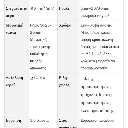
Στεγανότητα
≦0,4 m³ (㎡h)
Γυαλί
5mm+20A+5mm
αέρα
σκληρυμένο γυαλί
Μονωτική
PA66GF25-
Χρώμα
Επικάλυψη σκόνης
ταινία
20mm
Aksu: Γκρι, καφές,
Μονωτική
μαύρη κρυστάλλινη
ταινία μονής
άμμος, κεραμικό λευκό,
κοιλότητας
απαλό λευκό, άλλα
υψηλής
χρώματα μπορούν να
απόδοσης
προσαρμοστούν
Διείσδυση
≧500PA
Είδη
Imlang
νερού
χειρός
προσαρμοσμένη
τροχαλία, Imlang
προσαρμοσμένη
κλειδαριά πόρπης
Εγγύηση
3-5 Χρόνια
Στυλ
Συρόμενο παράθυρο
ανοίγματος