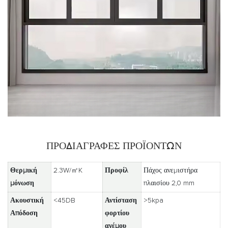
ΠΡΟΔΙΑΓΡΑΦΈΣ ΠΡΟΪΌΝΤΩΝ
Θερμική
2.3W/㎡K
Προφίλ
Πάχος ανεμιστήρα
μόνωση
πλαισίου 2,0 mm
Ακουστική
<45DB
Αντίσταση
>5kpa
Απόδοση
φορτίου
ανέμου