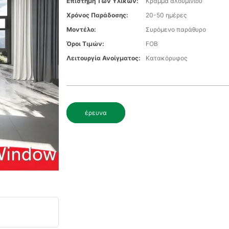
Επιστήμη Των Υλικών:
Κράμμα αλουμινίου
Χρόνος Παράδοσης:
20-50 ημέρες
Μοντέλο:
Συρόμενο παράθυρο
Όροι Τιμών:
FOB
Λειτουργία Ανοίγματος:
Κατακόρυφος
έρευνα