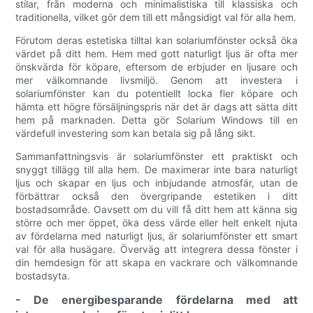
stilar, från moderna och minimalistiska till klassiska och
traditionella, vilket gör dem till ett mångsidigt val för alla hem.
Förutom deras estetiska tilltal kan solariumfönster också öka
värdet på ditt hem. Hem med gott naturligt ljus är ofta mer
önskvärda för köpare, eftersom de erbjuder en ljusare och
mer välkomnande livsmiljö. Genom att investera i
solariumfönster kan du potentiellt locka fler köpare och
hämta ett högre försäljningspris när det är dags att sätta ditt
hem på marknaden. Detta gör Solarium Windows till en
värdefull investering som kan betala sig på lång sikt.
Sammanfattningsvis är solariumfönster ett praktiskt och
snyggt tillägg till alla hem. De maximerar inte bara naturligt
ljus och skapar en ljus och inbjudande atmosfär, utan de
förbättrar också den övergripande estetiken i ditt
bostadsområde. Oavsett om du vill få ditt hem att känna sig
större och mer öppet, öka dess värde eller helt enkelt njuta
av fördelarna med naturligt ljus, är solariumfönster ett smart
val för alla husägare. Överväg att integrera dessa fönster i
din hemdesign för att skapa en vackrare och välkomnande
bostadsyta.
- De energibesparande fördelarna med att