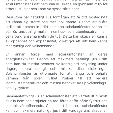
solariumfönster i ditt hem kan du skapa en gynnsam miljö för
arbete, studier och kreativa sysselsättningar.
Dessutom har naturligt ljus förmågan att få ditt bostadsyta
att känna sig större och mer inbjudande. Genom att tillåta
solljus att komma in i ditt hem kan solariumfönster skapa en
sömlös anslutning mellan inomhus- och utomhusutrymmen,
oskärpa gränserna mellan de två. Detta kan skapa en känsla
av öppenhet och expansivitet, vilket gör att ditt hem känns
mer rymligt och välkomnande.
En annan fördel med solariumfönster är deras
energieffektivitet. Genom att maximera naturligt ljus i ditt
hem kan du minska behovet av konstgjord belysning under
dagen, spara energi och minska dina elräkningar.
Solariumfönster är utformade för att fånga och behålla
värmen från solen, vilket hjälper till att reglera
inomhustemperaturer och minska behovet av uppvärmnings-
och kylsystem.
Sammanfattningsvis är solariumfönster ett värdefullt tillskott
till alla hem och erbjuder en rad fördelar för både fysiskt och
mentalt välbefinnande. Genom att installera solariumfönster
kan du maximera naturligt ljus i ditt vardagsrum, skapa en