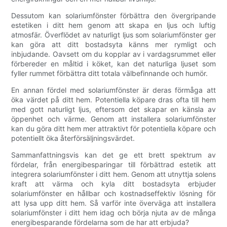
Dessutom kan solariumfönster förbättra den övergripande
estetiken i ditt hem genom att skapa en ljus och luftig
atmosfär. Överflödet av naturligt ljus som solariumfönster ger
kan göra att ditt bostadsyta känns mer rymligt och
inbjudande. Oavsett om du kopplar av i vardagsrummet eller
förbereder en måltid i köket, kan det naturliga ljuset som
fyller rummet förbättra ditt totala välbefinnande och humör.
En annan fördel med solariumfönster är deras förmåga att
öka värdet på ditt hem. Potentiella köpare dras ofta till hem
med gott naturligt ljus, eftersom det skapar en känsla av
öppenhet och värme. Genom att installera solariumfönster
kan du göra ditt hem mer attraktivt för potentiella köpare och
potentiellt öka återförsäljningsvärdet.
Sammanfattningsvis kan det ge ett brett spektrum av
fördelar, från energibesparingar till förbättrad estetik att
integrera solariumfönster i ditt hem. Genom att utnyttja solens
kraft att värma och kyla ditt bostadsyta erbjuder
solariumfönster en hållbar och kostnadseffektiv lösning för
att lysa upp ditt hem. Så varför inte överväga att installera
solariumfönster i ditt hem idag och börja njuta av de många
energibesparande fördelarna som de har att erbjuda?