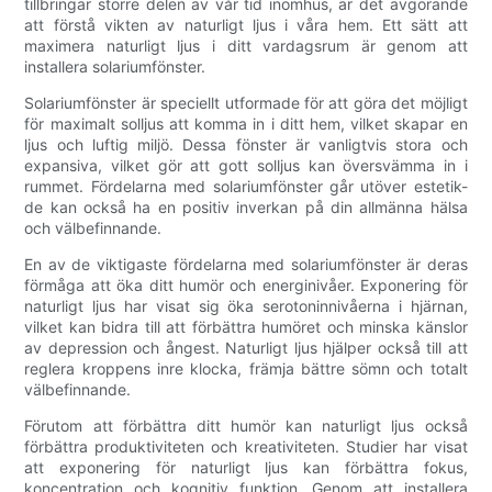
tillbringar större delen av vår tid inomhus, är det avgörande
att förstå vikten av naturligt ljus i våra hem. Ett sätt att
maximera naturligt ljus i ditt vardagsrum är genom att
installera solariumfönster.
Solariumfönster är speciellt utformade för att göra det möjligt
för maximalt solljus att komma in i ditt hem, vilket skapar en
ljus och luftig miljö. Dessa fönster är vanligtvis stora och
expansiva, vilket gör att gott solljus kan översvämma in i
rummet. Fördelarna med solariumfönster går utöver estetik-
de kan också ha en positiv inverkan på din allmänna hälsa
och välbefinnande.
En av de viktigaste fördelarna med solariumfönster är deras
förmåga att öka ditt humör och energinivåer. Exponering för
naturligt ljus har visat sig öka serotoninnivåerna i hjärnan,
vilket kan bidra till att förbättra humöret och minska känslor
av depression och ångest. Naturligt ljus hjälper också till att
reglera kroppens inre klocka, främja bättre sömn och totalt
välbefinnande.
Förutom att förbättra ditt humör kan naturligt ljus också
förbättra produktiviteten och kreativiteten. Studier har visat
att exponering för naturligt ljus kan förbättra fokus,
koncentration och kognitiv funktion. Genom att installera