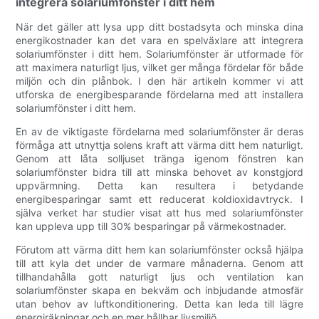
integrera solariumfönster i ditt hem
När det gäller att lysa upp ditt bostadsyta och minska dina
energikostnader kan det vara en spelväxlare att integrera
solariumfönster i ditt hem. Solariumfönster är utformade för
att maximera naturligt ljus, vilket ger många fördelar för både
miljön och din plånbok. I den här artikeln kommer vi att
utforska de energibesparande fördelarna med att installera
solariumfönster i ditt hem.
En av de viktigaste fördelarna med solariumfönster är deras
förmåga att utnyttja solens kraft att värma ditt hem naturligt.
Genom att låta solljuset tränga igenom fönstren kan
solariumfönster bidra till att minska behovet av konstgjord
uppvärmning. Detta kan resultera i betydande
energibesparingar samt ett reducerat koldioxidavtryck. I
själva verket har studier visat att hus med solariumfönster
kan uppleva upp till 30% besparingar på värmekostnader.
Förutom att värma ditt hem kan solariumfönster också hjälpa
till att kyla det under de varmare månaderna. Genom att
tillhandahålla gott naturligt ljus och ventilation kan
solariumfönster skapa en bekväm och inbjudande atmosfär
utan behov av luftkonditionering. Detta kan leda till lägre
energiräkningar och en mer hållbar livsmiljö.