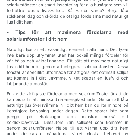
solariumfönster en smart investering för alla husägare som vill
förbättra deras livskvalitet. Så varför vänta? Börja låta
solskenet idag och skörda de otaliga fördelarna med naturligt
ljus i ditt hem.
- Tips för att maximera fördelarna med
solariumfönster i ditt hem
Naturligt ljus är ett väsentligt element i alla hem. Det lyser
inte bara upp utrymmet utan har också många fördelar för
vår hälsa och välbefinnande. Ett sätt att maximera naturligt
ljus i ditt hem är genom att integrera solariumfönster. Dessa
fönster är specifikt utformade för att göra det optimalt solljus
att komma in i ditt utrymme, vilket skapar en ljusfylld och
inbjudande atmosfär.
En av de viktigaste fördelarna med solariumfönster är att de
kan bidra till att minska dina energikostnader. Genom att låta
naturligt ljus översvämma in i ditt hem kan du lita mindre på
konstgjord belysning under dagen. Detta sparar inte bara
pengar på elräkningar utan minskar också ditt
koldioxidavtryck. Dessutom kan solljuset som kommer in
genom solariumfönster hjälpa till att värma upp ditt hem
under de kallare månaderna, vilket minskar behovet av