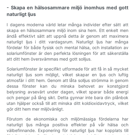
- Skapa en hälsosammare miljö inomhus med gott
naturligt ljus
I dagens moderna värld letar många individer efter sätt att
skapa en hälsosammare miljö inom sina hem. Ett enkelt men
ändå effektivt sätt att uppnå detta är genom att maximera
naturligt ljus i ditt vardagsrum. Naturligt ljus har många
fördelar för både fysisk och mental hälsa, och installation av
solariumfönster är den perfekta lösningen för att säkerställa
att ditt hem översvämmas med gott solljus.
Solariumfönster är specifikt utformade för att få in så mycket
naturligt ljus som möjligt, vilket skapar en ljus och luftig
atmosfär i ditt hem. Genom att låta solljus strömma in genom
dessa fönster kan du minska behovet av konstgjord
belysning avsevärt under dagen, vilket sparar både energi
och pengar på lång sikt. Detta gynnar inte bara din plånbok
utan hjälper också till att minska ditt koldioxidavtryck, vilket
gör ditt hem mer miljövänligt.
Förutom de ekonomiska och miljömässiga fördelarna har
naturligt ljus många positiva effekter på vår hälsa och
välbefinnande. Exponering för naturligt ljus har kopplats till