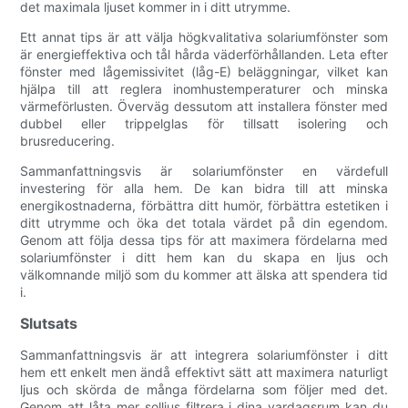
det maximala ljuset kommer in i ditt utrymme.
Ett annat tips är att välja högkvalitativa solariumfönster som
är energieffektiva och tål hårda väderförhållanden. Leta efter
fönster med lågemissivitet (låg-E) beläggningar, vilket kan
hjälpa till att reglera inomhustemperaturer och minska
värmeförlusten. Överväg dessutom att installera fönster med
dubbel eller trippelglas för tillsatt isolering och
brusreducering.
Sammanfattningsvis är solariumfönster en värdefull
investering för alla hem. De kan bidra till att minska
energikostnaderna, förbättra ditt humör, förbättra estetiken i
ditt utrymme och öka det totala värdet på din egendom.
Genom att följa dessa tips för att maximera fördelarna med
solariumfönster i ditt hem kan du skapa en ljus och
välkomnande miljö som du kommer att älska att spendera tid
i.
Slutsats
Sammanfattningsvis är att integrera solariumfönster i ditt
hem ett enkelt men ändå effektivt sätt att maximera naturligt
ljus och skörda de många fördelarna som följer med det.
Genom att låta mer solljus filtrera i dina vardagsrum kan du