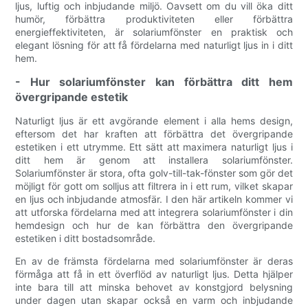
ljus, luftig och inbjudande miljö. Oavsett om du vill öka ditt
humör, förbättra produktiviteten eller förbättra
energieffektiviteten, är solariumfönster en praktisk och
elegant lösning för att få fördelarna med naturligt ljus in i ditt
hem.
- Hur solariumfönster kan förbättra ditt hem
övergripande estetik
Naturligt ljus är ett avgörande element i alla hems design,
eftersom det har kraften att förbättra det övergripande
estetiken i ett utrymme. Ett sätt att maximera naturligt ljus i
ditt hem är genom att installera solariumfönster.
Solariumfönster är stora, ofta golv-till-tak-fönster som gör det
möjligt för gott om solljus att filtrera in i ett rum, vilket skapar
en ljus och inbjudande atmosfär. I den här artikeln kommer vi
att utforska fördelarna med att integrera solariumfönster i din
hemdesign och hur de kan förbättra den övergripande
estetiken i ditt bostadsområde.
En av de främsta fördelarna med solariumfönster är deras
förmåga att få in ett överflöd av naturligt ljus. Detta hjälper
inte bara till att minska behovet av konstgjord belysning
under dagen utan skapar också en varm och inbjudande