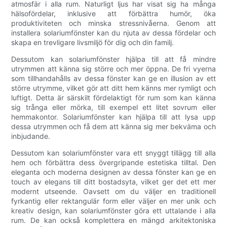
atmosfär i alla rum. Naturligt ljus har visat sig ha många
hälsofördelar, inklusive att förbättra humör, öka
produktiviteten och minska stressnivåerna. Genom att
installera solariumfönster kan du njuta av dessa fördelar och
skapa en trevligare livsmiljö för dig och din familj.
Dessutom kan solariumfönster hjälpa till att få mindre
utrymmen att känna sig större och mer öppna. De fri vyerna
som tillhandahålls av dessa fönster kan ge en illusion av ett
större utrymme, vilket gör att ditt hem känns mer rymligt och
luftigt. Detta är särskilt fördelaktigt för rum som kan känna
sig trånga eller mörka, till exempel ett litet sovrum eller
hemmakontor. Solariumfönster kan hjälpa till att lysa upp
dessa utrymmen och få dem att känna sig mer bekväma och
inbjudande.
Dessutom kan solariumfönster vara ett snyggt tillägg till alla
hem och förbättra dess övergripande estetiska tilltal. Den
eleganta och moderna designen av dessa fönster kan ge en
touch av elegans till ditt bostadsyta, vilket ger det ett mer
modernt utseende. Oavsett om du väljer en traditionell
fyrkantig eller rektangulär form eller väljer en mer unik och
kreativ design, kan solariumfönster göra ett uttalande i alla
rum. De kan också komplettera en mängd arkitektoniska