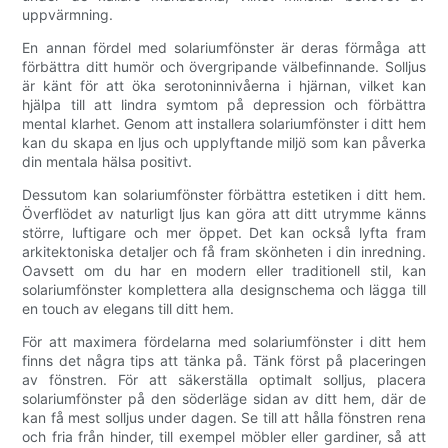
uppvärmning.
En annan fördel med solariumfönster är deras förmåga att
förbättra ditt humör och övergripande välbefinnande. Solljus
är känt för att öka serotoninnivåerna i hjärnan, vilket kan
hjälpa till att lindra symtom på depression och förbättra
mental klarhet. Genom att installera solariumfönster i ditt hem
kan du skapa en ljus och upplyftande miljö som kan påverka
din mentala hälsa positivt.
Dessutom kan solariumfönster förbättra estetiken i ditt hem.
Överflödet av naturligt ljus kan göra att ditt utrymme känns
större, luftigare och mer öppet. Det kan också lyfta fram
arkitektoniska detaljer och få fram skönheten i din inredning.
Oavsett om du har en modern eller traditionell stil, kan
solariumfönster komplettera alla designschema och lägga till
en touch av elegans till ditt hem.
För att maximera fördelarna med solariumfönster i ditt hem
finns det några tips att tänka på. Tänk först på placeringen
av fönstren. För att säkerställa optimalt solljus, placera
solariumfönster på den söderläge sidan av ditt hem, där de
kan få mest solljus under dagen. Se till att hålla fönstren rena
och fria från hinder, till exempel möbler eller gardiner, så att