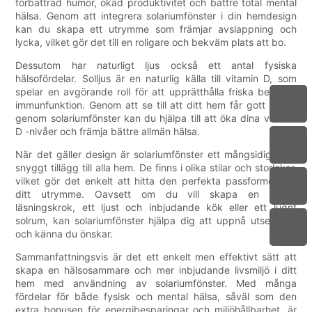
förbättrad humör, ökad produktivitet och bättre total mental
hälsa. Genom att integrera solariumfönster i din hemdesign
kan du skapa ett utrymme som främjar avslappning och
lycka, vilket gör det till en roligare och bekväm plats att bo.
Dessutom har naturligt ljus också ett antal fysiska
hälsofördelar. Solljus är en naturlig källa till vitamin D, som
spelar en avgörande roll för att upprätthålla friska ben och
immunfunktion. Genom att se till att ditt hem får gott solljus
genom solariumfönster kan du hjälpa till att öka dina vitamin
D -nivåer och främja bättre allmän hälsa.
När det gäller design är solariumfönster ett mångsidigt och
snyggt tillägg till alla hem. De finns i olika stilar och storlekar,
vilket gör det enkelt att hitta den perfekta passformen för
ditt utrymme. Oavsett om du vill skapa en mysig
läsningskrok, ett ljust och inbjudande kök eller ett lugnt
solrum, kan solariumfönster hjälpa dig att uppnå utseendet
och känna du önskar.
Sammanfattningsvis är det ett enkelt men effektivt sätt att
skapa en hälsosammare och mer inbjudande livsmiljö i ditt
hem med användning av solariumfönster. Med många
fördelar för både fysisk och mental hälsa, såväl som den
extra bonusen för energibesparingar och miljöhållbarhet, är