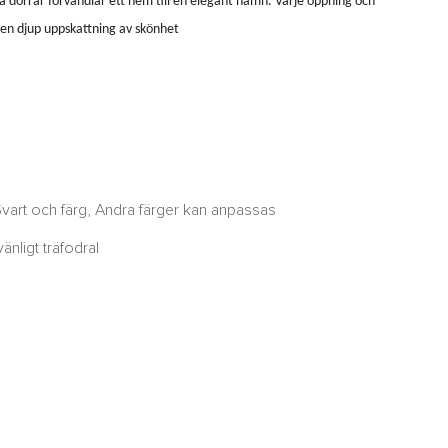
ska dörrar förvandlar ett hem till en elegant hamn. Varje öppning och
 en djup uppskattning av skönhet
Svart och färg, Andra färger kan anpassas
nligt träfodral