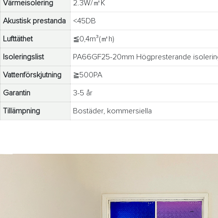
Värmeisolering
2.3W/㎡K
Akustisk prestanda
<45DB
Lufttäthet
≦0,4m³(㎡h)
Isoleringslist
PA66GF25-20mm Högpresterande isolering
Vattenförskjutning
≧500PA
Garantin
3-5 år
Tillämpning
Bostäder, kommersiella