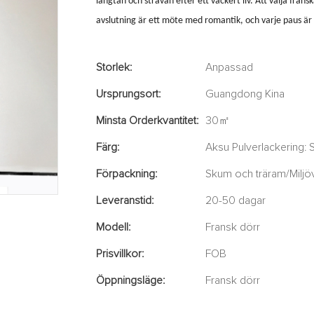
längtan och strävan efter ett vackert liv. Att välja fran
avslutning är ett möte med romantik, och varje paus är
Storlek:
Anpassad
Ursprungsort:
Guangdong Kina
Minsta Orderkvantitet:
30㎡
Färg:
Aksu Pulverlackering: 
Förpackning:
Skum och träram/Miljövä
Leveranstid:
20-50 dagar
Modell:
Fransk dörr
Prisvillkor:
FOB
Öppningsläge:
Fransk dörr