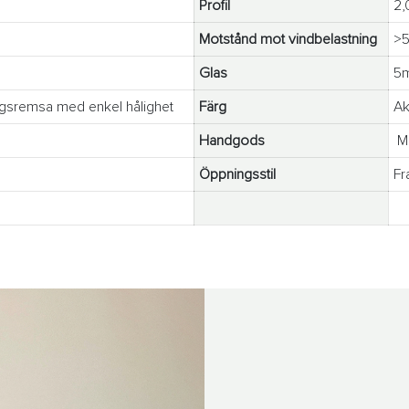
Profil
2,
Motstånd mot vindbelastning
>
Glas
5m
sremsa med enkel hålighet
Färg
Ak
Handgods
Me
Öppningsstil
Fr