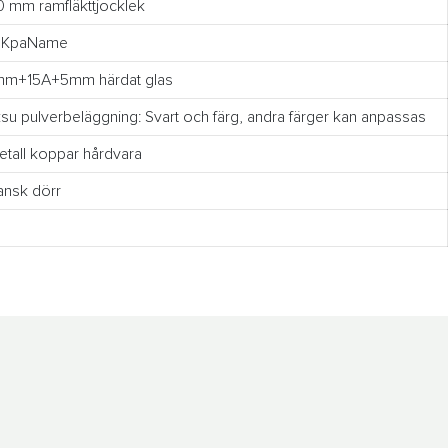
0 mm ramfläkttjocklek
5KpaName
m+15A+5mm härdat glas
su pulverbeläggning: Svart och färg, andra färger kan anpassas
tall koppar hårdvara
ansk dörr