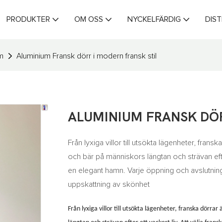
PRODUKTER
OM OSS
NYCKELFÄRDIG
DIS
m
Aluminium Fransk dörr i modern fransk stil
ALUMINIUM FRANSK DÖR
Från lyxiga villor till utsökta lägenheter, frans
och bär på människors längtan och strävan efter 
en elegant hamn. Varje öppning och avslutning
uppskattning av skönhet
Från lyxiga villor till utsökta lägenheter, franska dörrar