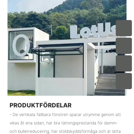
PRODUKTFÖRDELAR
- De vertikala fällbara fönstren sparar utrymme genom att
vikas åt ena sidan, har bra tätningsprestanda för damm-
och bullerreducering, har stöldskyddsförmåga och är lätta