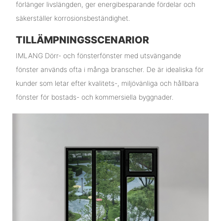
förlänger livslängden, ger energibesparande fördelar och
säkerställer korrosionsbeständighet.
TILLÄMPNINGSSCENARIOR
IMLANG Dörr- och fönsterfönster med utsvängande
fönster används ofta i många branscher. De är idealiska för
kunder som letar efter kvalitets-, miljövänliga och hållbara
fönster för bostads- och kommersiella byggnader.