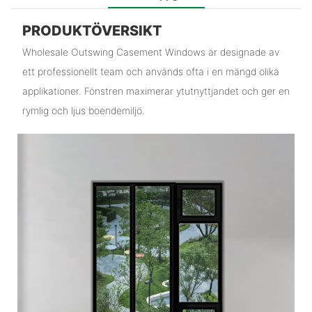
PRODUKTÖVERSIKT
Wholesale Outswing Casement Windows är designade av
ett professionellt team och används ofta i en mängd olika
applikationer. Fönstren maximerar ytutnyttjandet och ger en
rymlig och ljus boendemiljö.