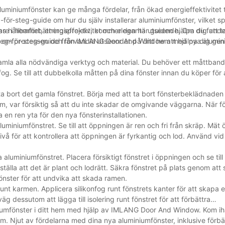
luminiumfönster kan ge många fördelar, från ökad energieffektivitet ti
för-steg-guide om hur du själv installerar aluminiumfönster, vilket sp
are i hemförbättringsprojekt, kommer den här guiden hjälpa dig att t
as hållbarhet, energieffektivitet och eleganta utseende. Om du funde
 mer om processen och förvandla utseendet på ditt hem med nya alumin
eg-för-steg-guide från IMLANG Door And Window att hjälpa dig ge
t samla alla nödvändiga verktyg och material. Du behöver ett måttband
og. Se till att dubbelkolla måtten på dina fönster innan du köper för 
tt ta bort det gamla fönstret. Börja med att ta bort fönsterbeklädnaden
ram, var försiktig så att du inte skadar de omgivande väggarna. När f
a en ren yta för den nya fönsterinstallationen.
uminiumfönstret. Se till att öppningen är ren och fri från skräp. Mät
 nivå för att kontrollera att öppningen är fyrkantig och lod. Använd v
luminiumfönstret. Placera försiktigt fönstret i öppningen och se till a
rställa att det är plant och lodrätt. Säkra fönstret på plats genom att
fönster för att undvika att skada ramen.
 runt karmen. Applicera silikonfog runt fönstrets kanter för att skapa 
äg dessutom att lägga till isolering runt fönstret för att förbättra
niumfönster i ditt hem med hjälp av IMLANG Door And Window. Kom ihå
orm. Njut av fördelarna med dina nya aluminiumfönster, inklusive förbä