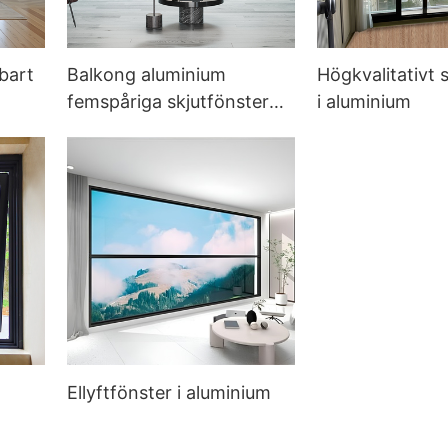
bart
Balkong aluminium
Högkvalitativt 
femspåriga skjutfönster
i aluminium
dvara
med ny design
Ellyftfönster i aluminium