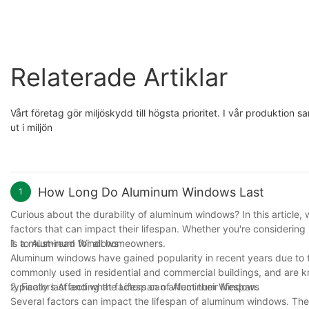
Relaterade Artiklar
Vårt företag gör miljöskydd till högsta prioritet. I vår produktion 
ut i miljön
How Long Do Aluminum Windows Last
1
Curious about the durability of aluminum windows? In this article
factors that can impact their lifespan. Whether you're considering 
is a must-read for all homeowners.
1. to Aluminum Windows
Aluminum windows have gained popularity in recent years due to t
commonly used in residential and commercial buildings, and are kno
typically last and what factors can affect their lifespan.
2. Factors Affecting the Lifespan of Aluminum Windows
Several factors can impact the lifespan of aluminum windows. These