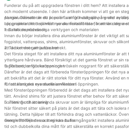
Funderar du på att uppgradera fönstren i ditt hem? Att installera a
och modernt utseende. I den här artikeln kommer vi att ge en steg-
pengar. Oavsett om du är en erfaren gör-det-själv-are eller nybörj
Aluminiumfönster är ett populärt val för husägare på grund av der
här projektet med självförtroende. Fortsätt läsa för att lära dig
uppgradera ditt hem med nya aluminiumfönster, kommer denna st
installationsprocessen.
1. Samla de nödvändiga verktygen och materialen
Innan du börjar installera dina aluminiumfönster är det viktigt at
fogpistol, vattenpass, shims, aluminiumfönster, skruvar och silikonf
att de kommer att passa korrekt.
2. Ta bort det gamla fönstret
Det första steget för att installera ditt nya aluminiumfönster är a
ytterligare hårdvara. Bänd försiktigt ut det gamla fönstret ur sin 
tagits bort, rengör karmen och tröskeln noggrant för att säkerställ
3. Förbereder fönsteröppningen
Därefter är det dags att förbereda fönsteröppningen för det nya al
att bekräfta att det är rätt storlek för ditt nya fönster. Använd en
för att korrigera eventuella avvikelser i öppningen.
4. Installera det nya aluminiumfönstret
Med fönsteröppningen förberedd är det dags att installera det nya a
tätt. Använd shims för att justera fönstret efter behov för att säke
i ramen. Se till att använda skruvar som är lämpliga för aluminium
5. Tätning och isolering
När fönstret sitter säkert på plats är det dags att täta och isolera
tätning. Detta hjälper till att förhindra drag och vattenläckor. Överv
energieffektiviteten och minska buller.
Genom att följa dessa steg kan du framgångsrikt installera alumi
tid och dubbelkolla dina mått för att säkerställa en korrekt passf