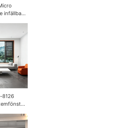
Micro
 infällbart
n-8126
stemfönster