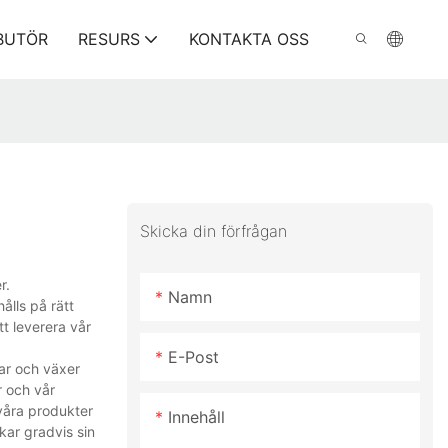
IBUTÖR
RESURS
KONTAKTA OSS
Skicka din förfrågan
r.
Namn
ålls på rätt
t leverera vår
E-Post
ar och växer
r och vår
 våra produkter
Innehåll
kar gradvis sin