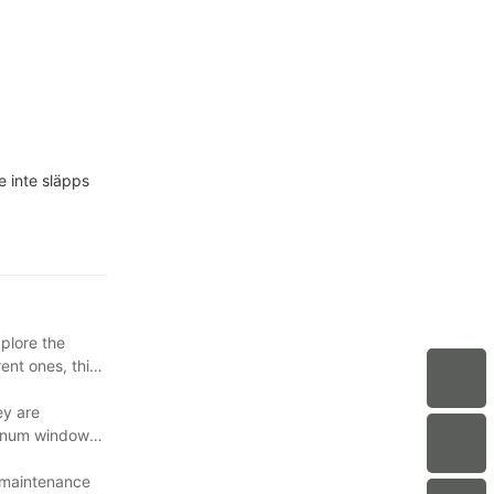
e inte släpps
plore the
ent ones, this
ey are
uminum windows
, maintenance