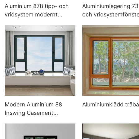
Aluminium 878 tipp- och
Aluminiumlegering 73 t
vridsystem modernt
och vridsystemfönste
fönster
Modern Aluminium 88
Aluminiumklädd träb
Inswing Casement
Window System