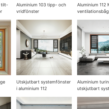
ilt-
Aluminium 103 tipp- och
Aluminium 112 
r
vridfönster
ventilationsbåge
fönster
åge
Utskjutbart systemfönster
Aluminium turi
i aluminium 112
utskjutbart sy
med ny design