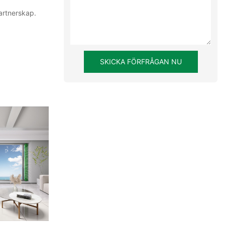
partnerskap.
SKICKA FÖRFRÅGAN NU