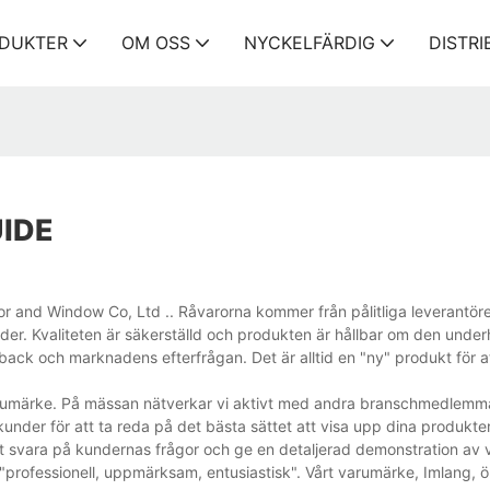
DUKTER
OM OSS
NYCKELFÄRDIG
DISTR
IDE
 and Window Co, Ltd .. Råvarorna kommer från pålitliga leverantöre
der. Kvaliteten är säkerställd och produkten är hållbar om den underh
back och marknadens efterfrågan. Det är alltid en "ny" produkt för at
varumärke. På mässan nätverkar vi aktivt med andra branschmedlemm
under för att ta reda på det bästa sättet att visa upp dina produkte
 att svara på kundernas frågor och ge en detaljerad demonstration av
"professionell, uppmärksam, entusiastisk". Vårt varumärke, Imlang, ö