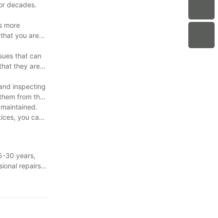
for decades.
is more
 that you are
ssues that can
that they are
 and inspecting
 them from the
 maintained.
ices, you can
15-30 years,
ional repairs,
vide long-
tion project,