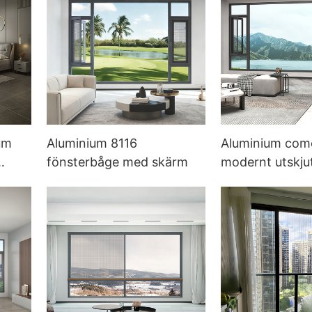
um
Aluminium 8116
Aluminium com
fönsterbåge med skärm
modernt utskju
fönster med b