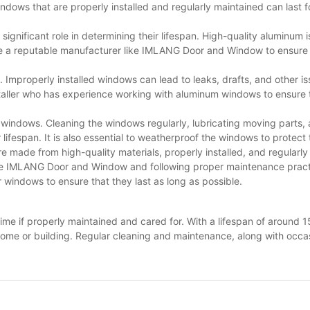
ndows that are properly installed and regularly maintained can last 
gnificant role in determining their lifespan. High-quality aluminum 
hoose a reputable manufacturer like IMLANG Door and Window to ensure
s. Improperly installed windows can lead to leaks, drafts, and other i
nstaller who has experience working with aluminum windows to ensure 
 windows. Cleaning the windows regularly, lubricating moving parts,
lifespan. It is also essential to weatherproof the windows to protect
e made from high-quality materials, properly installed, and regularly
ke IMLANG Door and Window and following proper maintenance pract
r windows to ensure that they last as long as possible.
ime if properly maintained and cared for. With a lifespan of around 
ome or building. Regular cleaning and maintenance, along with occas
erall, investing in aluminum windows is a wise decision that can pro
 replace your current windows or considering them for a new construc