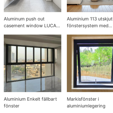
Aluminum push out
Aluminium 113 utskjut
casement window LUCA
fönstersystem med
110
America CMECH-hår
Aluminium Enkelt fällbart
Markisfönster i
fönster
aluminiumlegering