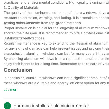
practices, and environmental conditions. High-quality aluminum wi
3. Quality of Materials
The quality of the aluminum used to manufacture windows plays a si
resistant to corrosion, warping, and fading. It is essential to c
getting windows made from top-grade materials.
4. Installation Process
Proper installation is crucial for the longevity of aluminum window
shorten their lifespan. It is recommended to hire a professional i
installed correctly.
5. Maintenance Practices
Regular maintenance is key to extending the lifespan of aluminum
for any signs of damage can help prevent issues and prolong their 
elements.
In conclusion, aluminum windows can last for many years if they ar
By choosing aluminum windows from a reputable manufacturer li
enjoy their benefits for a long time. Remember to take care of you
Conclusion
In conclusion, aluminum windows can last a significant amount of t
these windows are a durable and energy-efficient option for any h
can help extend the lifespan of aluminum windows even further. Ov
Läs mer
lasting benefits for years to come. So, whether you are looking to
aluminum windows are a reliable and cost-effective choice.
Hur man installerar aluminiumfönster
2