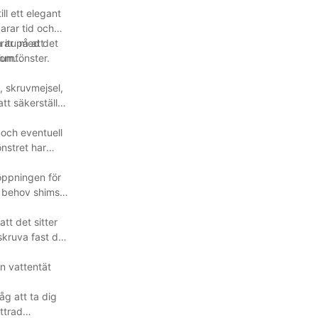
ll ett elegant
arar tid och
a itu med det
rar på att
iumfönster.
nom
, skruvmejsel,
att säkerställa
 och eventuell
önstret har
 öppningen för
id behov shims
tt det sitter
 skruva fast det
en vattentät
g att ta dig
ttrad