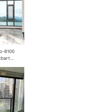
o-8100
tbart
åge