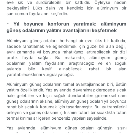
eve şık ve sürdürülebilir bir katkıdır. Öyleyse neden
bekleyelim? Lüks dalın ve kendiniz için alüminyum bir
sunroomun faydalarını keşfedin.
- Yıl boyunca konforun yaratmak: alüminyum
güneş odalarının yalıtım avantajlarını keşfetmek
Alüminyum güneş odaları, herhangi bir eve lüks bir katkıdır,
sadece rahatlamak ve eğlendirmek için güzel bir alan değil,
aynı zamanda yıl boyunca rahatlığınızı artırabilecek bir dizi
pratik fayda sağlar. Bu makalede, alüminyum güneş
odalarının yalıtım faydalarını araştıracağız ve en soğuk
aylarda bile keyif alınabilecek rahat bir alan
yaratabileceklerini vurgulayacağız.
Alüminyum güneş odalarının temel avantajlarından biri, üstün
yalıtım özellikleridir. Yaz aylarında dayanılmaz derecede sıcak
hale gelebilen ve kışın soğuk dondurabilen geleneksel cam
güneş odalarının aksine, alüminyum güneş odaları yıl boyunca
rahat bir sıcaklık korumak için tasarlanmıştır. Bu, ısı transferini
önleyen ve güneş odasının iç kısmını tutarlı bir sıcaklıkta tutan
termal kırılmalar içeren benzersiz yapıları sayesinde.
Yaz aylarında, alüminyum güneş odaları güneşin ısısını