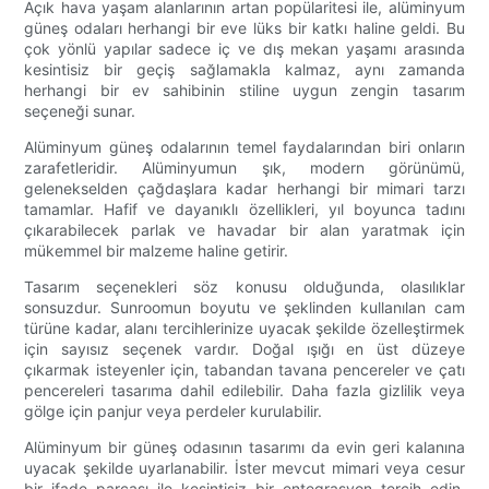
Açık hava yaşam alanlarının artan popülaritesi ile, alüminyum
güneş odaları herhangi bir eve lüks bir katkı haline geldi. Bu
çok yönlü yapılar sadece iç ve dış mekan yaşamı arasında
kesintisiz bir geçiş sağlamakla kalmaz, aynı zamanda
herhangi bir ev sahibinin stiline uygun zengin tasarım
seçeneği sunar.
Alüminyum güneş odalarının temel faydalarından biri onların
zarafetleridir. Alüminyumun şık, modern görünümü,
gelenekselden çağdaşlara kadar herhangi bir mimari tarzı
tamamlar. Hafif ve dayanıklı özellikleri, yıl boyunca tadını
çıkarabilecek parlak ve havadar bir alan yaratmak için
mükemmel bir malzeme haline getirir.
Tasarım seçenekleri söz konusu olduğunda, olasılıklar
sonsuzdur. Sunroomun boyutu ve şeklinden kullanılan cam
türüne kadar, alanı tercihlerinize uyacak şekilde özelleştirmek
için sayısız seçenek vardır. Doğal ışığı en üst düzeye
çıkarmak isteyenler için, tabandan tavana pencereler ve çatı
pencereleri tasarıma dahil edilebilir. Daha fazla gizlilik veya
gölge için panjur veya perdeler kurulabilir.
Alüminyum bir güneş odasının tasarımı da evin geri kalanına
uyacak şekilde uyarlanabilir. İster mevcut mimari veya cesur
bir ifade parçası ile kesintisiz bir entegrasyon tercih edin,