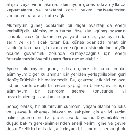
ahşap veya vinilin aksine, alüminyum güneş odaları yıllarca
kaplamalarını ve renklerini korur, bakım maliyetlerinden
zaman ve para tasarrufu sağlar.
Alüminyum güneş odalarının bir diğer avantajı da enerji
verimliliğidir. Alüminyumun termal özellikleri, güneş odasının
içindeki sıcaklığı düzenlemeye yardımcı olur, yaz aylarında
serin ve kışın sıcak tutar. Bu, güneş odanızda rahat bir
sıcaklığı korumak için ısıtma ve soğutma sistemlerine büyük
ölçüde güvenmek zorunda kalmayacağınız için enerji
faturalarınızda önemli tasarruflara neden olabilir.
Ayrıca, alüminyum güneş odaları çevre dostudur, çünkü
alüminyum diğer kullanımlar için yeniden yerleştirilebilen geri
dönüştürülebilir bir malzemedir. Bu, çevresel etkinizi en aza
indiren sürdürülebilir bir seçim yaptığınızı bilerek, eviniz için
alüminyum bir sunroom seçme konusunda iyi
hissedebileceğiniz anlamına gelir.
Sonuç olarak, bir alüminyum sunroom, yaşam alanlarına lüks
ve işlevsellik eklemek isteyen ev sahipleri için en iyi seçim
haline getiren bir dizi pratik avantaj sunar. Dayanıklılık ve
düşük bakım gereksinimlerinden enerji verimliliğine ve çevre
dostu özelliklerine kadar, alüminyum bir sunroom herhangi bir