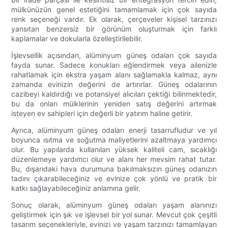
mülkünüzün genel estetiğini tamamlamak için çok sayıda
renk seçeneği vardır. Ek olarak, çerçeveler kişisel tarzınızı
yansıtan benzersiz bir görünüm oluşturmak için farklı
kaplamalar ve dokularla özelleştirilebilir.
İşlevsellik açısından, alüminyum güneş odaları çok sayıda
fayda sunar. Sadece konukları eğlendirmek veya ailenizle
rahatlamak için ekstra yaşam alanı sağlamakla kalmaz, aynı
zamanda evinizin değerini de artırırlar. Güneş odalarının
cazibeyi kaldırdığı ve potansiyel alıcıları çektiği bilinmektedir,
bu da onları mülklerinin yeniden satış değerini artırmak
isteyen ev sahipleri için değerli bir yatırım haline getirir.
Ayrıca, alüminyum güneş odaları enerji tasarrufludur ve yıl
boyunca ısıtma ve soğutma maliyetlerini azaltmaya yardımcı
olur. Bu yapılarda kullanılan yüksek kaliteli cam, sıcaklığı
düzenlemeye yardımcı olur ve alanı her mevsim rahat tutar.
Bu, dışarıdaki hava durumuna bakılmaksızın güneş odanızın
tadını çıkarabileceğiniz ve evinize çok yönlü ve pratik bir
katkı sağlayabileceğiniz anlamına gelir.
Sonuç olarak, alüminyum güneş odaları yaşam alanınızı
geliştirmek için şık ve işlevsel bir yol sunar. Mevcut çok çeşitli
tasarım seçenekleriyle, evinizi ve yaşam tarzınızı tamamlayan