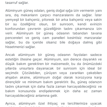
tasarruf sağlar.
Alüminyum güneş odaları, geniş doğal ışığa izin vermenin yanı
sıra, dış mekanların çarpıcı manzaralarını da sağlar. İster
yemyeşil bir bahçeniz, pitoresk bir arka bahçeniz veya sakin
bir su özelliğiniz olsun, bir sunroom, kendi evinizin
konforundan çevrenin güzelliğinin tadını çıkarmanıza izin
verir. Alüminyum bir güneş odasının tabandan tavana
pencereleri ve geniş cam panelleri kesintisiz manzaralar
sağlar, bu da içeride olsanız bile doğaya dalmış gibi
hissetmenizi sağlar.
Ancak alüminyum bir güneş odasının faydaları sadece
estetiğin ötesine geçer. Alüminyum, son derece dayanıklı ve
düşük bakım gerektiren bir malzemedir, bu da önümüzdeki
yıllarda unsurlara dayanacak bir sunroom için ideal bir
seçimdir. Çözülebilen, çürüyen veya zararlıları çekebilen
ahşabın aksine, alüminyum doğal olarak korozyona karşı
dirençlidir ve minimum bakım gerektirir. Bu, güneş odanızın
tadını çıkarmak için daha fazla zaman harcayabileceğiniz ve
bakım konusunda endişelenmek için daha az zaman
harcayabileceğiniz anlamına gelir.
Ayrıca, alüminyum özel ihtiyaç ve tercihlerinize uyacak