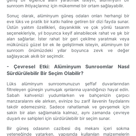
sunroom ihtiyaçlarınız için mükemmel bir ortam sağlayabilir.
Sonuç olarak, alüminyum güneş odaları onları herhangi bir
eve lüks ve pratik bir katkı haline getiren bir dizi fayda sunar.
Üstün yalıtım özellikleri, dayanıklılık ve çok yönlü tasarım
seçenekleriyle, yıl boyunca keyif alınabilecek rahat ve şık bir
alan sağlarlar. İster rahat bir geri çekilme yaratmak veya
mülkünüzü güzel bir ek ile geliştirmek isteyin, alüminyum bir
sunroom önümüzdeki yıllar boyunca zevk ve değer
sağlayacak akıllı bir seçimdir.
- Çevresel Etki: Alüminyum Sunroomlar Nasıl
Sürdürülebilir Bir Seçim Olabilir?
Lüks alüminyum sunroomunuzun şeffaf duvarlarından
filtreleyen güneşin yumuşak ışınlarına uyandığınızı hayal edin.
Sabah kahvenizi yudumlarken ve bahçenizin çarpıcı
manzaralarını ele alırken, evinize bu zarif ilavenin faydalarını
takdir edemezsiniz. Sadece rahatlamak ve gevşemek için
sakin bir alan sağlamakla kalmaz, aynı zamanda çevreye
duyarlı ev sahipleri için sürdürülebilir bir seçim sunar.
Bir güneş odasının cazibesi dış mekanı içeri sokma
yeteneğinde yatarken, yapısında kullanılan malzemelerin