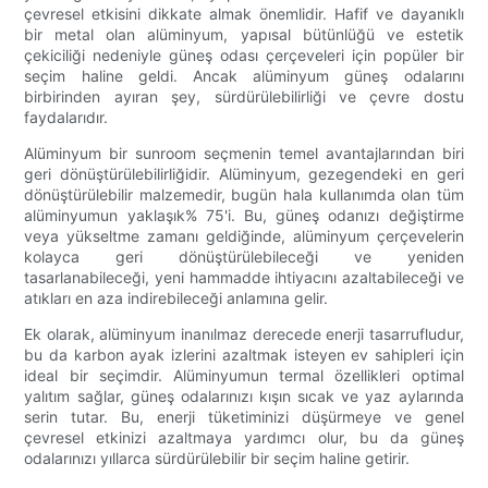
çevresel etkisini dikkate almak önemlidir. Hafif ve dayanıklı
bir metal olan alüminyum, yapısal bütünlüğü ve estetik
çekiciliği nedeniyle güneş odası çerçeveleri için popüler bir
seçim haline geldi. Ancak alüminyum güneş odalarını
birbirinden ayıran şey, sürdürülebilirliği ve çevre dostu
faydalarıdır.
Alüminyum bir sunroom seçmenin temel avantajlarından biri
geri dönüştürülebilirliğidir. Alüminyum, gezegendeki en geri
dönüştürülebilir malzemedir, bugün hala kullanımda olan tüm
alüminyumun yaklaşık% 75'i. Bu, güneş odanızı değiştirme
veya yükseltme zamanı geldiğinde, alüminyum çerçevelerin
kolayca geri dönüştürülebileceği ve yeniden
tasarlanabileceği, yeni hammadde ihtiyacını azaltabileceği ve
atıkları en aza indirebileceği anlamına gelir.
Ek olarak, alüminyum inanılmaz derecede enerji tasarrufludur,
bu da karbon ayak izlerini azaltmak isteyen ev sahipleri için
ideal bir seçimdir. Alüminyumun termal özellikleri optimal
yalıtım sağlar, güneş odalarınızı kışın sıcak ve yaz aylarında
serin tutar. Bu, enerji tüketiminizi düşürmeye ve genel
çevresel etkinizi azaltmaya yardımcı olur, bu da güneş
odalarınızı yıllarca sürdürülebilir bir seçim haline getirir.