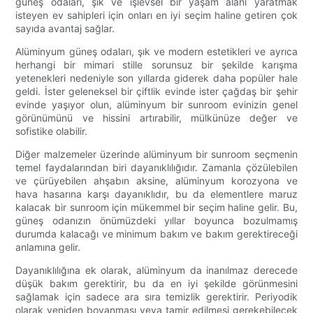
güneş odaları, şık ve işlevsel bir yaşam alanı yaratmak
isteyen ev sahipleri için onları en iyi seçim haline getiren çok
sayıda avantaj sağlar.
Alüminyum güneş odaları, şık ve modern estetikleri ve ayrıca
herhangi bir mimari stille sorunsuz bir şekilde karışma
yetenekleri nedeniyle son yıllarda giderek daha popüler hale
geldi. İster geleneksel bir çiftlik evinde ister çağdaş bir şehir
evinde yaşıyor olun, alüminyum bir sunroom evinizin genel
görünümünü ve hissini artırabilir, mülkünüze değer ve
sofistike olabilir.
Diğer malzemeler üzerinde alüminyum bir sunroom seçmenin
temel faydalarından biri dayanıklılığıdır. Zamanla çözülebilen
ve çürüyebilen ahşabın aksine, alüminyum korozyona ve
hava hasarına karşı dayanıklıdır, bu da elementlere maruz
kalacak bir sunroom için mükemmel bir seçim haline gelir. Bu,
güneş odanızın önümüzdeki yıllar boyunca bozulmamış
durumda kalacağı ve minimum bakım ve bakım gerektireceği
anlamına gelir.
Dayanıklılığına ek olarak, alüminyum da inanılmaz derecede
düşük bakım gerektirir, bu da en iyi şekilde görünmesini
sağlamak için sadece ara sıra temizlik gerektirir. Periyodik
olarak yeniden boyanması veya tamir edilmesi gerekebilecek