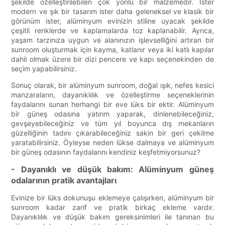
şekilde özelleştirilebilen çok yönlü bir malzemedir. İster
modern ve şık bir tasarım ister daha geleneksel ve klasik bir
görünüm ister, alüminyum evinizin stiline uyacak şekilde
çeşitli renklerde ve kaplamalarda toz kaplanabilir. Ayrıca,
yaşam tarzınıza uygun ve alanınızın işlevselliğini artıran bir
sunroom oluşturmak için kayma, katlanır veya iki katlı kapılar
dahil olmak üzere bir dizi pencere ve kapı seçenekinden de
seçim yapabilirsiniz.
Sonuç olarak, bir alüminyum sunroom, doğal ışık, nefes kesici
manzaraların, dayanıklılık ve özelleştirme seçeneklerinin
faydalarını sunan herhangi bir eve lüks bir ektir. Alüminyum
bir güneş odasına yatırım yaparak, dinlenebileceğiniz,
gevşeyebileceğiniz ve tüm yıl boyunca dış mekanların
güzelliğinin tadını çıkarabileceğiniz sakin bir geri çekilme
yaratabilirsiniz. Öyleyse neden lükse dalmaya ve alüminyum
bir güneş odasının faydalarını kendiniz keşfetmiyorsunuz?
- Dayanıklı ve düşük bakım: Alüminyum güneş
odalarının pratik avantajları
Evinize bir lüks dokunuşu eklemeye çalışırken, alüminyum bir
sunroom kadar zarif ve pratik birkaç ekleme vardır.
Dayanıklılık ve düşük bakım gereksinimleri ile tanınan bu