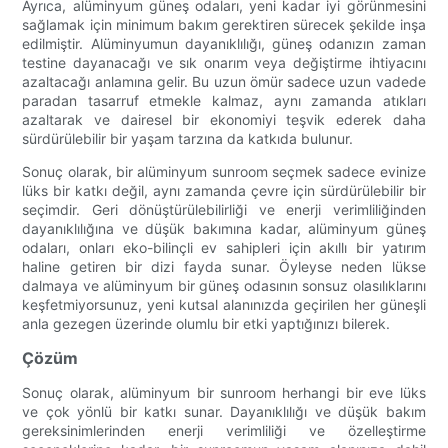
Ayrıca, alüminyum güneş odaları, yeni kadar iyi görünmesini
sağlamak için minimum bakım gerektiren sürecek şekilde inşa
edilmiştir. Alüminyumun dayanıklılığı, güneş odanızın zaman
testine dayanacağı ve sık onarım veya değiştirme ihtiyacını
azaltacağı anlamına gelir. Bu uzun ömür sadece uzun vadede
paradan tasarruf etmekle kalmaz, aynı zamanda atıkları
azaltarak ve dairesel bir ekonomiyi teşvik ederek daha
sürdürülebilir bir yaşam tarzına da katkıda bulunur.
Sonuç olarak, bir alüminyum sunroom seçmek sadece evinize
lüks bir katkı değil, aynı zamanda çevre için sürdürülebilir bir
seçimdir. Geri dönüştürülebilirliği ve enerji verimliliğinden
dayanıklılığına ve düşük bakımına kadar, alüminyum güneş
odaları, onları eko-bilinçli ev sahipleri için akıllı bir yatırım
haline getiren bir dizi fayda sunar. Öyleyse neden lükse
dalmaya ve alüminyum bir güneş odasının sonsuz olasılıklarını
keşfetmiyorsunuz, yeni kutsal alanınızda geçirilen her güneşli
anla gezegen üzerinde olumlu bir etki yaptığınızı bilerek.
Çözüm
Sonuç olarak, alüminyum bir sunroom herhangi bir eve lüks
ve çok yönlü bir katkı sunar. Dayanıklılığı ve düşük bakım
gereksinimlerinden enerji verimliliği ve özelleştirme