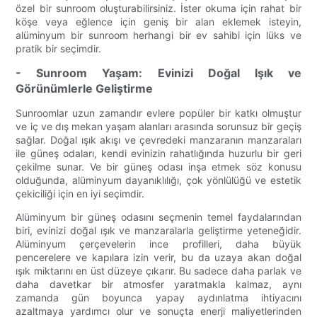
özel bir sunroom oluşturabilirsiniz. İster okuma için rahat bir
köşe veya eğlence için geniş bir alan eklemek isteyin,
alüminyum bir sunroom herhangi bir ev sahibi için lüks ve
pratik bir seçimdir.
- Sunroom Yaşam: Evinizi Doğal Işık ve
Görünümlerle Geliştirme
Sunroomlar uzun zamandır evlere popüler bir katkı olmuştur
ve iç ve dış mekan yaşam alanları arasında sorunsuz bir geçiş
sağlar. Doğal ışık akışı ve çevredeki manzaranın manzaraları
ile güneş odaları, kendi evinizin rahatlığında huzurlu bir geri
çekilme sunar. Ve bir güneş odası inşa etmek söz konusu
olduğunda, alüminyum dayanıklılığı, çok yönlülüğü ve estetik
çekiciliği için en iyi seçimdir.
Alüminyum bir güneş odasını seçmenin temel faydalarından
biri, evinizi doğal ışık ve manzaralarla geliştirme yeteneğidir.
Alüminyum çerçevelerin ince profilleri, daha büyük
pencerelere ve kapılara izin verir, bu da uzaya akan doğal
ışık miktarını en üst düzeye çıkarır. Bu sadece daha parlak ve
daha davetkar bir atmosfer yaratmakla kalmaz, aynı
zamanda gün boyunca yapay aydınlatma ihtiyacını
azaltmaya yardımcı olur ve sonuçta enerji maliyetlerinden