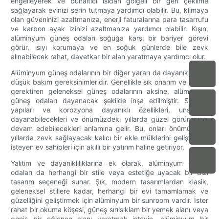
engelleyerek ve bunaltıcı ısıdan gölgeli bir geri çekilme
sağlayarak evinizi serin tutmaya yardımcı olabilir. Bu, klimaya
olan güveninizi azaltmanıza, enerji faturalarına para tasarrufu
ve karbon ayak izinizi azaltmanıza yardımcı olabilir. Kışın,
alüminyum güneş odaları soğuğa karşı bir bariyer görevi
görür, ısıyı korumaya ve en soğuk günlerde bile zevk
alınabilecek rahat, davetkar bir alan yaratmaya yardımcı olur.
Alüminyum güneş odalarının bir diğer yararı da dayanıklılık ve
düşük bakım gereksinimleridir. Genellikle sık onarım ve bakım
gerektiren geleneksel güneş odalarının aksine, alüminyum
güneş odaları dayanacak şekilde inşa edilmiştir. Sağlam
yapıları ve korozyona dayanıklı özellikleri, unsurlara
dayanabilecekleri ve önümüzdeki yıllarda güzel görünmeye
devam edebilecekleri anlamına gelir. Bu, onları önümüzdeki
yıllarda zevk sağlayacak kalıcı bir ekle mülklerini geliştirmek
isteyen ev sahipleri için akıllı bir yatırım haline getiriyor.
Yalıtım ve dayanıklılıklarına ek olarak, alüminyum güneş
odaları da herhangi bir stile veya estetiğe uyacak bir dizi
tasarım seçeneği sunar. Şık, modern tasarımlardan klasik,
geleneksel stillere kadar, herhangi bir evi tamamlamak ve
güzelliğini geliştirmek için alüminyum bir sunroom vardır. İster
rahat bir okuma köşesi, güneş sırılsıklam bir yemek alanı veya
geniş bir eğlence alanı yaratmak isteyin, alüminyum bir