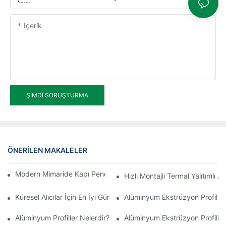
Içerik
ŞIMDI SORUŞTURMA
ÖNERILEN MAKALELER
Modern Mimaride Kapı Penceresi Sistemlerinin Avantajları
Hızlı Montajlı Termal Yalıtımlı A
Küresel Alıcılar İçin En İyi Güneş Odası Alüminyum Ekstrüzyonlar
Alüminyum Ekstrüzyon Profil Ü
Alüminyum Profiller Nelerdir?
Alüminyum Ekstrüzyon Profili N