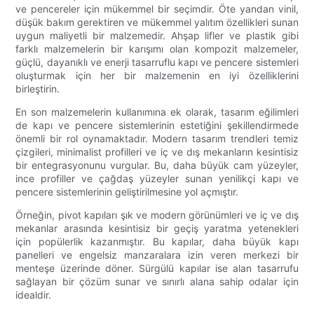
ve pencereler için mükemmel bir seçimdir. Öte yandan vinil,
düşük bakım gerektiren ve mükemmel yalıtım özellikleri sunan
uygun maliyetli bir malzemedir. Ahşap lifler ve plastik gibi
farklı malzemelerin bir karışımı olan kompozit malzemeler,
güçlü, dayanıklı ve enerji tasarruflu kapı ve pencere sistemleri
oluşturmak için her bir malzemenin en iyi özelliklerini
birleştirin.
En son malzemelerin kullanımına ek olarak, tasarım eğilimleri
de kapı ve pencere sistemlerinin estetiğini şekillendirmede
önemli bir rol oynamaktadır. Modern tasarım trendleri temiz
çizgileri, minimalist profilleri ve iç ve dış mekanların kesintisiz
bir entegrasyonunu vurgular. Bu, daha büyük cam yüzeyler,
ince profiller ve çağdaş yüzeyler sunan yenilikçi kapı ve
pencere sistemlerinin geliştirilmesine yol açmıştır.
Örneğin, pivot kapıları şık ve modern görünümleri ve iç ve dış
mekanlar arasında kesintisiz bir geçiş yaratma yetenekleri
için popülerlik kazanmıştır. Bu kapılar, daha büyük kapı
panelleri ve engelsiz manzaralara izin veren merkezi bir
menteşe üzerinde döner. Sürgülü kapılar ise alan tasarrufu
sağlayan bir çözüm sunar ve sınırlı alana sahip odalar için
idealdir.