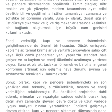
ve pencere sistemlerinde popülerdir. Temiz çizgiler, nötr
renkler ve şık yüzeyler, modern tasarımların ayırt edici
özellikleridir ve çeşitli mimari stilleri tamamlayan zamansız ve
sofistike bir görünüm yaratır. Buna ek olarak, doğal ışığı en
üst düzeye çıkarmak ve iç ve dış mekanlar arasında kesintisiz
bir bağlantı oluşturmak için büyük cam genişleri
kullanılmaktadır.
Enerji verimliliği, kapı ve pencere sistemlerinin
geliştirilmesinde de önemli bir husustur. Düşük emisyonlu
kaplamalar, termal kırılmalar ve yalıtımlı çerçevelere sahip çift
veya üçlü camlı pencereler yeni yapılarda standart hale
geliyor ve ısı kaybını ve enerji tüketimini azaltmaya yardımcı
oluyor. Buna ek olarak, taslakları önlemek ve bir binanın genel
konforunu artırmak için gelişmiş hava durumu sıyırma ve
sızdırmazlık teknikleri kullanılmaktadır.
Sonuç olarak, kapı ve pencere sistemlerindeki en son
yenilikler akıllı teknoloji, sürdürülebilirlik, tasarım ve enerji
verimliliğine odaklanmıştır. Bu özellikleri projelerine dahil
ederek, mimarlar ve inşaatçılar sadece estetik olarak hoş
değil, aynı zamanda işlevsel, çevre dostu ve uzun vadede
uygun maliyetli binalar yaratabilirler. Endüstri gelişmeye
devam ettikçe, kapı ve pencere sistemleri dünyasında daha