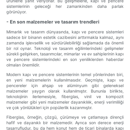
ürünlerle yanıt veriyorlar. Bu gelişmelerle, kapı ve pencere
sistemlerinin geleceği her zamankinden daha parlak
görünüyor.
- En son malzemeler ve tasarım trendleri
Mimarlık ve tasarım dünyasında, kapı ve pencere sistemleri
sadece bir binanın estetik cazibesini arttırmakla kalmaz, aynı
zamanda işlevsellik ve sürdürülebilirliği sağlamada da önemli
bir rol oynar. Teknoloji ve tasarım eğilimlerindeki gelişmeler
sürekli gelişirken, tasarımcılar, mimarlar ve ev sahiplerinin kapı
ve pencere sistemlerindeki en son yeniliklerden haberdar
olmaları önemlidir.
Modern kapı ve pencere sistemlerinin temel yönlerinden biri,
en yeni malzemelerin kullanılmasıdır. Geçmişte, kapı ve
pencereler için ahşap ve alüminyum gibi geleneksel
malzemeler yaygın olarak kullanılmıştır. Bununla birlikte,
teknolojinin ilerlemesiyle, fiberglas, vinil ve kompozit
malzemeler gibi yeni malzemeler dayanıklılık, enerji verimliliği
ve çok yönlülükleri için popülerlik kazanmıştır.
Fiberglas, örneğin, çözgü, çürümeye ve çatlamaya dirençli
hafif ve dayanıklı bir malzemedir. Ayrıca son derece enerji
tasarrufludur, bu da hem konut hem de ticari binalarda kapı