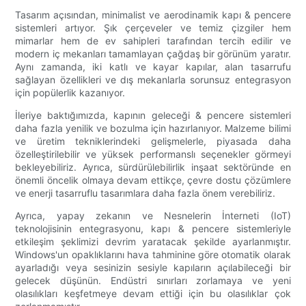
Tasarım açısından, minimalist ve aerodinamik kapı & pencere
sistemleri artıyor. Şık çerçeveler ve temiz çizgiler hem
mimarlar hem de ev sahipleri tarafından tercih edilir ve
modern iç mekanları tamamlayan çağdaş bir görünüm yaratır.
Aynı zamanda, iki katlı ve kayar kapılar, alan tasarrufu
sağlayan özellikleri ve dış mekanlarla sorunsuz entegrasyon
için popülerlik kazanıyor.
İleriye baktığımızda, kapının geleceği & pencere sistemleri
daha fazla yenilik ve bozulma için hazırlanıyor. Malzeme bilimi
ve üretim tekniklerindeki gelişmelerle, piyasada daha
özelleştirilebilir ve yüksek performanslı seçenekler görmeyi
bekleyebiliriz. Ayrıca, sürdürülebilirlik inşaat sektöründe en
önemli öncelik olmaya devam ettikçe, çevre dostu çözümlere
ve enerji tasarruflu tasarımlara daha fazla önem verebiliriz.
Ayrıca, yapay zekanın ve Nesnelerin İnterneti (IoT)
teknolojisinin entegrasyonu, kapı & pencere sistemleriyle
etkileşim şeklimizi devrim yaratacak şekilde ayarlanmıştır.
Windows'un opaklıklarını hava tahminine göre otomatik olarak
ayarladığı veya sesinizin sesiyle kapıların açılabileceği bir
gelecek düşünün. Endüstri sınırları zorlamaya ve yeni
olasılıkları keşfetmeye devam ettiği için bu olasılıklar çok