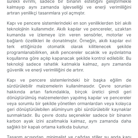
sürekli evrimi, sadece bir binanın estetiğini geliştirmekle
kalmayıp aynı zamanda işlevselliği ve enerji verimliliğini
artıran yenilikçi tasarımlara yol açmıştır.
Kapı ve pencere sistemlerindeki en son yeniliklerden biri akıllı
teknolojinin kullanımıdır. Akıllı kapılar ve pencereler, uzaktan
kumanda ve izlemeye izin veren sensörler, motorlar ve
bağlantı özellikleri ile donatılmıştır. Örneğin, akıllı kapılar evi
terk ettiğinizde otomatik olarak kilitlenecek şekilde
programlanabilirken, akıllı pencereler sıcaklık ve aydınlatma
koşullarına göre açılıp kapanacak şekilde kontrol edilebilir. Bu
teknoloji sadece rahatlık katmakla kalmaz, aynı zamanda
güvenlik ve enerji verimliliğini de artırır.
Kapı ve pencere sistemlerindeki bir başka eğilim de
sürdürülebilir malzemelerin kullanılmasıdır. Çevre sorunları
hakkında artan farkındalıkla, birçok üretici şimdi geri
dönüştürülmüş malzemelerden yapılmış kapılar ve pencereler
veya sorumlu bir şekilde yönetilen ormanlardan veya kolayca
geri dönüştürülebilen alüminyum gibi sürdürülebilir kaynaklar
sunmaktadır. Bu çevre dostu seçenekler sadece bir binanın
karbon ayak izini azaltmakla kalmaz, aynı zamanda daha
sağlıklı bir kapalı ortama katkıda bulunur.
Tasarım açısından, minimalist ve çağdaş stiller şu anda kapı