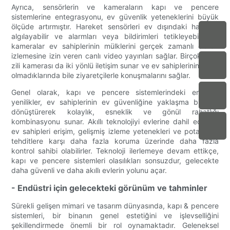
Ayrıca, sensörlerin ve kameraların kapı ve pencere
sistemlerine entegrasyonu, ev güvenlik yeteneklerini büyük
ölçüde artırmıştır. Hareket sensörleri ev dışındaki hareketi
algılayabilir ve alarmları veya bildirimleri tetikleyebilirken,
kameralar ev sahiplerinin mülklerini gerçek zamanlı olarak
izlemesine izin veren canlı video yayınları sağlar. Birçok kapı
zili kamerası da iki yönlü iletişim sunar ve ev sahiplerinin evde
olmadıklarında bile ziyaretçilerle konuşmalarını sağlar.
Genel olarak, kapı ve pencere sistemlerindeki en son
yenilikler, ev sahiplerinin ev güvenliğine yaklaşma biçimini
dönüştürerek kolaylık, esneklik ve gönül rahatlığı
kombinasyonu sunar. Akıllı teknolojiyi evlerine dahil ederek,
ev sahipleri erişim, gelişmiş izleme yetenekleri ve potansiyel
tehditlere karşı daha fazla koruma üzerinde daha fazla
kontrol sahibi olabilirler. Teknoloji ilerlemeye devam ettikçe,
kapı ve pencere sistemleri olasılıkları sonsuzdur, gelecekte
daha güvenli ve daha akıllı evlerin yolunu açar.
- Endüstri için gelecekteki görünüm ve tahminler
Sürekli gelişen mimari ve tasarım dünyasında, kapı & pencere
sistemleri, bir binanın genel estetiğini ve işlevselliğini
şekillendirmede önemli bir rol oynamaktadır. Geleneksel