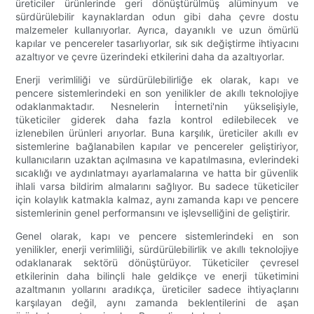
üreticiler ürünlerinde geri dönüştürülmüş alüminyum ve
sürdürülebilir kaynaklardan odun gibi daha çevre dostu
malzemeler kullanıyorlar. Ayrıca, dayanıklı ve uzun ömürlü
kapılar ve pencereler tasarlıyorlar, sık sık değiştirme ihtiyacını
azaltıyor ve çevre üzerindeki etkilerini daha da azaltıyorlar.
Enerji verimliliği ve sürdürülebilirliğe ek olarak, kapı ve
pencere sistemlerindeki en son yenilikler de akıllı teknolojiye
odaklanmaktadır. Nesnelerin İnterneti'nin yükselişiyle,
tüketiciler giderek daha fazla kontrol edilebilecek ve
izlenebilen ürünleri arıyorlar. Buna karşılık, üreticiler akıllı ev
sistemlerine bağlanabilen kapılar ve pencereler geliştiriyor,
kullanıcıların uzaktan açılmasına ve kapatılmasına, evlerindeki
sıcaklığı ve aydınlatmayı ayarlamalarına ve hatta bir güvenlik
ihlali varsa bildirim almalarını sağlıyor. Bu sadece tüketiciler
için kolaylık katmakla kalmaz, aynı zamanda kapı ve pencere
sistemlerinin genel performansını ve işlevselliğini de geliştirir.
Genel olarak, kapı ve pencere sistemlerindeki en son
yenilikler, enerji verimliliği, sürdürülebilirlik ve akıllı teknolojiye
odaklanarak sektörü dönüştürüyor. Tüketiciler çevresel
etkilerinin daha bilinçli hale geldikçe ve enerji tüketimini
azaltmanın yollarını aradıkça, üreticiler sadece ihtiyaçlarını
karşılayan değil, aynı zamanda beklentilerini de aşan