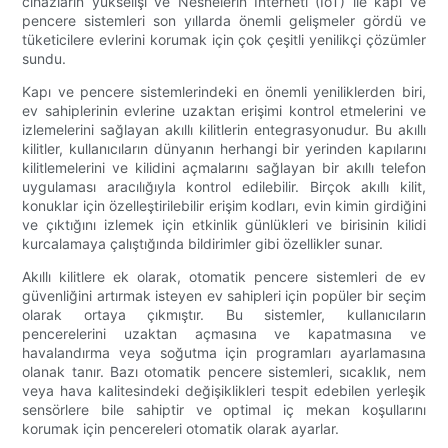
cihazların yükselişi ve Nesnelerin İnterneti (IoT) ile kapı ve
pencere sistemleri son yıllarda önemli gelişmeler gördü ve
tüketicilere evlerini korumak için çok çeşitli yenilikçi çözümler
sundu.
Kapı ve pencere sistemlerindeki en önemli yeniliklerden biri,
ev sahiplerinin evlerine uzaktan erişimi kontrol etmelerini ve
izlemelerini sağlayan akıllı kilitlerin entegrasyonudur. Bu akıllı
kilitler, kullanıcıların dünyanın herhangi bir yerinden kapılarını
kilitlemelerini ve kilidini açmalarını sağlayan bir akıllı telefon
uygulaması aracılığıyla kontrol edilebilir. Birçok akıllı kilit,
konuklar için özelleştirilebilir erişim kodları, evin kimin girdiğini
ve çıktığını izlemek için etkinlik günlükleri ve birisinin kilidi
kurcalamaya çalıştığında bildirimler gibi özellikler sunar.
Akıllı kilitlere ek olarak, otomatik pencere sistemleri de ev
güvenliğini artırmak isteyen ev sahipleri için popüler bir seçim
olarak ortaya çıkmıştır. Bu sistemler, kullanıcıların
pencerelerini uzaktan açmasına ve kapatmasına ve
havalandırma veya soğutma için programları ayarlamasına
olanak tanır. Bazı otomatik pencere sistemleri, sıcaklık, nem
veya hava kalitesindeki değişiklikleri tespit edebilen yerleşik
sensörlere bile sahiptir ve optimal iç mekan koşullarını
korumak için pencereleri otomatik olarak ayarlar.