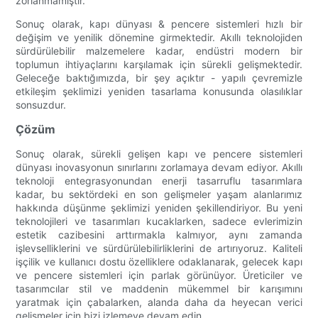
zorlanmamıştır.
Sonuç olarak, kapı dünyası & pencere sistemleri hızlı bir
değişim ve yenilik dönemine girmektedir. Akıllı teknolojiden
sürdürülebilir malzemelere kadar, endüstri modern bir
toplumun ihtiyaçlarını karşılamak için sürekli gelişmektedir.
Geleceğe baktığımızda, bir şey açıktır - yapılı çevremizle
etkileşim şeklimizi yeniden tasarlama konusunda olasılıklar
sonsuzdur.
Çözüm
Sonuç olarak, sürekli gelişen kapı ve pencere sistemleri
dünyası inovasyonun sınırlarını zorlamaya devam ediyor. Akıllı
teknoloji entegrasyonundan enerji tasarruflu tasarımlara
kadar, bu sektördeki en son gelişmeler yaşam alanlarımız
hakkında düşünme şeklimizi yeniden şekillendiriyor. Bu yeni
teknolojileri ve tasarımları kucaklarken, sadece evlerimizin
estetik cazibesini arttırmakla kalmıyor, aynı zamanda
işlevselliklerini ve sürdürülebilirliklerini de artırıyoruz. Kaliteli
işçilik ve kullanıcı dostu özelliklere odaklanarak, gelecek kapı
ve pencere sistemleri için parlak görünüyor. Üreticiler ve
tasarımcılar stil ve maddenin mükemmel bir karışımını
yaratmak için çabalarken, alanda daha da heyecan verici
gelişmeler için bizi izlemeye devam edin.