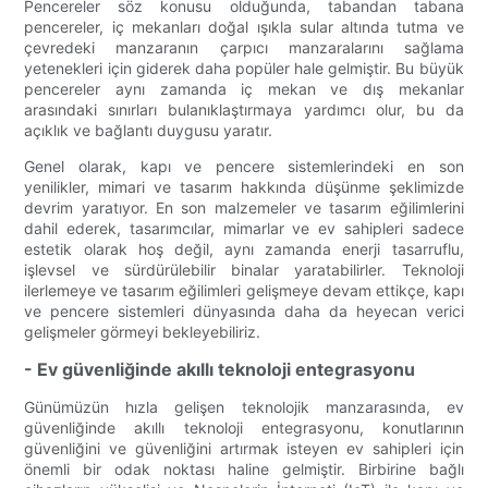
Pencereler söz konusu olduğunda, tabandan tabana
pencereler, iç mekanları doğal ışıkla sular altında tutma ve
çevredeki manzaranın çarpıcı manzaralarını sağlama
yetenekleri için giderek daha popüler hale gelmiştir. Bu büyük
pencereler aynı zamanda iç mekan ve dış mekanlar
arasındaki sınırları bulanıklaştırmaya yardımcı olur, bu da
açıklık ve bağlantı duygusu yaratır.
Genel olarak, kapı ve pencere sistemlerindeki en son
yenilikler, mimari ve tasarım hakkında düşünme şeklimizde
devrim yaratıyor. En son malzemeler ve tasarım eğilimlerini
dahil ederek, tasarımcılar, mimarlar ve ev sahipleri sadece
estetik olarak hoş değil, aynı zamanda enerji tasarruflu,
işlevsel ve sürdürülebilir binalar yaratabilirler. Teknoloji
ilerlemeye ve tasarım eğilimleri gelişmeye devam ettikçe, kapı
ve pencere sistemleri dünyasında daha da heyecan verici
gelişmeler görmeyi bekleyebiliriz.
- Ev güvenliğinde akıllı teknoloji entegrasyonu
Günümüzün hızla gelişen teknolojik manzarasında, ev
güvenliğinde akıllı teknoloji entegrasyonu, konutlarının
güvenliğini ve güvenliğini artırmak isteyen ev sahipleri için
önemli bir odak noktası haline gelmiştir. Birbirine bağlı