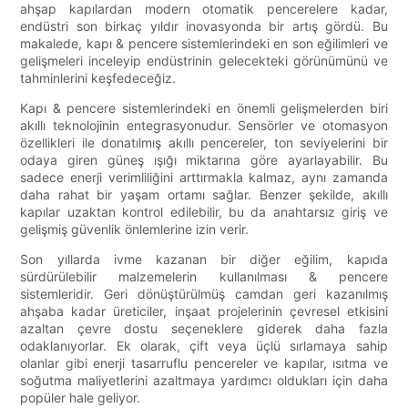
ahşap kapılardan modern otomatik pencerelere kadar,
endüstri son birkaç yıldır inovasyonda bir artış gördü. Bu
makalede, kapı & pencere sistemlerindeki en son eğilimleri ve
gelişmeleri inceleyip endüstrinin gelecekteki görünümünü ve
tahminlerini keşfedeceğiz.
Kapı & pencere sistemlerindeki en önemli gelişmelerden biri
akıllı teknolojinin entegrasyonudur. Sensörler ve otomasyon
özellikleri ile donatılmış akıllı pencereler, ton seviyelerini bir
odaya giren güneş ışığı miktarına göre ayarlayabilir. Bu
sadece enerji verimliliğini arttırmakla kalmaz, aynı zamanda
daha rahat bir yaşam ortamı sağlar. Benzer şekilde, akıllı
kapılar uzaktan kontrol edilebilir, bu da anahtarsız giriş ve
gelişmiş güvenlik önlemlerine izin verir.
Son yıllarda ivme kazanan bir diğer eğilim, kapıda
sürdürülebilir malzemelerin kullanılması & pencere
sistemleridir. Geri dönüştürülmüş camdan geri kazanılmış
ahşaba kadar üreticiler, inşaat projelerinin çevresel etkisini
azaltan çevre dostu seçeneklere giderek daha fazla
odaklanıyorlar. Ek olarak, çift veya üçlü sırlamaya sahip
olanlar gibi enerji tasarruflu pencereler ve kapılar, ısıtma ve
soğutma maliyetlerini azaltmaya yardımcı oldukları için daha
popüler hale geliyor.