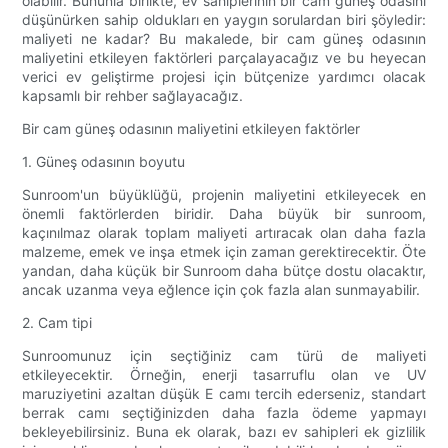
olabilir. Bununla birlikte, ev sahiplerinin bir cam güneş odasını
düşünürken sahip oldukları en yaygın sorulardan biri şöyledir:
maliyeti ne kadar? Bu makalede, bir cam güneş odasının
maliyetini etkileyen faktörleri parçalayacağız ve bu heyecan
verici ev geliştirme projesi için bütçenize yardımcı olacak
kapsamlı bir rehber sağlayacağız.
Bir cam güneş odasının maliyetini etkileyen faktörler
1. Güneş odasının boyutu
Sunroom'un büyüklüğü, projenin maliyetini etkileyecek en
önemli faktörlerden biridir. Daha büyük bir sunroom,
kaçınılmaz olarak toplam maliyeti artıracak olan daha fazla
malzeme, emek ve inşa etmek için zaman gerektirecektir. Öte
yandan, daha küçük bir Sunroom daha bütçe dostu olacaktır,
ancak uzanma veya eğlence için çok fazla alan sunmayabilir.
2. Cam tipi
Sunroomunuz için seçtiğiniz cam türü de maliyeti
etkileyecektir. Örneğin, enerji tasarruflu olan ve UV
maruziyetini azaltan düşük E camı tercih ederseniz, standart
berrak camı seçtiğinizden daha fazla ödeme yapmayı
bekleyebilirsiniz. Buna ek olarak, bazı ev sahipleri ek gizlilik