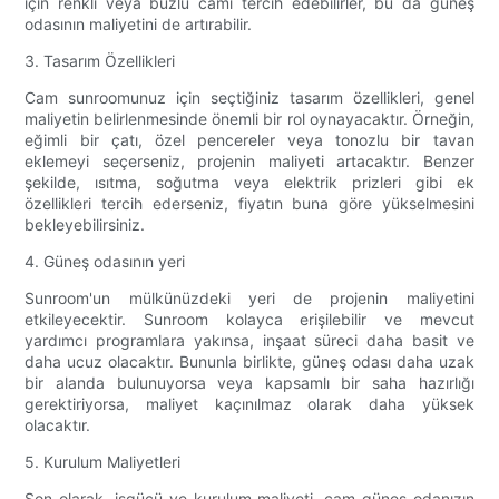
için renkli veya buzlu camı tercih edebilirler, bu da güneş
odasının maliyetini de artırabilir.
3. Tasarım Özellikleri
Cam sunroomunuz için seçtiğiniz tasarım özellikleri, genel
maliyetin belirlenmesinde önemli bir rol oynayacaktır. Örneğin,
eğimli bir çatı, özel pencereler veya tonozlu bir tavan
eklemeyi seçerseniz, projenin maliyeti artacaktır. Benzer
şekilde, ısıtma, soğutma veya elektrik prizleri gibi ek
özellikleri tercih ederseniz, fiyatın buna göre yükselmesini
bekleyebilirsiniz.
4. Güneş odasının yeri
Sunroom'un mülkünüzdeki yeri de projenin maliyetini
etkileyecektir. Sunroom kolayca erişilebilir ve mevcut
yardımcı programlara yakınsa, inşaat süreci daha basit ve
daha ucuz olacaktır. Bununla birlikte, güneş odası daha uzak
bir alanda bulunuyorsa veya kapsamlı bir saha hazırlığı
gerektiriyorsa, maliyet kaçınılmaz olarak daha yüksek
olacaktır.
5. Kurulum Maliyetleri
Son olarak, işgücü ve kurulum maliyeti, cam güneş odanızın