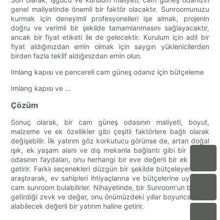
genel maliyetinde önemli bir faktör olacaktır. Sunroomunuzu
kurmak için deneyimli profesyonelleri işe almak, projenin
doğru ve verimli bir şekilde tamamlanmasını sağlayacaktır,
ancak bir fiyat etiketi ile de gelecektir. Kurulum için adil bir
fiyat aldığınızdan emin olmak için saygın yüklenicilerden
birden fazla teklif aldığınızdan emin olun.
Imlang kapısı ve pencereli cam güneş odanız için bütçeleme
Imlang kapısı ve ...
Çözüm
Sonuç olarak, bir cam güneş odasının maliyeti, boyut,
malzeme ve ek özellikler gibi çeşitli faktörlere bağlı olarak
değişebilir. İlk yatırım göz korkutucu görünse de, artan doğal
ışık, ek yaşam alanı ve dış mekanla bağlantı gibi bir güneş
odasının faydaları, onu herhangi bir eve değerli bir ek haline
getirir. Farklı seçenekleri düzgün bir şekilde bütçeleyerek ve
araştırarak, ev sahipleri ihtiyaçlarına ve bütçelerine uyan bir
cam sunroom bulabilirler. Nihayetinde, bir Sunroom'un bir eve
getirdiği zevk ve değer, onu önümüzdeki yıllar boyunca zevk
alabilecek değerli bir yatırım haline getirir.