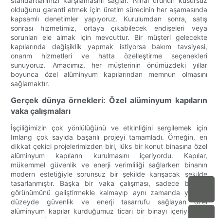
standartlarımızı karşılamasını sağlar. Nihai ürünün kusursuz
olduğunu garanti etmek için üretim sürecinin her aşamasında
kapsamlı denetimler yapıyoruz. Kurulumdan sonra, satış
sonrası hizmetimiz, ortaya çıkabilecek endişeleri veya
sorunları ele almak için mevcuttur. Bir müşteri gelecekte
kapılarında değişiklik yapmak istiyorsa bakım tavsiyesi,
onarım hizmetleri ve hatta özelleştirme seçenekleri
sunuyoruz. Amacımız, her müşterinin önümüzdeki yıllar
boyunca özel alüminyum kapılarından memnun olmasını
sağlamaktır.
Gerçek dünya örnekleri: Özel alüminyum kapıların
vaka çalışmaları
İşçiliğimizin çok yönlülüğünü ve etkinliğini sergilemek için
Imlang çok sayıda başarılı projeyi tamamladı. Örneğin, en
dikkat çekici projelerimizden biri, lüks bir konut binasına özel
alüminyum kapıların kurulmasını içeriyordu. Kapılar,
mükemmel güvenlik ve enerji verimliliği sağlarken binanın
modern estetiğiyle sorunsuz bir şekilde karışacak şekilde
tasarlanmıştır. Başka bir vaka çalışması, sadece binanın
görünümünü geliştirmekle kalmayıp aynı zamanda yüksek
düzeyde güvenlik ve enerji tasarrufu sağlayan özel
alüminyum kapılar kurduğumuz ticari bir binayı içeriyor. Bu