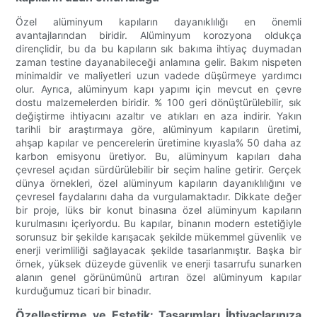
Özel alüminyum kapıların dayanıklılığı en önemli
avantajlarından biridir. Alüminyum korozyona oldukça
dirençlidir, bu da bu kapıların sık bakıma ihtiyaç duymadan
zaman testine dayanabileceği anlamına gelir. Bakım nispeten
minimaldir ve maliyetleri uzun vadede düşürmeye yardımcı
olur. Ayrıca, alüminyum kapı yapımı için mevcut en çevre
dostu malzemelerden biridir. % 100 geri dönüştürülebilir, sık
değiştirme ihtiyacını azaltır ve atıkları en aza indirir. Yakın
tarihli bir araştırmaya göre, alüminyum kapıların üretimi,
ahşap kapılar ve pencerelerin üretimine kıyasla% 50 daha az
karbon emisyonu üretiyor. Bu, alüminyum kapıları daha
çevresel açıdan sürdürülebilir bir seçim haline getirir. Gerçek
dünya örnekleri, özel alüminyum kapıların dayanıklılığını ve
çevresel faydalarını daha da vurgulamaktadır. Dikkate değer
bir proje, lüks bir konut binasına özel alüminyum kapıların
kurulmasını içeriyordu. Bu kapılar, binanın modern estetiğiyle
sorunsuz bir şekilde karışacak şekilde mükemmel güvenlik ve
enerji verimliliği sağlayacak şekilde tasarlanmıştır. Başka bir
örnek, yüksek düzeyde güvenlik ve enerji tasarrufu sunarken
alanın genel görünümünü artıran özel alüminyum kapılar
kurduğumuz ticari bir binadır.
Özelleştirme ve Estetik: Tasarımları İhtiyaçlarınıza