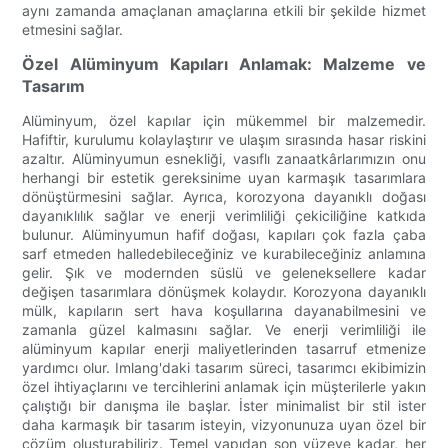
aynı zamanda amaçlanan amaçlarına etkili bir şekilde hizmet
etmesini sağlar.
Özel Alüminyum Kapıları Anlamak: Malzeme ve
Tasarım
Alüminyum, özel kapılar için mükemmel bir malzemedir.
Hafiftir, kurulumu kolaylaştırır ve ulaşım sırasında hasar riskini
azaltır. Alüminyumun esnekliği, vasıflı zanaatkârlarımızın onu
herhangi bir estetik gereksinime uyan karmaşık tasarımlara
dönüştürmesini sağlar. Ayrıca, korozyona dayanıklı doğası
dayanıklılık sağlar ve enerji verimliliği çekiciliğine katkıda
bulunur. Alüminyumun hafif doğası, kapıları çok fazla çaba
sarf etmeden halledebileceğiniz ve kurabileceğiniz anlamına
gelir. Şık ve modernden süslü ve geleneksellere kadar
değişen tasarımlara dönüşmek kolaydır. Korozyona dayanıklı
mülk, kapıların sert hava koşullarına dayanabilmesini ve
zamanla güzel kalmasını sağlar. Ve enerji verimliliği ile
alüminyum kapılar enerji maliyetlerinden tasarruf etmenize
yardımcı olur. Imlang'daki tasarım süreci, tasarımcı ekibimizin
özel ihtiyaçlarını ve tercihlerini anlamak için müşterilerle yakın
çalıştığı bir danışma ile başlar. İster minimalist bir stil ister
daha karmaşık bir tasarım isteyin, vizyonunuza uyan özel bir
çözüm oluşturabiliriz. Temel yapıdan son yüzeye kadar, her