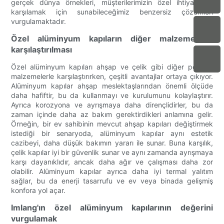
gerçek dünya örnekleri, müşterilerimizin özel ihtiyaçlarını
karşılamak için sunabileceğimiz benzersiz çözümleri
vurgulamaktadır.
Özel alüminyum kapıların diğer malzemelerle
karşılaştırılması
Özel alüminyum kapıları ahşap ve çelik gibi diğer popüler
malzemelerle karşılaştırırken, çeşitli avantajlar ortaya çıkıyor.
Alüminyum kapılar ahşap meslektaşlarından önemli ölçüde
daha hafiftir, bu da kullanmayı ve kurulumunu kolaylaştırır.
Ayrıca korozyona ve ayrışmaya daha dirençlidirler, bu da
zaman içinde daha az bakım gerektirdikleri anlamına gelir.
Örneğin, bir ev sahibinin mevcut ahşap kapıları değiştirmek
istediği bir senaryoda, alüminyum kapılar aynı estetik
cazibeyi, daha düşük bakımın yararı ile sunar. Buna karşılık,
çelik kapılar iyi bir güvenlik sunar ve aynı zamanda ayrışmaya
karşı dayanıklıdır, ancak daha ağır ve çalışması daha zor
olabilir. Alüminyum kapılar ayrıca daha iyi termal yalıtım
sağlar, bu da enerji tasarrufu ve ev veya binada gelişmiş
konfora yol açar.
Imlang'ın özel alüminyum kapılarının değerini
vurgulamak