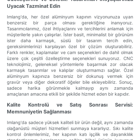
Uyacak Tazminat Edin
Imlang'da, her özel alüminyum kapının vizyonunuza uyan
benzersiz bir parça olması gerektiğine inanıyoruz.
Tasarımcılarımız, özel ihtiyaçlarını ve tercihlerini anlamak için
müşterilerle yakın çalışırlar. İster basit, minimalist bir görünüm
ister daha karmaşık, süslü bir tasarım tercih edin,
gereksinimlerinizi karşılayan özel bir çözüm oluşturabiliriz.
Farklı renkler, kaplamalar ve cam seçenekleri de dahil olmak
üzere çok çeşitli özelleştirme seçenekleri sunuyoruz. CNC
teknolojimiz, geleneksel yöntemlerle başarmak zor olacak
karmaşık tasarımlar ve kalıplar oluşturmamızı sağlar. Özel
alüminyum kapınıza benzersiz bir dokunuş vermek için
gravür veya diğer dekoratif öğeler bile ekleyebiliriz. Sonuç,
sadece harika görünmekle kalmayıp aynı zamanda
amaçlanan amacına etkili bir şekilde hizmet eden bir kapıdır.
Kalite Kontrolü ve Satış Sonrası Servisi:
Memnuniyetin Sağlanması
Imlang'da sadece yüksek kaliteli bir ürün değil, aynı zamanda
olağanüstü müşteri hizmetleri sunmaya kararlıyız. Sıkı kalite
kontrol önlemlerimiz, her kapının katı işçilik ve dayanıklılık