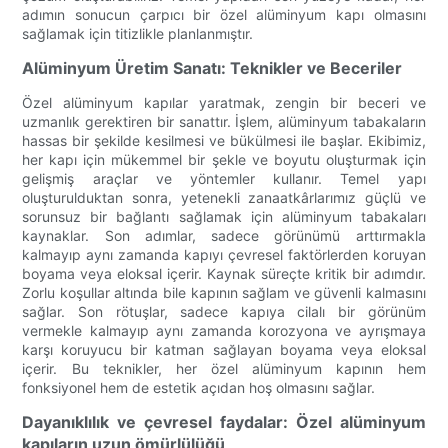
adımın sonucun çarpıcı bir özel alüminyum kapı olmasını
sağlamak için titizlikle planlanmıştır.
Alüminyum Üretim Sanatı: Teknikler ve Beceriler
Özel alüminyum kapılar yaratmak, zengin bir beceri ve
uzmanlık gerektiren bir sanattır. İşlem, alüminyum tabakaların
hassas bir şekilde kesilmesi ve bükülmesi ile başlar. Ekibimiz,
her kapı için mükemmel bir şekle ve boyutu oluşturmak için
gelişmiş araçlar ve yöntemler kullanır. Temel yapı
oluşturulduktan sonra, yetenekli zanaatkârlarımız güçlü ve
sorunsuz bir bağlantı sağlamak için alüminyum tabakaları
kaynaklar. Son adımlar, sadece görünümü arttırmakla
kalmayıp aynı zamanda kapıyı çevresel faktörlerden koruyan
boyama veya eloksal içerir. Kaynak süreçte kritik bir adımdır.
Zorlu koşullar altında bile kapının sağlam ve güvenli kalmasını
sağlar. Son rötuşlar, sadece kapıya cilalı bir görünüm
vermekle kalmayıp aynı zamanda korozyona ve ayrışmaya
karşı koruyucu bir katman sağlayan boyama veya eloksal
içerir. Bu teknikler, her özel alüminyum kapının hem
fonksiyonel hem de estetik açıdan hoş olmasını sağlar.
Dayanıklılık ve çevresel faydalar: Özel alüminyum
kapıların uzun ömürlülüğü