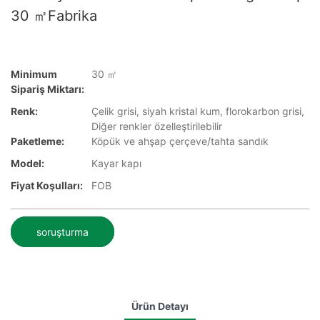
30 ㎡fabrika
Minimum
30 ㎡
Sipariş Miktarı:
Renk:
Çelik grisi, siyah kristal kum, florokarbon grisi,
Diğer renkler özelleştirilebilir
Paketleme:
Köpük ve ahşap çerçeve/tahta sandık
Model:
Kayar kapı
Fiyat Koşulları:
FOB
soruşturma
Ürün Detayı