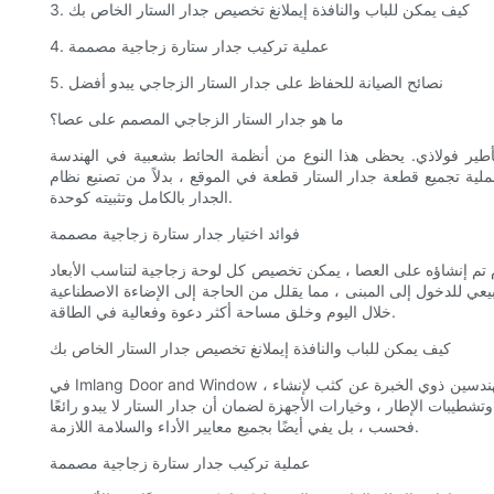
3. كيف يمكن للباب والنافذة إيملانغ تخصيص جدار الستار الخاص بك
4. عملية تركيب جدار ستارة زجاجية مصممة
5. نصائح الصيانة للحفاظ على جدار الستار الزجاجي يبدو أفضل
ما هو جدار الستار الزجاجي المصمم على عصا؟
تأطير فولاذي. يحظى هذا النوع من أنظمة الحائط بشعبية في الهندسة
لية تجميع قطعة جدار الستار قطعة في الموقع ، بدلاً من تصنيع نظام
الجدار بالكامل وتثبيته كوحدة.
فوائد اختيار جدار ستارة زجاجية مصممة
م تم إنشاؤه على العصا ، يمكن تخصيص كل لوحة زجاجية لتناسب الأبعاد
ي للدخول إلى المبنى ، مما يقلل من الحاجة إلى الإضاءة الاصطناعية
خلال اليوم وخلق مساحة أكثر دعوة وفعالية في الطاقة.
كيف يمكن للباب والنافذة إيملانغ تخصيص جدار الستار الخاص بك
في Imlang Door and Window ، نحن متخصصون في تخصيص جدران الستار الزجاجية المصممة على العصي لتلبية الاحتياجات الفريدة لكل مشروع. سيعمل فريقنا من المصممين والمهندسين ذوي الخبرة عن كثب لإنشاء
طيبات الإطار ، وخيارات الأجهزة لضمان أن جدار الستار لا يبدو رائعًا
فحسب ، بل يفي أيضًا بجميع معايير الأداء والسلامة اللازمة.
عملية تركيب جدار ستارة زجاجية مصممة