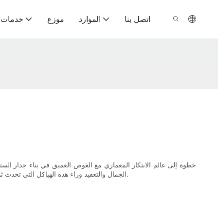
اتصل بنا
الموارد
موزع
خدمات ت
خطوة إلى عالم الابتكار المعماري مع الغوص العميق في بناء جدار الس
الجمال والتعقيد وراء هذه الهياكل التي تحدث ثورة في طريقة تجربة المباني. تابع القراءة لإلغاء تأمين أسرار جدار الستار الزجاجي المصمم على عصا وتندهش من براعة التصميم والهندسة في اللعب.