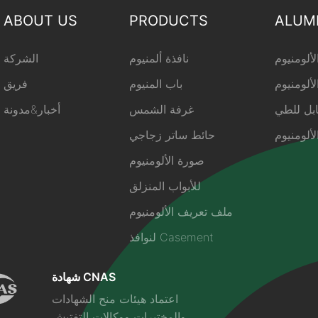
ABOUT US
PRODUCTS
ALUM
ألومنيوم
نافذة ألمنيوم
ألومنيوم
باب المنيوم
فريق
ابل للطي
غرفة الشمس
أخبار&مدونة
ألومنيوم
حائط ساتر زجاجي
صورة الألومنيوم
للأبواب المنزلق
ملف تعريف الألومنيوم
لنوافذ Casement
شهادة CNAS
اعتماد هيئات منح الشهادات
والمختبرات ووكالات التفتيش