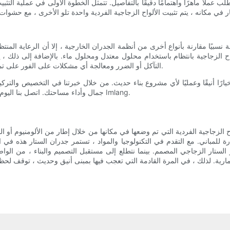
لاً ماهرًا واهتمامًا دقيقًا بالتفاصيل. تتمثل الخطوة الأولى في عملية التثبيت
يًا مقارنة بأنواع أخرى من أنظمة الجدران الخارجية ، إلا أن الرعاية المنت
ح الزجاجية بانتظام باستخدام محلول معتدل ومحلول ماء. بالإضافة إلى ذلك ، 
التآكل أو الضرر ومعالجة أي مشكلات على الفور على تمديد عمر جدار الستار الخاص بك ومنع الإصلاحات المكلفة في المستقبل.
يارًا أنيقًا وعمليًا لأي مشروع بناء حديث. من خلال خبرتنا في التخصيص والت
جمال وأداء مساحتك. اتصل بنا اليوم لمعرفة المزيد عن خيارات جدار الستار والبدء في تصميم مشروعك مع Imlang.
زجاجية الفردية التي تم وضعها في مكانها من خلال إطار من الألومنيوم أو الفو
 للمباني. مع التقدم في التكنولوجيا والمواد ، تستمر جدران الستار هذه في 
 الستار الزجاجي المصمم. بينما نتطلع إلى مستقبل التصميم والبناء ، من الو