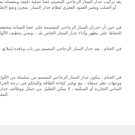
يعد تركيب جدار الستار الزجاجي المصمم عصا عملية دقيقة ومفصلة تتطلب عم
أو الصلب ويعتبر العمود الفقري لنظام جدار الستار. بمجرد وضع الإطار في مكانه ، يتم تثبيت الألواح الزجاجية الفردية واحدة تلو الأخرى ، مع حشوات ومانعات مانعات للتسرب لتأمينها في مكانها وإنشاء ختم مانعة للتسرب.
في حين أن جدران الستار الزجاجي المصممة على عصا الصيانة منخفضة نسب
للحفاظ على مظهر وأداء جدار الستار الخاص بك ، نوصي بتنظيف الألوا
في الختام ، يعد جدار الستار الزجاجي المصمم من باب ونافذة إيملانغ خ
في الختام ، يتكون جدار الستار الزجاجي المصمم من سلسلة من الألواح ال
ووجهات نظر مذهلة ، مع توفير كفاءة الطاقة والتحكم في درجة الحرارة
المباني التجارية أو السكنية ، لا يمكن التقليل من جمال ووظائف جدار
المعمارية. لذلك ، في المرة القادمة التي تعجب فيها بمبنى أنيق وحديث ، توقف لحظة لتقدير التصميم والهندسة المعقدة خلف جدار الستار الزجاجي المذهل.