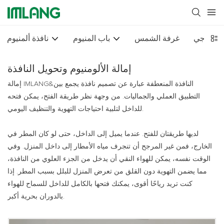
ر زجاجي
غرفة الشمس
باب المنيوم
نافذة ألمنيوم
إمالة الألومنيوم وتحويل النافذة
إمالة IMLANG&النافذة المنعطفة عبارة عن تصميم نافذة يجمع بين
التطبيق العملي والجماليات. من وجهة نظر طريقة الفتح، يمكن فتحه
للداخل لتلبية احتياجات التهوية والتنظيف اليومي.
لديها طريقتان للفتح. عندما يميل إلى الداخل، حتى لو كان المطر في
الخارج، فمن غير المرجح أن تنجرف مياه الأمطار إلى داخل المنزل. وفي
الوقت نفسه، يمكن للهواء النقي أن يدخل من الجزء العلوي من النافذة،
مما يضمن التهوية دون القلق من تعرض المنزل للبلل بسبب المطر. إذا
كنت تريد رياحًا أقوى، يمكنك فتحها بالكامل للداخل للسماح للهواء
بالدوران بحرية أكبر.