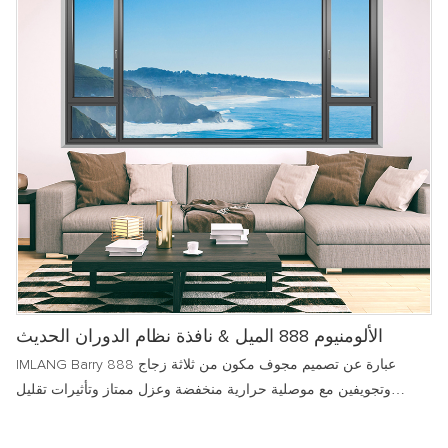
الألومنيوم 888 الميل & نافذة نظام الدوران الحديث
IMLANG Barry 888 عبارة عن تصميم مجوف مكون من ثلاثة زجاج
وتجويفين مع موصلية حرارية منخفضة وعزل ممتاز وتأثيرات تقليل
الضوضاء وأداء عزل متفوق للهواء والماء. إنه ملك الحفاظ على الطاقة