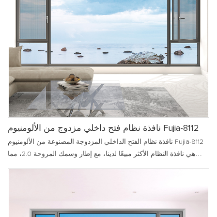
نافذة نظام فتح داخلي مزدوج من الألومنيوم Fujia-8112
نافذة نظام الفتح الداخلي المزدوجة المصنوعة من الألومنيوم Fujia-8112
هي نافذة النظام الأكثر مبيعًا لدينا، مع إطار وسمك المروحة 2.0، مما
يحقق فتحًا داخليًا مزدوجًا، مما يسمح لعائلتك بالاستمتاع بالهواء النقي،
ومنع غزو البعوض، وإنشاء بيئة داخلية مريحة وآمنة. البيئة بالنسبة لك