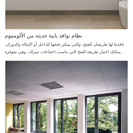
نظام نوافذ بابية حديثة من الألومنيوم
نافذتنا لها طريقتان للفتح، والتي يمكن فتحها للداخل أو الإمالة والدوران.
يمكنك اختيار طريقة الفتح التي تناسب احتياجات منزلك، وهي متوفرة
بأحجام وأنماط مختلفة، لتتمكن من التعامل مع معظم الظروف المناخية،
بدءًا من الصيف الرطب وحتى الشتاء القارس. تبدأ قابلية النقل الحراري
من الخارج