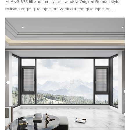
IMLANG 878 tilt and turn system window Original German style
collision angle glue injection, Vertical frame glue injection
process, applying section glue to the corner joint, making the
joint firm and smooth, and enhancing the overall waterproof
performance,can accommodate vast, unobstructed expanses of
glass, and the clean feel are perfectly suited for new homes with
a contemporary aesthetic. It can be used in conjunction with
large glass in bedrooms or living rooms, and can also adopt a
single window design, making it a good choice for casement
windows