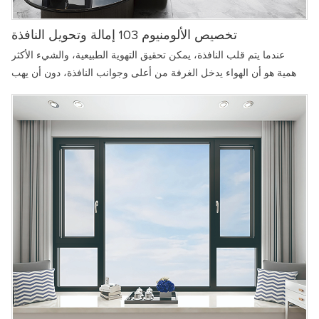
تخصيص الألومنيوم 103 إمالة وتحويل النافذة
عندما يتم قلب النافذة، يمكن تحقيق التهوية الطبيعية، والشيء الأكثر
أهمية هو أن الهواء يدخل الغرفة من أعلى وجوانب النافذة، دون أن يهب
مباشرة على أجساد الناس. عندما يكون هناك اختلاف كبير في درجة
الحرارة بين الداخل والخارج، فإنه يمكن أن يمنع المستخدمين من التعرض
للبرد بسبب النفخ. خاصة في الشقق الشاهقة أو مجتمعات الفلل
الفسيحة، يمكن للحالة المقلوبة للنوافذ أن تجعل تبادل الهواء الداخلي
والخارجي أكثر سلاسة وراحة ونعومة