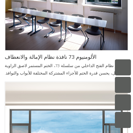
الألومنيوم 73 نافذة نظام الإمالة والانعطاف
نافذة نظام الفتح الداخلي من سلسلة 73، الختم المستمر لاصق الزاوية
المتكامل، يحسن قدرة الختم للأجزاء المشتركة المختلفة للأبواب والنوافذ.
تم تصميم الإطار والمروحة خارج النافذة ليكونا مستويين، مع واجهة
بسيطة ونظيفة، مما يجعل التنظيف أكثر ملاءمة