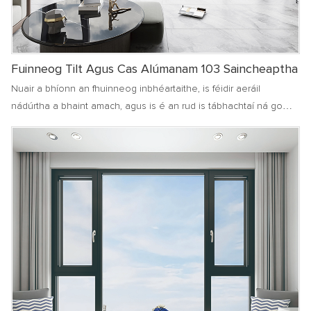
Fuinneog Tilt Agus Cas Alúmanam 103 Saincheaptha
Nuair a bhíonn an fhuinneog inbhéartaithe, is féidir aeráil
nádúrtha a bhaint amach, agus is é an rud is tábhachtaí ná go
dtéann aer isteach sa seomra ó bharr agus ó thaobh na
fuinneoige, gan séideadh go díreach ar chomhlachtaí daoine.
Nuair a bhíonn difríocht mhór teochta idir laistigh agus lasmuigh,
féadfaidh sé cosc ​​a chur ar úsáideoirí fuar a fháil mar gheall ar
shéideadh. Go háirithe in árasáin ard-ardú nó pobail mhóra Villa,
is féidir le staid inbhéartaithe na bhfuinneoga malartú aer laistigh
agus lasmuigh a dhéanamh níos réidh, níos compordaí agus níos
boige.