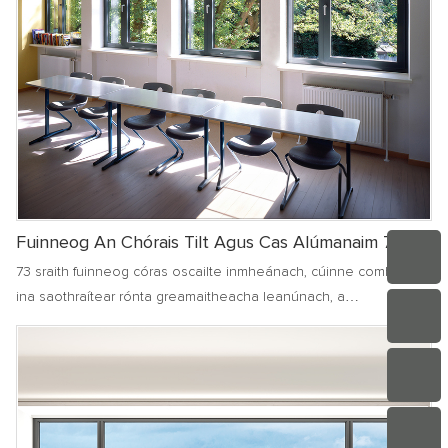
Fuinneog An Chórais Tilt Agus Cas Alúmanaim 73
73 sraith fuinneog córas oscailte inmheánach, cúinne comhtháite
ina saothraítear rónta greamaitheacha leanúnach, a
fheabhsaíonn an cumas ina saothraítear rónta páirteanna
comhpháirteacha éagsúla na doirse agus na fuinneoga. Tá an
fráma agus an lucht leanúna lasmuigh den fhuinneog deartha le
bheith coplanar, le facade simplí agus glan, rud a fhágann go
bhfuil an glanadh níos áisiúla