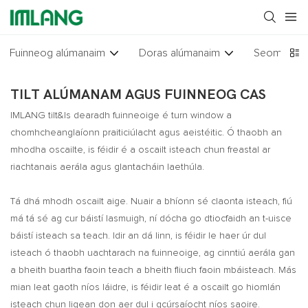
Fuinneog alúmanaim
Doras alúmanaim
Seomra gré
TILT ALÚMANAM AGUS FUINNEOG CAS
IMLANG tilt&Is dearadh fuinneoige é turn window a
chomhcheanglaíonn praiticiúlacht agus aeistéitic. Ó thaobh an
mhodha oscailte, is féidir é a oscailt isteach chun freastal ar
riachtanais aerála agus glantacháin laethúla.
Tá dhá mhodh oscailt aige. Nuair a bhíonn sé claonta isteach, fiú
má tá sé ag cur báistí lasmuigh, ní dócha go dtiocfaidh an t-uisce
báistí isteach sa teach. Idir an dá linn, is féidir le haer úr dul
isteach ó thaobh uachtarach na fuinneoige, ag cinntiú aerála gan
a bheith buartha faoin teach a bheith fliuch faoin mbáisteach. Más
mian leat gaoth níos láidre, is féidir leat é a oscailt go hiomlán
isteach chun ligean don aer dul i gcúrsaíocht níos saoire.