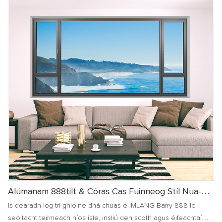
sábháilte a chruthú. timpeallacht duit
Alúmanam 888tilt & Córas Cas Fuinneog Stíl Nua-
Aimseartha
Is dearadh log trí ghloine dhá chuas é IMLANG Barry 888 le
seoltacht teirmeach níos ísle, insliú den scoth agus éifeachtaí