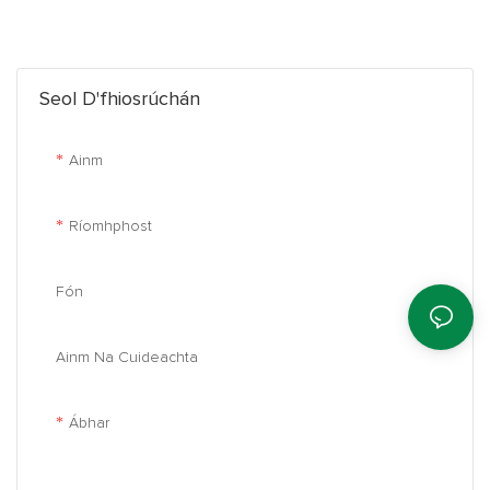
laghdaithe torainn, agus feidhmíocht inslithe tightness aer agus
uisce níos fearr. Is é an rí caomhnaithe fuinnimh
Seol D'fhiosrúchán
Ainm
Ríomhphost
Fón
Ainm Na Cuideachta
Ábhar