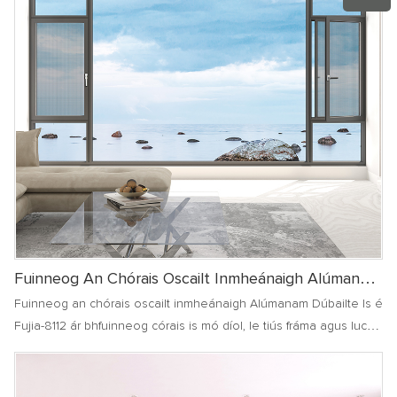
Fuinneog An Chórais Oscailt Inmheánaigh Alúmanam
Dúbailte Fujia-8112
Fuinneog an chórais oscailt inmheánaigh Alúmanam Dúbailte Is é
Fujia-8112 ár bhfuinneog córais is mó díol, le tiús fráma agus lucht
leanúna de 2.0, ag baint amach dé-oscailt inmheánach, rud a
ligeann do theaghlach taitneamh a bhaint as aer úr, cosc ​​a chur
ar ionradh mosquito, agus taobh istigh compordach agus