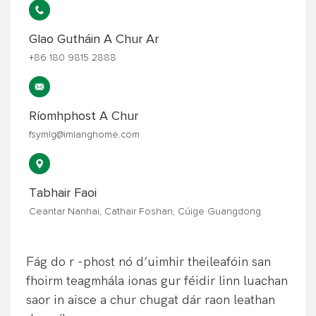
Glao Gutháin A Chur Ar
+86 180 9815 2888
Ríomhphost A Chur
fsymlg@imlanghome.com
Tabhair Faoi
Ceantar Nanhai, Cathair Foshan, Cúige Guangdong
Fág do r -phost nó d’uimhir theileafóin san
fhoirm teagmhála ionas gur féidir linn luachan
saor in aisce a chur chugat dár raon leathan