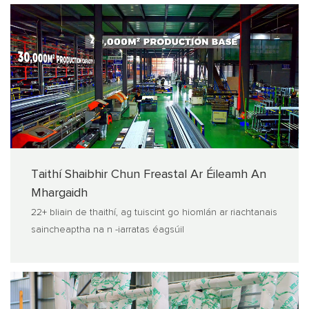
Taithí Shaibhir Chun Freastal Ar Éileamh An
Mhargaidh
22+ bliain de thaithí, ag tuiscint go hiomlán ar riachtanais
saincheaptha na n -iarratas éagsúil