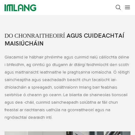
DO CHONRAITHEOIRÍ
AGUS CUIDEACHTAÍ
MAISIÚCHÁIN
Glacaimid le hábhair phréimhe agus cuirimid rialú cáilíochta déine
i bhfeidhm, ag cinntiú go dtugann ár dtáirgí feidhmíocht den scoth
agus marthanacht leathnaithe le praghsanna iomaíocha. Ó réitigh
saincheaptha agus seachadadh beacht chun tacaíocht iar-
dhíolacháin a spreagadh, soláthraíonn Imlang barr feabhais
seirbhíse ó cheann go ceann. Le blianta de shaineolas tionscail
agus dea -cháil, cuirimid saincheapadh solúbtha ar fáil chun
freastal ar riachtanais uathúla na gconraitheoirí agus na
ngnólachtaí dearaidh intí.