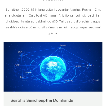
Bunaithe i 2002, tá Imlang suite i gceantar Nanhai, Foshan City,
ar a dtugtar an "Caipiteal Alúmanaim". Is fiontar cuimsitheach í an
chuideachta atá ag gabháil do r&D. Táirgeadh, díolacháin, agus
seirbhís doirse cóimhiotail alúmanaim, fuinneoga, agus seomraí
gréine
Seirbhís Saincheaptha Domhanda