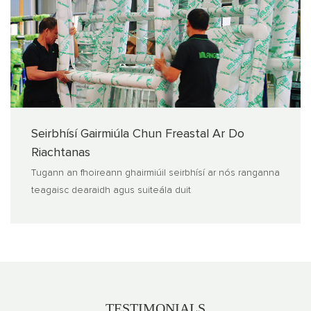
Seirbhísí Gairmiúla Chun Freastal Ar Do
Riachtanas
Tugann an fhoireann ghairmiúil seirbhísí ar nós ranganna
teagaisc dearaidh agus suiteála duit
TESTIMONIALS