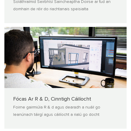
Soláthraímid Seirbhísí Saincheaptha Doirse ar fud an
domhain de réir do riachtanais speisialta
Fócas Ar R & D, Cinntigh Cáilíocht
Foirne gairmiúla R & d agus dearadh a nuáil go
leanúnach táirgí agus cáilíocht a rialú go docht