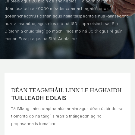
Le breis agus 20 bliain de shaineolas, Tá bonn táirgthe
déantúsaíochta 40000 méadar cearnach againn anois i
gceanncheathrú Foshan agus halla taispeántais nua -aimseartha
nua -aimseartha, agus níos mó ná 160 siopa eisiach sa tSín.
Díolann a chuid táirgí go maith i níos mó ná 30 tír agus réigiún
mar an Eoraip agus na Stáit Aontaithe.
DÉAN TEAGMHÁIL LINN LE HAGHAIDH
TUILLEADH EOLAIS
Tá IMlang saincheaptha alúmanaim agus déantúsóir doirse
tiomanta do na táirgí is fearr a tháirgeadh ag na
praghsanna is iomaíche.