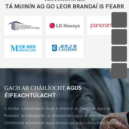
TÁ MUINÍN AG GO LEOR BRANDAÍ IS FEARR
GACH AR CHÁILÍOCHT
AGUS
ÉIFEACHTÚLACHT
Is fiontar cuimsitheach muid a dhíríonn ar thaighde agus ar
fhorbairt, ar tháirgeadh, ar dhíolacháin agus ar sheirbhís doirse
cóimhiotail alúmanaim agus fuinneoga agus córas balla imbhalla.