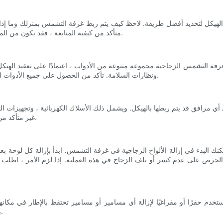
الهيكل لتحديد أفضل طريقة. لاحظ كيف يتم ربط غرفة التشمس بمنزلك وما إذا كا
متأكد من كيفية المتابعة ، فقد يكون من المفيد التشاور مع مقاول محترف لضمان إجراء عملية الإزالة بشكل صحيح.
لتشمس الزجاجية مجموعة متنوعة من الأدوات ، اعتمادًا على تعقيد الهيكل. بعض الأدوات الأساسية التي 
ونظارات السلامة. تأكد من الحصول على جميع الأدوات اللازمة في متناول اليد قبل بدء عملية الإزالة لضمان عملية ناعمة وفعالة.
مرافق قد يتم ربطها بالهيكل. ويشمل ذلك الأسلاك الكهربائية ، وتجهيزات السب
غير متأكد من كيفية فصل المرافق بأمان ، فمن الأفضل استئجار محترف لمساعدتك.
كنك البدء في إزالة الألواح الزجاجية في غرفة التشمس. ابدأ بإزالة كل لوحة ب
الحرص على عدم كسر أو تلف الزجاج في هذه العملية. إذا لزم الأمر ، اطلب م
استخدم حفرًا أو مفراغيًا لإزالة أي مسامير أو مسامير تحتفظ بالإطار في مكا
بطريقة آمنة واعية للبيئة لتجنب خلق فوضى على الممتلكات الخاصة بك.