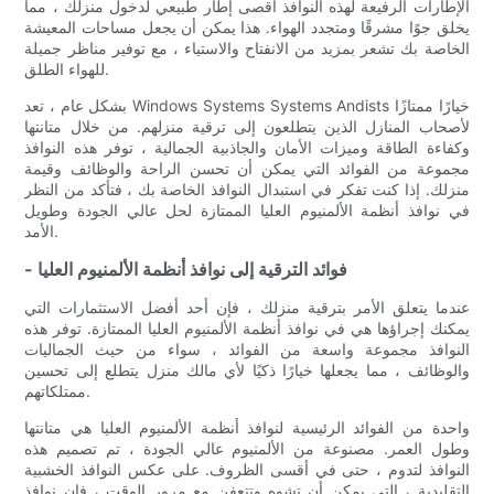
الإطارات الرفيعة لهذه النوافذ أقصى إطار طبيعي لدخول منزلك ، مما
يخلق جوًا مشرقًا ومتجدد الهواء. هذا يمكن أن يجعل مساحات المعيشة
الخاصة بك تشعر بمزيد من الانفتاح والاستياء ، مع توفير مناظر جميلة
للهواء الطلق.
بشكل عام ، تعد Windows Systems Systems Andists خيارًا ممتازًا
لأصحاب المنازل الذين يتطلعون إلى ترقية منزلهم. من خلال متانتها
وكفاءة الطاقة وميزات الأمان والجاذبية الجمالية ، توفر هذه النوافذ
مجموعة من الفوائد التي يمكن أن تحسن الراحة والوظائف وقيمة
منزلك. إذا كنت تفكر في استبدال النوافذ الخاصة بك ، فتأكد من النظر
في نوافذ أنظمة الألمنيوم العليا الممتازة لحل عالي الجودة وطويل
الأمد.
- فوائد الترقية إلى نوافذ أنظمة الألمنيوم العليا
عندما يتعلق الأمر بترقية منزلك ، فإن أحد أفضل الاستثمارات التي
يمكنك إجراؤها هي في نوافذ أنظمة الألمنيوم العليا الممتازة. توفر هذه
النوافذ مجموعة واسعة من الفوائد ، سواء من حيث الجماليات
والوظائف ، مما يجعلها خيارًا ذكيًا لأي مالك منزل يتطلع إلى تحسين
ممتلكاتهم.
واحدة من الفوائد الرئيسية لنوافذ أنظمة الألمنيوم العليا هي متانتها
وطول العمر. مصنوعة من الألمنيوم عالي الجودة ، تم تصميم هذه
النوافذ لتدوم ، حتى في أقسى الظروف. على عكس النوافذ الخشبية
التقليدية ، التي يمكن أن تشوه وتتعفن مع مرور الوقت ، فإن نوافذ