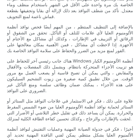
الخاصة بك مرة واحدة على الأقل في الشهر باستخدام منظف وماء
معتدل. تأكد من شطف النوافذ بعد ذلك لإزالة أي بقايا وتجفيفها بقطعة
قماش ناعمة لمنع التجويف.
بالإضافة إلى التنظيف المنتظم ، من المهم أيضًا فحص نوافذ أنظمة
الألومنيوم العليا لأي علامات للتلف أو التآكل. تحقق من الشقوق أو
الرقائق أو التزييف في الإطارات ، وكذلك أي مشاكل مع الأختام أو
الأجهزة. إذا لاحظت أي مشاكل ، فمن الأهمية بمكان معالجتها على
الفور لمنع مزيد من الضرر والحفاظ على سلامة النوافذ الخاصة بك.
هناك جانب رئيسي آخر للحفاظ على Windows أنظمة الألومنيوم الكبار
هو تزييت الأجزاء المتحركة بانتظام. ويشمل ذلك المفصلات والأقفال
والمقابض ، والتي يمكن أن تصبح قاسية أو يصعب العمل مع مرور
الوقت. من خلال تطبيق كمية صغيرة من زيوت التشحيم السيليكون
على هذه الأجزاء ، يمكنك ضمان وظائف سلسة ومنع التآكل غير
الضروري على النوافذ.
علاوة على ذلك ، فكر في الاستثمار في علاجات النوافذ مثل الستائر أو
الستائر لحماية نوافذ أنظمة الألومنيوم العليا من ضوء الشمس المفرط
والحرارة. يمكن أن يساعد ذلك في تقليل خطر التلاشي أو الأضرار التي
لحقت بالإطارات والزجاج ، وكذلك تحسين كفاءة الطاقة الكلية لمنزلك.
أخيرًا ، فكر في جدولة الصيانة المهنية وعمليات التفتيش لنوافذ أنظمة
الألمنيوم العليا بشكل منتظم. يمكن لفني النافذة المهنية تحديد أي