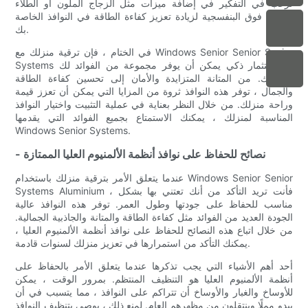
ترغب في التفكير في إضافة ميزات مثل الزجاج الملون أو الطلاء
للأشعة فوق البنفسجية لزيادة تعزيز كفاءة الطاقة في النوافذ الخاصة
بك.
في الختام ، فإن ترقية منزلك مع Windows Senior Senior Senior
Systems هو استثمار ذكي يمكن أن يوفر مجموعة من الفوائد لك
ولعائلتك. من المتانة المتزايدة والأمان إلى تحسين كفاءة الطاقة
والجمال ، توفر هذه النوافذ ثروة من المزايا التي يمكن أن تعزز قيمة
وراحة منزلك. من خلال النظر بعناية في عملية التثبيت واختيار النوافذ
المناسبة لمنزلك ، يمكنك الاستمتاع بجميع الفوائد التي يقدمها
Windows Senior Systems.
- نصائح للحفاظ على نوافذ أنظمة الألمنيوم العليا الممتازة
عندما يتعلق الأمر بترقية منزلك باستخدام Windows Senior Senior
Systems Aluminium ، فأنت تريد التأكد من أنك تعتني بها بشكل
مناسب للحفاظ على جودتها وطول العمر. توفر هذه النوافذ عالية
الجودة العديد من الفوائد مثل كفاءة الطاقة والمتانة والجاذبية الجمالية.
من خلال اتباع هذه النصائح للحفاظ على نوافذ أنظمة الألمنيوم العليا ،
يمكنك التأكد من استمرارها في تعزيز منزلك لسنوات قادمة.
أحد أهم الأشياء التي يجب تذكرها عندما يتعلق الأمر بالحفاظ على
أنظمة الألمنيوم العليا هو التنظيف المنتظم. بمرور الوقت ، يمكن
للأوساخ والغبار والأوساخ أن تتراكم على النوافذ ، مما يتسبب في أن
يبدو مملًا وينتقلون من مظهرهم العام. لمنع ذلك ، يوصى بتنظيف النوافذ