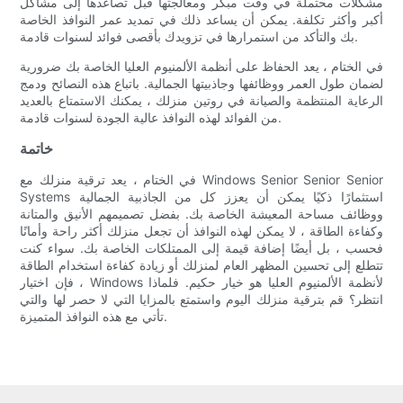
مشكلات محتملة في وقت مبكر ومعالجتها قبل تصاعدها إلى مشاكل
أكبر وأكثر تكلفة. يمكن أن يساعد ذلك في تمديد عمر النوافذ الخاصة
بك والتأكد من استمرارها في تزويدك بأقصى فوائد لسنوات قادمة.
في الختام ، يعد الحفاظ على أنظمة الألمنيوم العليا الخاصة بك ضرورية
لضمان طول العمر ووظائفها وجاذبيتها الجمالية. باتباع هذه النصائح ودمج
الرعاية المنتظمة والصيانة في روتين منزلك ، يمكنك الاستمتاع بالعديد
من الفوائد لهذه النوافذ عالية الجودة لسنوات قادمة.
خاتمة
في الختام ، يعد ترقية منزلك مع Windows Senior Senior Senior
Systems استثمارًا ذكيًا يمكن أن يعزز كل من الجاذبية الجمالية
ووظائف مساحة المعيشة الخاصة بك. بفضل تصميمهم الأنيق والمتانة
وكفاءة الطاقة ، لا يمكن لهذه النوافذ أن تجعل منزلك أكثر راحة وأمانًا
فحسب ، بل أيضًا إضافة قيمة إلى الممتلكات الخاصة بك. سواء كنت
تتطلع إلى تحسين المظهر العام لمنزلك أو زيادة كفاءة استخدام الطاقة
، فإن اختيار Windows لأنظمة الألمنيوم العليا هو خيار حكيم. فلماذا
انتظر؟ قم بترقية منزلك اليوم واستمتع بالمزايا التي لا حصر لها والتي
تأتي مع هذه النوافذ المتميزة.