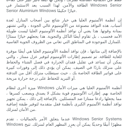
الطاقة والأمن. لهذا السبب يعد الاستثمار في Windows Senior
Senior Aluminium Windows خيارًا حكيمًا.
إن أنظمة الألمنيوم العليا هي خيار شائع بين أصحاب المنازل لعدة
أسباب. هذه النوافذ مصنوعة من الألومنيوم عالي الجودة ، والتي تشتهر
بمتانة وقوتها. هذا يعني أن نوافذ أنظمة الألومنيوم العليا ليست طويلة
الأمد فحسب ، بل تقاوم أيضًا التآكل والتجوية. هذا يجعلهم خيارًا ممتازًا
للمنازل الموجودة في المناطق التي تعاني من الظروف الجوية القاسية.
بالإضافة إلى متانتها ، فإن نوافذ أنظمة الألومنيوم العليا هي أيضًا موفرة
للغاية للطاقة. تم تصميم إطارات الألومنيوم لتوفير عزل ممتاز ، والتي
يمكن أن تساعد في تقليل فقدان الحرارة في فصل الشتاء والحفاظ
على منزلك باردًا في الصيف. يمكن أن يؤدي ذلك إلى وفورات كبيرة
على فواتير الطاقة الخاصة بك ، حيث سيتطلب منزلك أقل من التدفئة
أو التبريد للحفاظ على درجة حرارة مريحة.
ميزة أخرى لنظام Windows أنظمة الألمنيوم العليا هي ميزات الأمان
الخاصة بهم. إطارات الألومنيوم قوية بشكل لا يصدق ويصعب كسرها ،
مما يجعلها رادعا ممتازا ضد المتسللين. بالإضافة إلى ذلك ، يمكن تجهيز
نوافذ أنظمة الألمنيوم الكبرى بأنظمة قفل متقدمة لتوفير طبقة إضافية
من الأمان لمنزلك.
عندما يتعلق الأمر بالجماليات ، تقدم Windows Senior Systems
Windows مظهرًا أنيقًا وحديثًا يمكن أن يعزز المظهر العام لمنزلك. تتيح