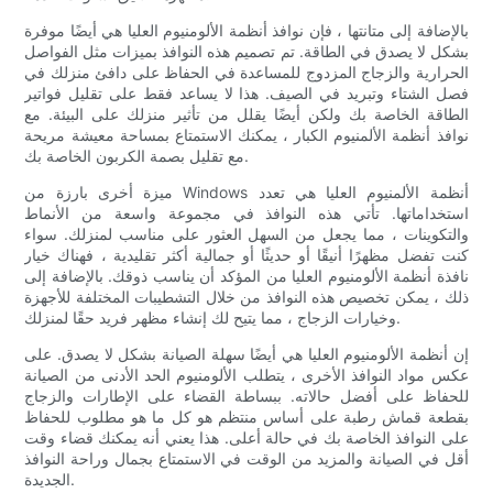
بالإضافة إلى متانتها ، فإن نوافذ أنظمة الألومنيوم العليا هي أيضًا موفرة
بشكل لا يصدق في الطاقة. تم تصميم هذه النوافذ بميزات مثل الفواصل
الحرارية والزجاج المزدوج للمساعدة في الحفاظ على دافئ منزلك في
فصل الشتاء وتبريد في الصيف. هذا لا يساعد فقط على تقليل فواتير
الطاقة الخاصة بك ولكن أيضًا يقلل من تأثير منزلك على البيئة. مع
نوافذ أنظمة الألمنيوم الكبار ، يمكنك الاستمتاع بمساحة معيشة مريحة
مع تقليل بصمة الكربون الخاصة بك.
ميزة أخرى بارزة من Windows أنظمة الألمنيوم العليا هي تعدد
استخداماتها. تأتي هذه النوافذ في مجموعة واسعة من الأنماط
والتكوينات ، مما يجعل من السهل العثور على مناسب لمنزلك. سواء
كنت تفضل مظهرًا أنيقًا أو حديثًا أو جمالية أكثر تقليدية ، فهناك خيار
نافذة أنظمة الألومنيوم العليا من المؤكد أن يناسب ذوقك. بالإضافة إلى
ذلك ، يمكن تخصيص هذه النوافذ من خلال التشطيبات المختلفة للأجهزة
وخيارات الزجاج ، مما يتيح لك إنشاء مظهر فريد حقًا لمنزلك.
إن أنظمة الألومنيوم العليا هي أيضًا سهلة الصيانة بشكل لا يصدق. على
عكس مواد النوافذ الأخرى ، يتطلب الألومنيوم الحد الأدنى من الصيانة
للحفاظ على أفضل حالاته. ببساطة القضاء على الإطارات والزجاج
بقطعة قماش رطبة على أساس منتظم هو كل ما هو مطلوب للحفاظ
على النوافذ الخاصة بك في حالة أعلى. هذا يعني أنه يمكنك قضاء وقت
أقل في الصيانة والمزيد من الوقت في الاستمتاع بجمال وراحة النوافذ
الجديدة.