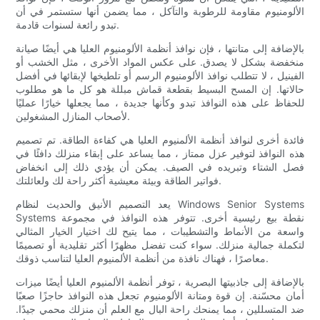
الألومنيوم مقاومة للرطوبة والتآكل ، مما يضمن أنها ستستمر في أن
تبدو رائعة لسنوات قادمة.
بالإضافة إلى متانتها ، فإن نوافذ أنظمة الألومنيوم العليا هي أيضًا صيانة
منخفضة بشكل لا يصدق. على عكس المواد الأخرى ، مثل الخشب أو
الفينيل ، لا تتطلب نوافذ الألومنيوم الرسم أو تلطيخها لإبقائها في أفضل
حالاتها. إن المسح البسيط بقطعة قماش مبللة هو كل ما هو مطلوب
للحفاظ على هذه النوافذ تبدو وكأنها جديدة ، مما يجعلها خيارًا عمليًا
لأصحاب المنازل المشغولين.
فائدة أخرى لنوافذ أنظمة الألمنيوم العليا هي كفاءة الطاقة. تم تصميم
هذه النوافذ لتوفير عزل ممتاز ، مما يساعد على إبقاء منزلك دافئًا في
فصل الشتاء وتبريده في الصيف. يمكن أن يؤدي ذلك إلى انخفاض
فواتير الطاقة وبيئة معيشية أكثر راحة لك ولعائلتك.
يعد التصميم الأنيق والحديث لنظام Windows Senior Systems
Systems نقطة بيع رئيسية أخرى. تتوفر هذه النوافذ في مجموعة
واسعة من الأنماط والتشطيبات ، مما يتيح لك اختيار الخيار المثالي
لتكملة جمالية منزلك. سواء كنت تفضل مظهرًا أكثر تقليدية أو تصميمًا
معاصرًا ، فهناك نافذة من أنظمة الألمنيوم العليا لتناسب ذوقك.
بالإضافة إلى جاذبيتها البصرية ، توفر أنظمة الألمنيوم العليا أيضًا ميزات
أمان محسّنة. إن قوة ومتانة الألومنيوم تجعل هذه النوافذ حاجزًا صعبًا
ضد المتسللين ، مما يمنحك راحة البال مع العلم أن منزلك محمي جيدًا.