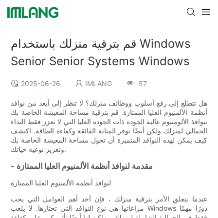
قم بترقية منزلك باستخدام Windows
Senior Senior Systems Windows
2025-06-26
IMLANG
57
هل تتطلع إلى رفع أسلوب ووظائف منزلك؟ لا تنظر إلى أبعد من نوافذ
أنظمة الألمنيوم العليا الممتازة. قم بترقية مساحة المعيشة الخاصة بك
بنوافذ الألومنيوم عالية الجودة ذات الجودة العليا التي لا تعزز فقط النداء
الجمالي لمنزلك ولكن أيضًا توفر المتانة الفائقة وكفاءة الطاقة. اكتشف
كيف يمكن لهذه النوافذ المتميزة أن تحول مساحة المعيشة الخاصة بك
وتعزيز نوعية حياتك.
- مقدمة لنوافذ أنظمة الألمنيوم العليا الممتازة
لنوافذ أنظمة الألمنيوم العليا الممتازة
عندما يتعلق الأمر بترقية منزلك ، فإن أحد أهم العوامل التي يجب
مراعاتها هي نوع النوافذ التي تختارها. لا يلعب Windows دورًا مهمًا
فقط في الجمالية الشاملة لمنزلك ، ولكن لها أيضًا تأثير كبير على كفاءة