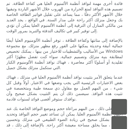
فائدة أخرى مهمة لنوافذ أنظمة الألمنيوم العليا هي كفاءة الطاقة. تم
تصميم هذه النوافذ لمنع الحرارة من الهروب خلال الأشهر الباردة وتبقيها
خلال الأشهر الأكثر دفئًا ، مما يساعد على تقليل فواتير الطاقة الخاصة
بك وجعل منزلك أكثر راحة على مدار السنة. في الواقع ، يجد العديد
من مالكي المنازل أن الترقية إلى أنظمة الألمنيوم العليا يمكن أن تؤدي
إلى توفير كبير في تكاليف التدفئة والتبريد بمرور الوقت.
بالإضافة إلى متانتها وكفاءة الطاقة ، توفر أنظمة الألومنيوم العليا أيضًا
جمالية أنيقة وحديثة يمكنها على الفور رفع مظهر منزلك. مع مجموعة
من الأساليب والتشطيبات للاختيار من بينها ، يمكنك تخصيص Windows
لمطابقة بنية منزلك وتصميم جمالية. سواء كنت تفضل مظهرًا أكثر
تقليدية أو أسلوبًا أكثر معاصرة ، فهناك نوافذ أنظمة الألومنيوم الكبار
التي ستكمل منزلك بشكل جميل.
عندما يتعلق الأمر بتثبيت نوافذ أنظمة الألمنيوم العليا في منزلك ، فهناك
بعض الاعتبارات الرئيسية التي يجب وضعها في الاعتبار. أولاً وقبل كل
شيء ، من المهم العمل مع مقاول ذي سمعة طيبة ومتخصصة في
تثبيت هذه النوافذ. سيضمن ذلك أن يتم التثبيت بشكل صحيح وأن
نوافذك ستوفر أقصى فوائد لسنوات قادمة.
علاوة على ذلك ، من المهم مراعاة حجم وموضع النوافذ الخاصة بك عند
اختيار أنظمة الألمنيوم العليا. يمكن أن تساعد تغيير حجم النوافذ وتحديد
وضعك بشكل صحيح في زيادة الضوء الطبيعي في منزلك وتحسين
التهوية ، مما يخلق مساحة معيشة أكثر راحة. بالإضافة إلى ذلك ، قد