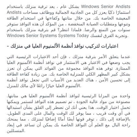
بشكل عام ، يعد ترقية منزلك باستخدام Windows Senior Andists
Andists استثمارًا ذكيًا يعزز كل من الجاذبية الجمالية ووظائف مساحات
المعيشة الخاصة بك. من خلال متانتها وكفاءتها في استخدام الطاقة
وتنوعها ومتطلبات الصيانة المنخفضة ، من المؤكد أن هذه النوافذ ستوفر
سنوات من التمتع والرضا. فلماذا انتظر؟ قم بترقية منزلك باستخدام
Windows Senior Systems Systems Today وتجربة الفرق لنفسك.
- اعتبارات لتركيب نوافذ أنظمة الألمنيوم العليا في منزلك
عندما يتعلق الأمر بترقية منزلك ، فإن أحد الاعتبارات الرئيسية التي
يجب وضعها في الاعتبار هي الاستثمار في نوافذ أنظمة الألمنيوم العليا
الممتازة. توفر هذه النوافذ مجموعة من الفوائد التي يمكن أن تعزز
بشكل كبير المظهر الكلي للمنزلية الخاصة بك. من زيادة كفاءة الطاقة
إلى تحسين الأمن ، هناك العديد من الأسباب التي تجعل نوافذ أنظمة
الألمنيوم العليا خيارًا رائعًا لأي مالك للمنزل.
واحدة من المزايا الرئيسية لنوافذ أنظمة الألمنيوم العليا هي متانتها.
مصنوعة من مواد عالية الجودة ، تم تصميم هذه النوافذ لتستمر ويمكنها
تحمل اختبار الوقت. هذا يعني أنك لن تضطر إلى القلق بشأن استبدالها
في أي وقت قريب ، مما يوفر لك الوقت والمال على المدى الطويل.
بالإضافة إلى ذلك ، توفر قوتها أيضًا أمانًا إضافيًا لمنزلك ، مما يمنحك
راحة البال مع العلم أن النوافذ الخاصة بك يمكن أن تساعد في إبعاد
المتسللين.