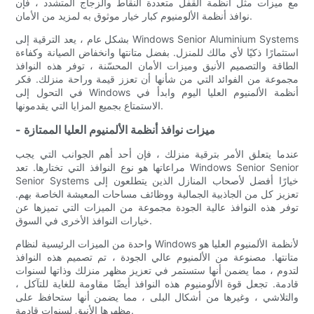
مع ميزات مثل أنظمة القفل متعددة النقاط والزجاج المتشدد ، فإن
نوافذ أنظمة الألومنيوم كبار خيار موثوق به لمزيد من الأمان.
بشكل عام ، يعد الترقية إلى Windows Senior Aluminium Systems
استثمارًا ذكيًا لأي مالك للمنزل. بفضل متانتها وانخفاض الصيانة وكفاءة
الطاقة والتصميم الأنيق وميزات الأمان المحسّنة ، توفر هذه النوافذ
مجموعة من الفوائد التي من شأنها أن تعزز قيمة وراحة منزلك. فكر
في التحول إلى Windows أنظمة الألمنيوم العليا اليوم وابدأ في
الاستمتاع بجميع المزايا التي يقدمونها.
- ميزات نوافذ أنظمة الألمنيوم العليا الممتازة
عندما يتعلق الأمر بترقية منزلك ، فإن أحد أهم الجوانب التي يجب
مراعاتها هو نوع النوافذ التي تختارها. تعد Windows Senior Senior
Senior Systems خيارًا أفضل لأصحاب المنازل الذين يتطلعون إلى
تعزيز كل من الجاذبية الجمالية ووظائف مساحات المعيشة الخاصة بهم.
توفر هذه النوافذ عالية الجودة مجموعة من الميزات التي تميزها عن
خيارات النوافذ الأخرى في السوق.
واحدة من الميزات الرئيسية لنظام Windows لأنظمة الألمنيوم العليا هو
متانتها. مصنوعة من الألمنيوم عالي الجودة ، تم تصميم هذه النوافذ
لتدوم ، مما يضمن أنها ستستمر في تعزيز مظهر منزلك وذاتها لسنوات
قادمة. تجعل قوة الألومنيوم هذه النوافذ أيضًا مقاومة للغاية للتآكل ،
والتلاشي ، وغيرها من أشكال البلى ، مما يضمن أنها ستحافظ على
مظهرها الأنيق لسنوات قادمة.