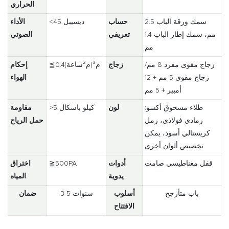
الحراري
سمك ورقة الباب 2.5
حساب
<45 ديسيبل
الأداء
مم، سمك إطار الباب 1.4
تعريفي
الصوتي
مم
زجاج مقوى مفرد 8 مم/
زجاج
≦0.4م³(م²ساعة)
إحكام
زجاج مقوى 5 مم + 12
الهواء
أمبير + 5 مم
طلاء مسحوق أكسو:
لون
>5 كيلو باسكال
مقاومة
رمادي فولاذي، رمل
حمل الرياح
كريستالي أسود، يمكن
تخصيص ألوان أخرى
قفل مغناطيسي صامت
أدوات
≧500PA
اختراق
يدوية
المياه
باب متأرجح
أسلوب
3-5 سنوات
ضمان
الافتتاح