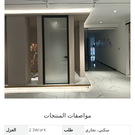
مواصفات المنتجات
سكني، تجاري
طلب
2.3W/㎡K
العزل