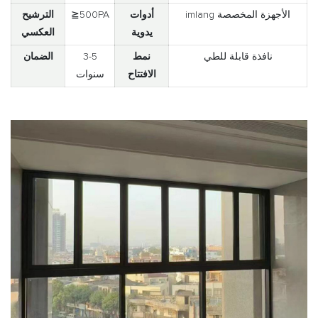
imlang الأجهزة المخصصة
أدوات
≧500PA
الترشيح
يدوية
العكسي
نافذة قابلة للطي
نمط
3-5
الضمان
الافتتاح
سنوات