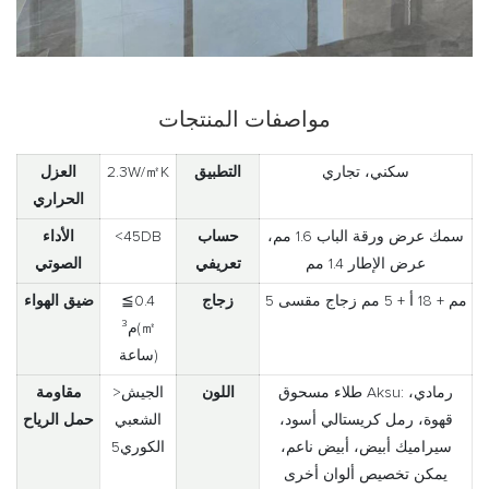
مواصفات المنتجات
سكني، تجاري
التطبيق
2.3W/㎡K
العزل
الحراري
سمك عرض ورقة الباب 1.6 مم،
حساب
<45DB
الأداء
عرض الإطار 1.4 مم
تعريفي
الصوتي
5 مم + 18 أ + 5 مم زجاج مقسى
زجاج
≦0.4
ضيق الهواء
م³(㎡
ساعة)
طلاء مسحوق Aksu: رمادي،
اللون
>الجيش
مقاومة
قهوة، رمل كريستالي أسود،
الشعبي
حمل الرياح
سيراميك أبيض، أبيض ناعم،
الكوري5
يمكن تخصيص ألوان أخرى