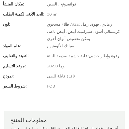
قوانغدونغ ، الصين
مكان المنشأ:
30 ㎡
الحد الأدنى لكمية الطلب:
طلاء مسحوق Aksu: رمادي، قهوة، رمل
لون:
كريستالي أسود، سيراميك أبيض، أبيض ناعم،
يمكن تخصيص ألوان أخرى
سبائك الألومنيوم
علم المواد:
رغوة وإطار خشبي/علبة خشبية صديقة للبيئة
التعبئة والتغليف:
20-50 يوما
موعد التسليم:
نافذة قابلة للطي
نموذج:
FOB
شروط السعر:
معلومات المنتج
أصبح استخدام النوافذ القابلة للطي شائعًا بشكل متزايد في تصميم