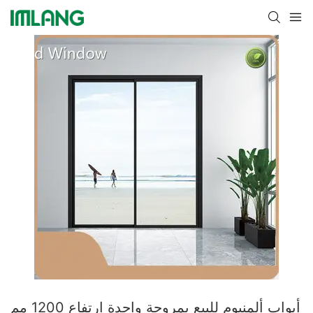
أبواب ألمنيوم للبيع بمروحة واحدة ارتفاع 1200 مم