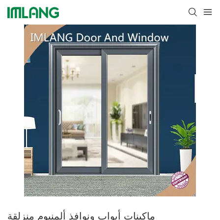
ماكينات أبواب ونوافذ ألمنيوم منزلقة