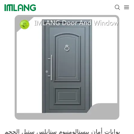
بوابات أمان بيستالومنيوم ستانلس ستيل الحجم