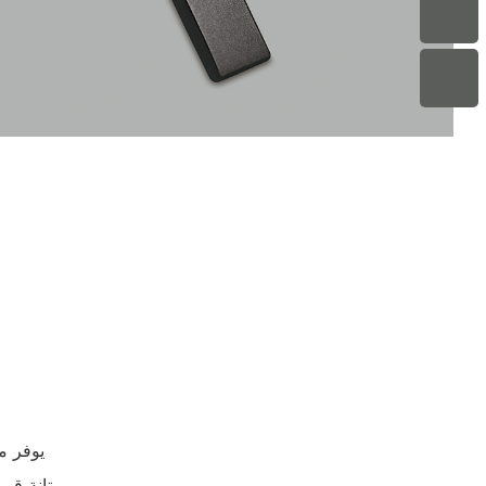
- يوفر 
- متانة ق