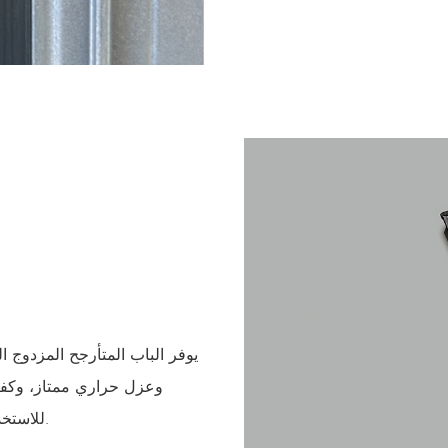
يوفر الباب المتأرجح المزدوج 
وعزل حراري ممتاز، وكفا
للاستخدام المريح وتصميم ضوئي ضيق الجوانب لتوفير مجال رؤية أوسع.