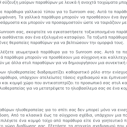
 σύζευξη μαύρων παραθύρων με λευκά ή ανοιχτά τοιχώματα μπορε
ετε παράθυρα γαλλικού τύπου για το Sunroom σας. Αυτά τα παρά
 εμφάνιση. Τα γαλλικά παράθυρα μπορούν να προσθέσουν ένα άγγι
οσάρμοστα και μπορούν να προσαρμοστούν ώστε να ταιριάζουν με τ
Sunroom σας, σκεφτείτε να εγκαταστήσετε τοξικοποιημένα παρ
α αισθάνεται σαν ένα εξελιγμένο καταφύγιο. Τα τοξωτά παράθυρα
νες θεραπείες παραθύρων για να βελτιώσουν την ομορφιά τους.
πιλέξετε γεωμετρικά παράθυρα για το Sunroom σας. Αυτά τα 
κά παράθυρα μπορούν να προσθέσουν μια σύγχρονη και καλλιτεχνι
ν με άλλα στυλ παραθύρων για να δημιουργήσουν μια συνεκτική 
 ηλιοθεραπείας διαδραματίζει καθοριστικό ρόλο στην ενίσχυσ
αράθυρα, υπάρχουν ατελείωτες τάσεις σχεδιασμού και έμπνευση 
 και κομψό χώρο που αντικατοπτρίζει το προσωπικό σας στυλ και
ιοθεραπείας για να μετατρέψετε το ηλιοβασίλεμα σας σε ένα κο
ύρων ηλιοθεραπείας για το σπίτι σας δεν μπορεί μόνο να ενισχύ
δοση. Από τα κλασικά έως τα σύγχρονα σχέδια, υπάρχουν μια πο
ε επιλέγετε ένα κομψό τοίχο από παράθυρα είτε ένα γοητευτικό
ο χώρο διαβίωσης σας. Εξετάστε τα στοιχεία σχεδιασμού που 