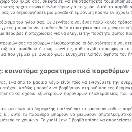
ώρο του ηλίου σας, σκεφτείτε να εγκαταστήσετε τοξικοποιημέ
έτοντας αρχιτεκτονικό ενδιαφέρον για το χώρο. Αυτά τα παράθυρ
 σας να δημιουργήσετε μια μοναδική εμφάνιση που θα ενισχύσει τ
διασμό του ηλίου σας. Οι φεγγίτες είναι ένας πολύ καλός τρόπος
εγγίτες μπορούν να τοποθετηθούν στρατηγικά για να μεγιστοποιή
με περσίδες ή αποχρώσεις για να ελέγξει την ποσότητα φωτός που
τερικών σας παραθύρων ηλιοθεραπείας, οι δυνατότητες είναι ατε
 τοξωτά παράθυρα ή τους φεγγίτες, κάθε σχέδιο προσφέρει τα
εμα που γεμίζει με φυσικό φως. Συνεχίστε λοιπόν, αφήστε τον ή
ς: καινοτόμα χαρακτηριστικά παραθύρων
ι σας, ένα από τα βασικά λόγια είναι πώς να ενισχύσετε την εν
ου στόχου, καθώς μπορούν να βοηθήσουν στη ρύθμιση της θερμοκ
κπληκτικά σχέδια εξωτερικών παραθύρων ηλιοθεραπείας που ό
 πάτωμα είναι μια δημοφιλής επιλογή για τα sunrooms καθώς π
ς E), αυτά τα παράθυρα μπορούν να μειώσουν αποτελεσματικά 
ρμότερο το χειμώνα. Το γυαλί Low-E βοηθά επίσης να αποκλείσετε