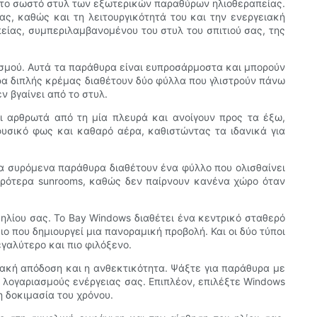
τε το σωστό στυλ των εξωτερικών παραθύρων ηλιοθεραπείας.
ς, καθώς και τη λειτουργικότητά του και την ενεργειακή
ίας, συμπεριλαμβανομένου του στυλ του σπιτιού σας, της
σμού. Αυτά τα παράθυρα είναι ευπροσάρμοστα και μπορούν
υρα διπλής κρέμας διαθέτουν δύο φύλλα που γλιστρούν πάνω
ν βγαίνει από το στυλ.
ι αρθρωτά από τη μία πλευρά και ανοίγουν προς τα έξω,
φυσικό φως και καθαρό αέρα, καθιστώντας τα ιδανικά για
Τα συρόμενα παράθυρα διαθέτουν ένα φύλλο που ολισθαίνει
ικρότερα sunrooms, καθώς δεν παίρνουν κανένα χώρο όταν
ηλίου σας. Το Bay Windows διαθέτει ένα κεντρικό σταθερό
που δημιουργεί μια πανοραμική προβολή. Και οι δύο τύποι
γαλύτερο και πιο φιλόξενο.
ακή απόδοση και η ανθεκτικότητα. Ψάξτε για παράθυρα με
ς λογαριασμούς ενέργειας σας. Επιπλέον, επιλέξτε Windows
η δοκιμασία του χρόνου.