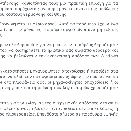
ντήρησης, καθιστώντας τους μια πρακτική επιλογή για τα
ιάμεσα, παρέχοντας ανώτερη μόνωση έναντι της απώλειας
του κόστους θέρμανσης και ψύξης.
θύρων γεμάτα με αέριο αργού. Αυτά τα παράθυρα έχουν ένα
τίωση της μόνωσης. Το αέριο αργού είναι ένα μη τοξικό,
.
ύρων ηλιοθεραπείας για να μειώσουν το κέρδος θερμότητας
τας να διατηρήσετε το ηλιοτικό σας δωμάτιο δροσερό και
σης να βελτιώσουν την ενεργειακή απόδοση των Windows
 εγκαταστήσετε μηχανοκίνητες αποχρώσεις ή περσίδες στα
αι να κλείσουν σε συγκεκριμένες ώρες της ημέρας για να
ι στο ηλιοφάνεια σας, οι μηχανοκίνητες αποχρώσεις ή οι
η ενέργειας και τη μείωση των λογαριασμών χρησιμότητας
τη για την ενίσχυση της ενεργειακής απόδοσης στο σπίτι
ε αέριο αργόν, ηλιακές αντανακλαστικές επικαλύψεις ή
χώρο ηλιοθεραπείας. Επενδύστε σήμερα σε παράθυρα υψηλής