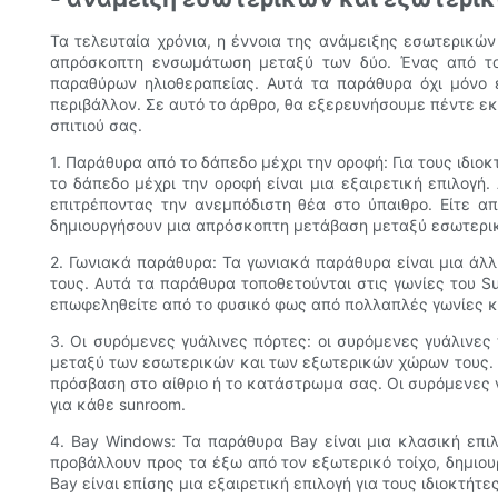
Τα τελευταία χρόνια, η έννοια της ανάμειξης εσωτερικών
απρόσκοπτη ενσωμάτωση μεταξύ των δύο. Ένας από του
παραθύρων ηλιοθεραπείας. Αυτά τα παράθυρα όχι μόνο ε
περιβάλλον. Σε αυτό το άρθρο, θα εξερευνήσουμε πέντε ε
σπιτιού σας.
1. Παράθυρα από το δάπεδο μέχρι την οροφή: Για τους ιδι
το δάπεδο μέχρι την οροφή είναι μια εξαιρετική επιλογή
επιτρέποντας την ανεμπόδιστη θέα στο ύπαιθρο. Είτε α
δημιουργήσουν μια απρόσκοπτη μετάβαση μεταξύ εσωτερι
2. Γωνιακά παράθυρα: Τα γωνιακά παράθυρα είναι μια άλ
τους. Αυτά τα παράθυρα τοποθετούνται στις γωνίες του 
επωφεληθείτε από το φυσικό φως από πολλαπλές γωνίες κ
3. Οι συρόμενες γυάλινες πόρτες: οι συρόμενες γυάλινες
μεταξύ των εσωτερικών και των εξωτερικών χώρων τους. Α
πρόσβαση στο αίθριο ή το κατάστρωμα σας. Οι συρόμενες 
για κάθε sunroom.
4. Bay Windows: Τα παράθυρα Bay είναι μια κλασική επι
προβάλλουν προς τα έξω από τον εξωτερικό τοίχο, δημιο
Bay είναι επίσης μια εξαιρετική επιλογή για τους ιδιοκτή