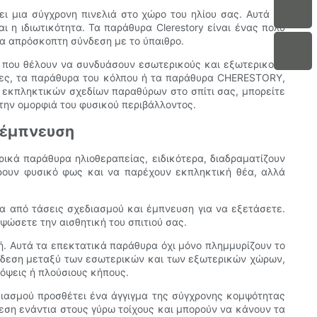
ει μια σύγχρονη πινελιά στο χώρο του ηλίου σας. Αυτά τα
 η ιδιωτικότητα. Τα παράθυρα Clerestory είναι ένας πολύ
ια απρόσκοπτη σύνδεση με το ύπαιθρο.
ού που θέλουν να συνδυάσουν εσωτερικούς και εξωτερικούς
ρτες, τα παράθυρα του κόλπου ή τα παράθυρα CHERESTORY,
 εκπληκτικών σχεδίων παραθύρων στο σπίτι σας, μπορείτε
ην ομορφιά του φυσικού περιβάλλοντος.
ι έμπνευση
ικά παράθυρα ηλιοθεραπείας, ειδικότερα, διαδραματίζουν
ρουν φυσικό φως και να παρέχουν εκπληκτική θέα, αλλά
ία από τάσεις σχεδιασμού και έμπνευση για να εξετάσετε.
ψώσετε την αισθητική του σπιτιού σας.
. Αυτά τα επεκτατικά παράθυρα όχι μόνο πλημμυρίζουν το
ύνδεση μεταξύ των εσωτερικών και των εξωτερικών χώρων,
πόψεις ή πλούσιους κήπους.
διασμού προσθέτει ένα άγγιγμα της σύγχρονης κομψότητας
θεση ενάντια στους γύρω τοίχους και μπορούν να κάνουν τα