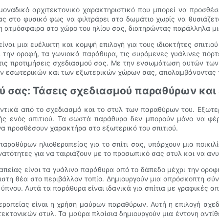
α μοναδικό αρχιτεκτονικό χαρακτηριστικό που μπορεί να προσθέσ
ς στο φυσικό φως να φιλτράρει στο δωμάτιο χωρίς να θυσιάζεται
ρη ατμόσφαιρα στο χώρο του ηλίου σας, διατηρώντας παράλληλα μ
ναι μια ευέλικτη και κομψή επιλογή για τους ιδιοκτήτες σπιτι
ι την οροφή, τα γωνιακά παράθυρα, τις συρόμενες γυάλινες πό
 στις προτιμήσεις σχεδιασμού σας. Με την ενσωμάτωση αυτών των
ν εσωτερικών και των εξωτερικών χώρων σας, απολαμβάνοντας τ
ού σας: Τάσεις σχεδιασμού παραθύρων κα
αντικά από το σχεδιασμό και το στυλ των παραθύρων του. Εξωτερ
κής ενός σπιτιού. Τα σωστά παράθυρα δεν μπορούν μόνο να φέ
να προσθέσουν χαρακτήρα στο εξωτερικό του σπιτιού.
παραθύρων ηλιοθεραπείας για το σπίτι σας, υπάρχουν μια ποικιλ
ατότητες για να ταιριάζουν με το προσωπικό σας στυλ και να ανυ
πείας είναι τα γυάλινα παράθυρα από το δάπεδο μέχρι την οροφή
ιστη θέα στο περιβάλλον τοπίο. Δημιουργούν μια απρόσκοπτη σ
ύπνου. Αυτά τα παράθυρα είναι ιδανικά για σπίτια με γραφικές α
ραπείας είναι η χρήση μαύρων παραθύρων. Αυτή η επιλογή σχε
τεκτονικών στυλ. Τα μαύρα πλαίσια δημιουργούν μια έντονη αντί