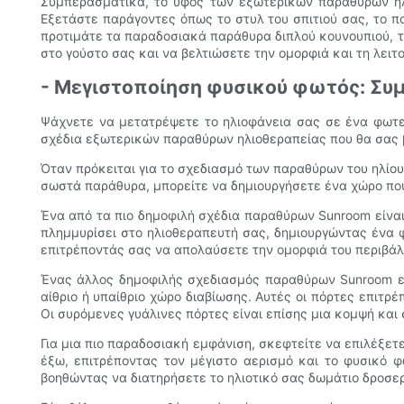
Συμπερασματικά, το ύφος των εξωτερικών παραθύρων ηλι
Εξετάστε παράγοντες όπως το στυλ του σπιτιού σας, το π
προτιμάτε τα παραδοσιακά παράθυρα διπλού κουνουπιού, τ
στο γούστο σας και να βελτιώσετε την ομορφιά και τη λειτ
- Μεγιστοποίηση φυσικού φωτός: Συ
Ψάχνετε να μετατρέψετε το ηλιοφάνεια σας σε ένα φωτει
σχέδια εξωτερικών παραθύρων ηλιοθεραπείας που θα σας β
Όταν πρόκειται για το σχεδιασμό των παραθύρων του ηλίου
σωστά παράθυρα, μπορείτε να δημιουργήσετε ένα χώρο που 
Ένα από τα πιο δημοφιλή σχέδια παραθύρων Sunroom είναι
πλημμυρίσει στο ηλιοθεραπευτή σας, δημιουργώντας ένα 
επιτρέποντάς σας να απολαύσετε την ομορφιά του περιβάλ
Ένας άλλος δημοφιλής σχεδιασμός παραθύρων Sunroom είν
αίθριο ή υπαίθριο χώρο διαβίωσης. Αυτές οι πόρτες επιτ
Οι συρόμενες γυάλινες πόρτες είναι επίσης μια κομψή και
Για μια πιο παραδοσιακή εμφάνιση, σκεφτείτε να επιλέξετ
έξω, επιτρέποντας τον μέγιστο αερισμό και το φυσικό φ
βοηθώντας να διατηρήσετε το ηλιοτικό σας δωμάτιο δροσερ