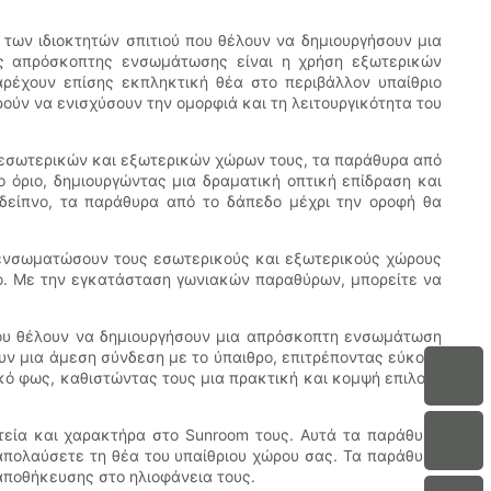
 των ιδιοκτητών σπιτιού που θέλουν να δημιουργήσουν μια
ης απρόσκοπτης ενσωμάτωσης είναι η χρήση εξωτερικών
αρέχουν επίσης εκπληκτική θέα στο περιβάλλον υπαίθριο
ύν να ενισχύσουν την ομορφιά και τη λειτουργικότητα του
ξύ εσωτερικών και εξωτερικών χώρων τους, τα παράθυρα από
ο όριο, δημιουργώντας μια δραματική οπτική επίδραση και
 δείπνο, τα παράθυρα από το δάπεδο μέχρι την οροφή θα
α ενσωματώσουν τους εσωτερικούς και εξωτερικούς χώρους
ίο. Με την εγκατάσταση γωνιακών παραθύρων, μπορείτε να
ύ που θέλουν να δημιουργήσουν μια απρόσκοπτη ενσωμάτωση
υν μια άμεση σύνδεση με το ύπαιθρο, επιτρέποντας εύκολη
κό φως, καθιστώντας τους μια πρακτική και κομψή επιλογή
ητεία και χαρακτήρα στο Sunroom τους. Αυτά τα παράθυρα
απολαύσετε τη θέα του υπαίθριου χώρου σας. Τα παράθυρα
 αποθήκευσης στο ηλιοφάνεια τους.