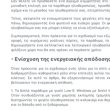
Εάν θέλετε να προσθέσετε ένα άγγιγμα κομψότητας στο χ
μοναδική επιλογή για τα παράθυρα ηλιοθεραπείας, προσθ
σχήμα και το μέγεθος του ηλιοθεραπεού σας, επιτρέποντάς
Τέλος, σκεφτείτε να ενσωματώσετε τους φεγγίτες στο σχε
πάνω, δημιουργώντας ένα φωτεινό και ευάερο χώρο. Οι φ
ηλιοβασίλεμα σας και μπορεί επίσης να είναι εξοπλισμένη 
Συμπερασματικά, όταν πρόκειται για το σχεδιασμό των εξω
οροφή, τις συρόμενες γυάλινες πόρτες, τα παράθυρα, τα
δημιουργήσετε ένα εκπληκτικό και λειτουργικό ηλιοβασίλ
φιλόξενο χώρο που θα σας αρέσει να περάσετε χρόνο.
- Ενίσχυση της ενεργειακής απόδοση
Όταν πρόκειται για το σχεδιασμό ενός ηλίου για το σπίτ
διαδραματίζουν καθοριστικό ρόλο στην επίτευξη αυτού τ
κόστους. Σε αυτό το άρθρο, θα εξερευνήσουμε πέντε ε
βελτιώσουν την ενεργειακή απόδοση.
1. Τα διπλά παράθυρα με γυαλί Low-E: Windows με διπλό
Όταν συνδυάζονται με γυαλί χαμηλής εκπομπής (χαμηλή
διατηρώντας το ψυγείο ηλιοθεραπείας το καλοκαίρι και θε
και το δάπεδο από το ξεθώριασμα.