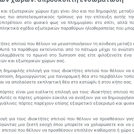
 και εξωτερικών χώρων έχει γίνει όλο και πιο δημοφιλής μεταξύ
ς πιο αποτελεσματικούς τρόπους για την επίτευξη αυτής τ
πιτρέπουν στο φυσικό φως να πλημμυρίσει στο σπίτι, αλλά π
κπληκτικά σχέδια εξωτερικών παραθύρων ηλιοθεραπείας που μπορο
οκτήτες σπιτιού που θέλουν να μεγιστοποιήσουν τη σύνδεση μετα
. Αυτά τα παράθυρα εκτείνονται από το πάτωμα μέχρι το ανώτατ
πολαμβάνετε το πρωινό στο Sunroom σας είτε φιλοξενείτε ένα
κών και εξωτερικών χώρων σας.
λη δημοφιλής επιλογή για τους ιδιοκτήτες σπιτιού που θέλουν ν
Sunroom, δημιουργώντας μια πανοραμική θέα στο περιβάλλον τοπ
αι να απολαύσετε εκπληκτική θέα στο κατώφλι ή στον κήπο σας.
 πόρτες είναι μια ευέλικτη επιλογή για τους ιδιοκτήτες σπιτιο
υτές οι πόρτες μπορούν εύκολα να ανοίξουν για να δημιουργήσο
γυάλινες πόρτες παρέχουν επίσης εξαιρετικό εξαερισμό και φυσι
λογή για τους ιδιοκτήτες σπιτιού που θέλουν να προσθέσουν γο
υργώντας μια ζεστή εσοχή όπου μπορείτε να χαλαρώσετε και να 
τες σπιτιού που θέλουν να προσθέσουν επιπλέον καθίσματα ή χώρο