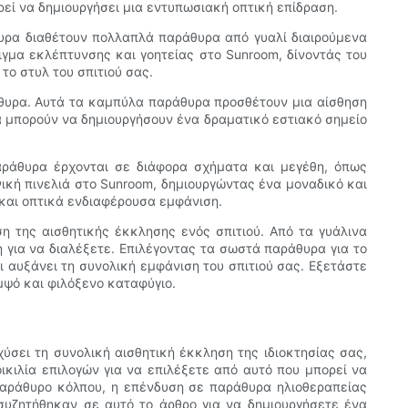
ί να δημιουργήσει μια εντυπωσιακή οπτική επίδραση.
θυρα διαθέτουν πολλαπλά παράθυρα από γυαλί διαιρούμενα
γμα εκλέπτυνσης και γοητείας στο Sunroom, δίνοντάς του
ο στυλ του σπιτιού σας.
άθυρα. Αυτά τα καμπύλα παράθυρα προσθέτουν μια αίσθηση
 μπορούν να δημιουργήσουν ένα δραματικό εστιακό σημείο
παράθυρα έρχονται σε διάφορα σχήματα και μεγέθη, όπως
κή πινελιά στο Sunroom, δημιουργώντας ένα μοναδικό και
και οπτικά ενδιαφέρουσα εμφάνιση.
η της αισθητικής έκκλησης ενός σπιτιού. Από τα γυάλινα
για να διαλέξετε. Επιλέγοντας τα σωστά παράθυρα για το
 αυξάνει τη συνολική εμφάνιση του σπιτιού σας. Εξετάστε
μψό και φιλόξενο καταφύγιο.
σει τη συνολική αισθητική έκκληση της ιδιοκτησίας σας,
ικιλία επιλογών για να επιλέξετε από αυτό που μπορεί να
 παράθυρο κόλπου, η επένδυση σε παράθυρα ηλιοθεραπείας
συζητήθηκαν σε αυτό το άρθρο για να δημιουργήσετε ένα