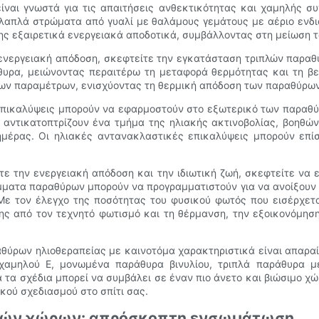
ίναι γνωστά για τις απαιτήσεις ανθεκτικότητας και χαμηλής συ
λλαπλά στρώματα από γυαλί με θαλάμους γεμάτους με αέριο ενδ
σης εξαιρετικά ενεργειακά αποδοτικά, συμβάλλοντας στη μείωση 
η ενεργειακή απόδοση, σκεφτείτε την εγκατάσταση τριπλών παρα
υρα, μειώνοντας περαιτέρω τη μεταφορά θερμότητας και τη βελ
νων παραμέτρων, ενισχύοντας τη θερμική απόδοση των παραθύρων
ές επικαλύψεις μπορούν να εφαρμοστούν στο εξωτερικό των παραθ
ς αντικατοπτρίζουν ένα τμήμα της ηλιακής ακτινοβολίας, βοηθών
ημέρας. Οι ηλιακές αντανακλαστικές επικαλύψεις μπορούν επί
ετε την ενεργειακή απόδοση και την ιδιωτική ζωή, σκεφτείτε να
μματα παραθύρων μπορούν να προγραμματιστούν για να ανοίξουν κ
Με τον έλεγχο της ποσότητας του φυσικού φωτός που εισέρχετα
ς από τον τεχνητό φωτισμό και τη θέρμανση, την εξοικονόμησ
ύρων ηλιοθεραπείας με καινοτόμα χαρακτηριστικά είναι απαραίτη
χαμηλού E, μονωμένα παράθυρα βινυλίου, τριπλά παράθυρα μ
 τα σχέδια μπορεί να συμβάλει σε έναν πιο άνετο και βιώσιμο 
κού σχεδιασμού στο σπίτι σας.
ικών χώρων: απρόσκοπτη ενσωμάτωση