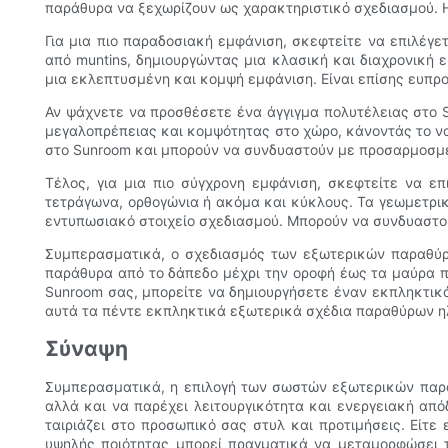
παράθυρα να ξεχωρίζουν ως χαρακτηριστικό σχεδιασμού. Η
Για μια πιο παραδοσιακή εμφάνιση, σκεφτείτε να επιλέγ
από muntins, δημιουργώντας μια κλασική και διαχρονική
μια εκλεπτυσμένη και κομψή εμφάνιση. Είναι επίσης ευπρ
Αν ψάχνετε να προσθέσετε ένα άγγιγμα πολυτέλειας στο 
μεγαλοπρέπειας και κομψότητας στο χώρο, κάνοντάς το ν
στο Sunroom και μπορούν να συνδυαστούν με προσαρμοσμέ
Τέλος, για μια πιο σύγχρονη εμφάνιση, σκεφτείτε να ε
τετράγωνα, ορθογώνια ή ακόμα και κύκλους. Τα γεωμετρι
εντυπωσιακό στοιχείο σχεδιασμού. Μπορούν να συνδυαστού
Συμπερασματικά, ο σχεδιασμός των εξωτερικών παραθύρων
παράθυρα από το δάπεδο μέχρι την οροφή έως τα μαύρα π
Sunroom σας, μπορείτε να δημιουργήσετε έναν εκπληκτικό
αυτά τα πέντε εκπληκτικά εξωτερικά σχέδια παραθύρων ηλ
Σύναψη
Συμπερασματικά, η επιλογή των σωστών εξωτερικών παραθ
αλλά και να παρέχει λειτουργικότητα και ενεργειακή από
ταιριάζει στο προσωπικό σας στυλ και προτιμήσεις. Είτ
υψηλής ποιότητας μπορεί πραγματικά να μεταμορφώσει τ