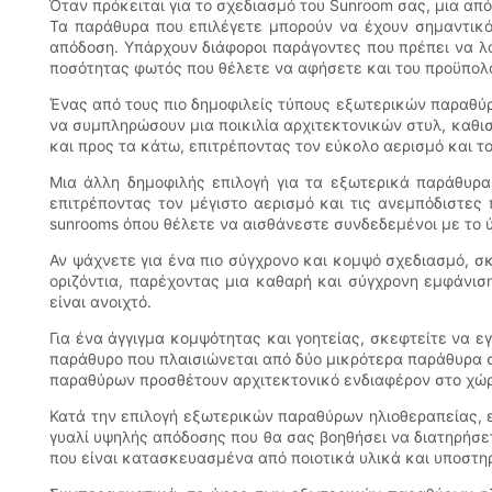
Όταν πρόκειται για το σχεδιασμό του Sunroom σας, μια απ
Τα παράθυρα που επιλέγετε μπορούν να έχουν σημαντικό 
απόδοση. Υπάρχουν διάφοροι παράγοντες που πρέπει να λ
ποσότητας φωτός που θέλετε να αφήσετε και του προϋπολ
Ένας από τους πιο δημοφιλείς τύπους εξωτερικών παραθύ
να συμπληρώσουν μια ποικιλία αρχιτεκτονικών στυλ, καθισ
και προς τα κάτω, επιτρέποντας τον εύκολο αερισμό και τ
Μια άλλη δημοφιλής επιλογή για τα εξωτερικά παράθυρα
επιτρέποντας τον μέγιστο αερισμό και τις ανεμπόδιστες
sunrooms όπου θέλετε να αισθάνεστε συνδεδεμένοι με το 
Αν ψάχνετε για ένα πιο σύγχρονο και κομψό σχεδιασμό, σ
οριζόντια, παρέχοντας μια καθαρή και σύγχρονη εμφάνισ
είναι ανοιχτό.
Για ένα άγγιγμα κομψότητας και γοητείας, σκεφτείτε να 
παράθυρο που πλαισιώνεται από δύο μικρότερα παράθυρα σ
παραθύρων προσθέτουν αρχιτεκτονικό ενδιαφέρον στο χώρο
Κατά την επιλογή εξωτερικών παραθύρων ηλιοθεραπείας, 
γυαλί υψηλής απόδοσης που θα σας βοηθήσει να διατηρήσετ
που είναι κατασκευασμένα από ποιοτικά υλικά και υποστηρί