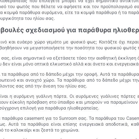
οθεραπείας που επιλέγετε μπορεί να έχει σημαντικό αντίκτυπο
οσό του φωτός που θέλετε να αφήσετε και τον προϋπολογισμό σα
α κομψά παράθυρα συρόμενα, είτε τα κομψά παράθυρα ή τα παράθ
ουργικότητα του ηλίου σας.
μβουλές σχεδιασμού για παράθυρα ηλιοθε
νό και ευάερο χώρο γεμάτο με φυσικό φως; Κοιτάξτε όχι περα
οηθήσουν να μεγιστοποιήσετε την ποσότητα του φυσικού φωτός πο
 σας, είναι σημαντικό να εξετάσετε τόσο την αισθητική έκκληση 
δεν είναι μόνο οπτικά ελκυστικό αλλά και άνετο και ενεργειακά
 τα παράθυρα από το δάπεδο μέχρι την οροφή. Αυτά τα παράθυρα ε
φωτεινό και ανοιχτό χώρο. Τα παράθυρα από το δάπεδο μέχρι τη
λοντος σας από την άνεση του ηλίου σας.
αι η συρόμενη γυάλινη πόρτα. Οι συρόμενες γυάλινες πόρτες είν
ρέπουν εύκολη πρόσβαση στο ύπαιθρο και μπορούν να παραμείνουν
 σύγχρονη επιλογή για παράθυρα ηλιοθεραπείας.
ε παράθυρα casement για το Sunroom σας. Τα παράθυρα του Casem
ως. Αυτά τα παράθυρα είναι επίσης ενεργειακά αποδοτικά, καθ
ό το καλοκαίρι και ζεστά το χειμώνα.