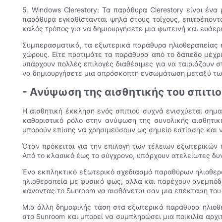
5. Windows Clerestory: Τα παράθυρα Clerestory είναι έν
παράθυρα εγκαθίστανται ψηλά στους τοίχους, επιτρέποντα
καλός τρόπος για να δημιουργήσετε μια φωτεινή και ευάε
Συμπερασματικά, τα εξωτερικά παράθυρα ηλιοθεραπείας εί
χώρους. Είτε προτιμάτε τα παράθυρα από το δάπεδο μέχρ
υπάρχουν πολλές επιλογές διαθέσιμες για να ταιριάζουν
να δημιουργήσετε μια απρόσκοπτη ενσωμάτωση μεταξύ τω
- Ανύψωση της αισθητικής του σπιτι
Η αισθητική έκκληση ενός σπιτιού συχνά ενισχύεται σημ
καθοριστικό ρόλο στην ανύψωση της συνολικής αισθητι
μπορούν επίσης να χρησιμεύσουν ως σημείο εστίασης και 
Όταν πρόκειται για την επιλογή των τέλειων εξωτερικών 
Από το κλασικό έως το σύγχρονο, υπάρχουν ατελείωτες δυν
Ένα εκπληκτικό εξωτερικό σχεδιασμό παραθύρων ηλιοθερα
ηλιοθεραπεία με φυσικό φως, αλλά και παρέχουν ανεμπόδ
κάνοντας το Sunroom να αισθάνεται σαν μια επέκταση του 
Μια άλλη δημοφιλής τάση στα εξωτερικά παράθυρα ηλιοθε
στο Sunroom και μπορεί να συμπληρώσει μια ποικιλία αρχι