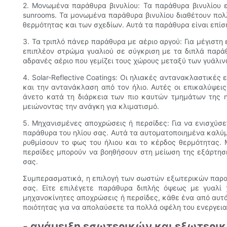
2. Μονωμένα παράθυρα βινυλίου: Τα παράθυρα βινυλίου ε
sunrooms. Τα μονωμένα παράθυρα βινυλίου διαθέτουν πο
θερμότητας και των σχεδίων. Αυτά τα παράθυρα είναι επί
3. Τα τριπλό πάνερ παράθυρα με αέριο αργού: Για μέγιστ
επιπλέον στρώμα γυαλιού σε σύγκριση με τα διπλά παράθ
αδρανές αέριο που γεμίζει τους χώρους μεταξύ των γυάλι
4. Solar-Reflective Coatings: Οι ηλιακές αντανακλαστικ
και την αντανάκλαση από τον ήλιο. Αυτές οι επικαλύψει
άνετο κατά τη διάρκεια των πιο καυτών τμημάτων της 
μειώνοντας την ανάγκη για κλιματισμό.
5. Μηχανισμένες αποχρώσεις ή περσίδες: Για να ενισχύσ
παράθυρα του ηλίου σας. Αυτά τα αυτοματοποιημένα καλύ
ρυθμίσουν το φως του ήλιου και το κέρδος θερμότητας. 
περσίδες μπορούν να βοηθήσουν στη μείωση της εξάρτηση
σας.
Συμπερασματικά, η επιλογή των σωστών εξωτερικών παραθ
σας. Είτε επιλέγετε παράθυρα διπλής όψεως με γυαλί 
μηχανοκίνητες αποχρώσεις ή περσίδες, κάθε ένα από αυτά
ποιότητας για να απολαύσετε τα πολλά οφέλη του ενεργεια
- ανάμειξη εσωτερικών και εξωτερ