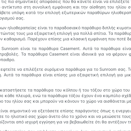
ό τις πιο σημαντικές αποφάσεις που θα κάνετε είναι να επιλέξε
αντίκτυπο στη συνολική εμφάνιση και την αίσθηση του ηλίου σα
άβετε υπόψη κατά την επιλογή εξωτερικών παραθύρων ηλιοθεραπε
ογισμού σας.
ρων ηλιοθεραπείας είναι το παραδοσιακό παράθυρο διπλής κυματι
τώντας τους μια εξαιρετική επιλογή για πολλά σπίτια. Τα παράθ
ον καθαρισμό. Παρέχουν επίσης μια κλασική εμφάνιση που ποτέ δε
 Sunroom είναι τα παράθυρα Casement. Αυτά τα παράθυρα είνα
 προβολές. Τα παράθυρα Casement είναι ιδανικά για να φέρουν 
ύπαιθρο.
κεφτείτε να επιλέξετε συρόμενα παράθυρα για το Sunroom σας. 
η. Αυτά τα παράθυρα είναι επίσης μια εξαιρετική επιλογή για μ
εγκαταστήσετε τα παράθυρα του κόλπου ή του τόξου στο χώρο του 
ε κάθε πλευρά, ενώ τα παράθυρα τόξου έχουν ένα καμπύλο σχέδιο 
 του ηλίου σας και μπορούν να κάνουν το χώρο να αισθάνεται με
είναι σημαντικό να εξετάσετε επίσης παράγοντες όπως η ενεργει
ε το ηλιοτικό σας χώρο άνετο όλο το χρόνο και να μειώσετε του
ζονται από ισχυρή εγγύηση για να βεβαιωθείτε ότι θα αντέξουν τ