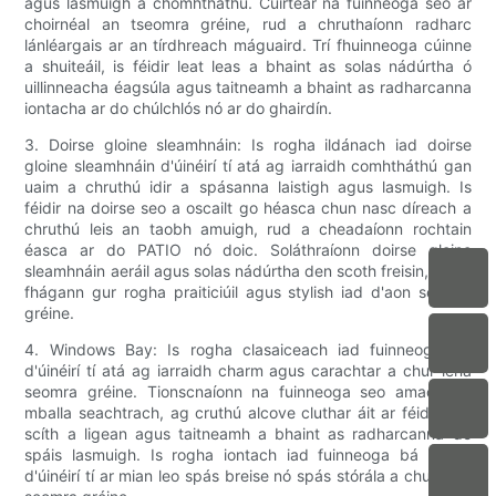
agus lasmuigh a chomhtháthú. Cuirtear na fuinneoga seo ar
choirnéal an tseomra gréine, rud a chruthaíonn radharc
lánléargais ar an tírdhreach máguaird. Trí fhuinneoga cúinne
a shuiteáil, is féidir leat leas a bhaint as solas nádúrtha ó
uillinneacha éagsúla agus taitneamh a bhaint as radharcanna
iontacha ar do chúlchlós nó ar do ghairdín.
3. Doirse gloine sleamhnáin: Is rogha ildánach iad doirse
gloine sleamhnáin d'úinéirí tí atá ag iarraidh comhtháthú gan
uaim a chruthú idir a spásanna laistigh agus lasmuigh. Is
féidir na doirse seo a oscailt go héasca chun nasc díreach a
chruthú leis an taobh amuigh, rud a cheadaíonn rochtain
éasca ar do PATIO nó doic. Soláthraíonn doirse gloine
sleamhnáin aeráil agus solas nádúrtha den scoth freisin, rud a
fhágann gur rogha praiticiúil agus stylish iad d'aon seomra
gréine.
4. Windows Bay: Is rogha clasaiceach iad fuinneoga bá
d'úinéirí tí atá ag iarraidh charm agus carachtar a chur lena
seomra gréine. Tionscnaíonn na fuinneoga seo amach ón
mballa seachtrach, ag cruthú alcove cluthar áit ar féidir leat
scíth a ligean agus taitneamh a bhaint as radharcanna do
spáis lasmuigh. Is rogha iontach iad fuinneoga bá freisin
d'úinéirí tí ar mian leo spás breise nó spás stórála a chur lena