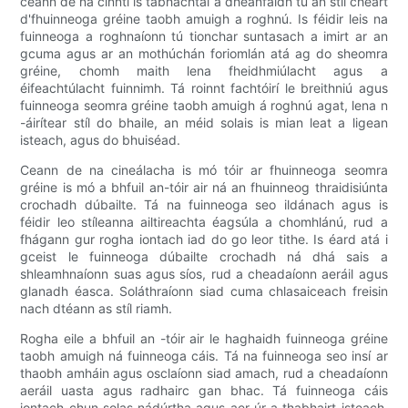
ceann de na cinntí is tábhachtaí a dhéanfaidh tú an stíl cheart
d'fhuinneoga gréine taobh amuigh a roghnú. Is féidir leis na
fuinneoga a roghnaíonn tú tionchar suntasach a imirt ar an
gcuma agus ar an mothúchán foriomlán atá ag do sheomra
gréine, chomh maith lena fheidhmiúlacht agus a
éifeachtúlacht fuinnimh. Tá roinnt fachtóirí le breithniú agus
fuinneoga seomra gréine taobh amuigh á roghnú agat, lena n
-áirítear stíl do bhaile, an méid solais is mian leat a ligean
isteach, agus do bhuiséad.
Ceann de na cineálacha is mó tóir ar fhuinneoga seomra
gréine is mó a bhfuil an-tóir air ná an fhuinneog thraidisiúnta
crochadh dúbailte. Tá na fuinneoga seo ildánach agus is
féidir leo stíleanna ailtireachta éagsúla a chomhlánú, rud a
fhágann gur rogha iontach iad do go leor tithe. Is éard atá i
gceist le fuinneoga dúbailte crochadh ná dhá sais a
shleamhnaíonn suas agus síos, rud a cheadaíonn aeráil agus
glanadh éasca. Soláthraíonn siad cuma chlasaiceach freisin
nach dtéann as stíl riamh.
Rogha eile a bhfuil an -tóir air le haghaidh fuinneoga gréine
taobh amuigh ná fuinneoga cáis. Tá na fuinneoga seo insí ar
thaobh amháin agus osclaíonn siad amach, rud a cheadaíonn
aeráil uasta agus radhairc gan bhac. Tá fuinneoga cáis
iontach chun solas nádúrtha agus aer úr a thabhairt isteach,