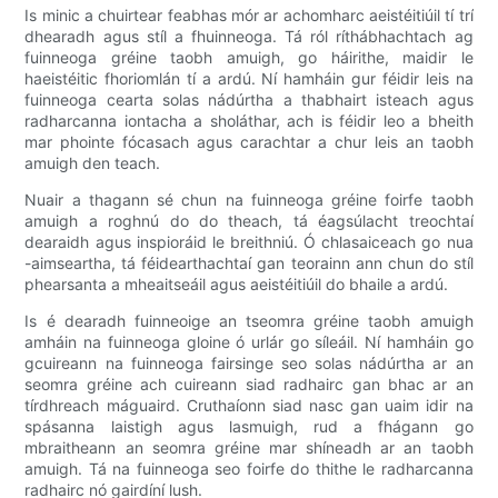
Is minic a chuirtear feabhas mór ar achomharc aeistéitiúil tí trí
dhearadh agus stíl a fhuinneoga. Tá ról ríthábhachtach ag
fuinneoga gréine taobh amuigh, go háirithe, maidir le
haeistéitic fhoriomlán tí a ardú. Ní hamháin gur féidir leis na
fuinneoga cearta solas nádúrtha a thabhairt isteach agus
radharcanna iontacha a sholáthar, ach is féidir leo a bheith
mar phointe fócasach agus carachtar a chur leis an taobh
amuigh den teach.
Nuair a thagann sé chun na fuinneoga gréine foirfe taobh
amuigh a roghnú do do theach, tá éagsúlacht treochtaí
dearaidh agus inspioráid le breithniú. Ó chlasaiceach go nua
-aimseartha, tá féidearthachtaí gan teorainn ann chun do stíl
phearsanta a mheaitseáil agus aeistéitiúil do bhaile a ardú.
Is é dearadh fuinneoige an tseomra gréine taobh amuigh
amháin na fuinneoga gloine ó urlár go síleáil. Ní hamháin go
gcuireann na fuinneoga fairsinge seo solas nádúrtha ar an
seomra gréine ach cuireann siad radhairc gan bhac ar an
tírdhreach máguaird. Cruthaíonn siad nasc gan uaim idir na
spásanna laistigh agus lasmuigh, rud a fhágann go
mbraitheann an seomra gréine mar shíneadh ar an taobh
amuigh. Tá na fuinneoga seo foirfe do thithe le radharcanna
radhairc nó gairdíní lush.