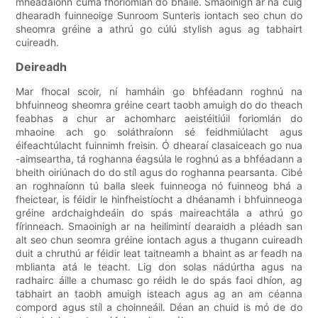
mhéadaíonn cuma fhoriomlán do bhaile. Smaoinigh ar na cúig
dhearadh fuinneoige Sunroom Sunteris iontach seo chun do
sheomra gréine a athrú go cúlú stylish agus ag tabhairt
cuireadh.
Deireadh
Mar fhocal scoir, ní hamháin go bhféadann roghnú na
bhfuinneog sheomra gréine ceart taobh amuigh do do theach
feabhas a chur ar achomharc aeistéitiúil foriomlán do
mhaoine ach go soláthraíonn sé feidhmiúlacht agus
éifeachtúlacht fuinnimh freisin. Ó dhearaí clasaiceach go nua
-aimseartha, tá roghanna éagsúla le roghnú as a bhféadann a
bheith oiriúnach do do stíl agus do roghanna pearsanta. Cibé
an roghnaíonn tú balla sleek fuinneoga nó fuinneog bhá a
fheictear, is féidir le hinfheistíocht a dhéanamh i bhfuinneoga
gréine ardchaighdeáin do spás maireachtála a athrú go
fírinneach. Smaoinigh ar na heilimintí dearaidh a pléadh san
alt seo chun seomra gréine iontach agus a thugann cuireadh
duit a chruthú ar féidir leat taitneamh a bhaint as ar feadh na
mblianta atá le teacht. Lig don solas nádúrtha agus na
radhairc áille a chumasc go réidh le do spás faoi dhíon, ag
tabhairt an taobh amuigh isteach agus ag an am céanna
compord agus stíl a choinneáil. Déan an chuid is mó de do