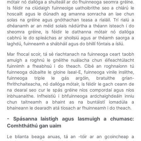
mótair nó dallóga a shuiteáil ar do fhuinneoga seomra gréine.
Is féidir na clúdaigh fuinneoige uathoibrithe seo a chlárú le
hoscailt agus le dúnadh ag amanna sonracha an lae chun
solas na gréine agus gnóthachan teasa a rialáil. Trí rialú a
dhéanamh ar an méid solais nádúrtha a théann isteach i do
sheomra gréine, is féidir le dathanna mótair nó dallóga
cabhrú le do spleáchas ar shoilsiú agus ar théamh saorga a
laghdú, fuinneamh a shábháil agus do bhillí fóntais a ísliú.
Mar fhocal scoir, tá sé riachtanach na fuinneoga ceart taobh
amuigh a roghnú le gnéithe nuálacha chun éifeachtúlacht
fuinnimh a fheabhsú i do theach. Cibé an roghnaíonn tú
fuinneoga dúbailte le gloine íseal-E, fuinneoga vinile inslithe,
fuinneoga triple le gás argóin, bratuithe grian-
fhrithchaiteacha, nó dallóga mótair, is féidir le gach ceann de
na dearaí seo cur le spás gréine níos compordaí agus níos
inbhuanaithe. Infheistiú i bhfuinneoga ardchaighdeáin inniu
chun taitneamh a bhaint as na buntáistí iomadúla a
bhaineann le dearadh atá tíosach ar fhuinneamh i do theach.
- Spásanna laistigh agus lasmuigh a chumasc:
Comhtháthú gan uaim
Le blianta beaga anuas, tá an -tóir ar an gcoincheap a