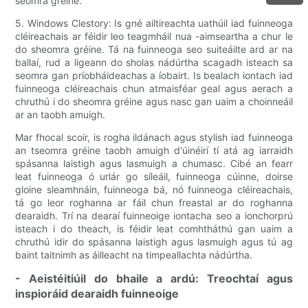
seomra gréine.
5. Windows Clestory: Is gné ailtireachta uathúil iad fuinneoga
cléireachais ar féidir leo teagmháil nua -aimseartha a chur le
do sheomra gréine. Tá na fuinneoga seo suiteáilte ard ar na
ballaí, rud a ligeann do sholas nádúrtha scagadh isteach sa
seomra gan príobháideachas a íobairt. Is bealach iontach iad
fuinneoga cléireachais chun atmaisféar geal agus aerach a
chruthú i do sheomra gréine agus nasc gan uaim a choinneáil
ar an taobh amuigh.
Mar fhocal scoir, is rogha ildánach agus stylish iad fuinneoga
an tseomra gréine taobh amuigh d'úinéirí tí atá ag iarraidh
spásanna laistigh agus lasmuigh a chumasc. Cibé an fearr
leat fuinneoga ó urlár go síleáil, fuinneoga cúinne, doirse
gloine sleamhnáin, fuinneoga bá, nó fuinneoga cléireachais,
tá go leor roghanna ar fáil chun freastal ar do roghanna
dearaidh. Trí na dearaí fuinneoige iontacha seo a ionchorprú
isteach i do theach, is féidir leat comhtháthú gan uaim a
chruthú idir do spásanna laistigh agus lasmuigh agus tú ag
baint taitnimh as áilleacht na timpeallachta nádúrtha.
- Aeistéitiúil do bhaile a ardú: Treochtaí agus
inspioráid dearaidh fuinneoige