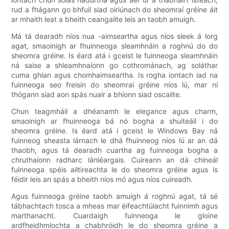
rud a fhágann go bhfuil siad oiriúnach do sheomraí gréine áit
ar mhaith leat a bheith ceangailte leis an taobh amuigh.
Má tá dearadh níos nua -aimseartha agus níos sleek á lorg
agat, smaoinigh ar fhuinneoga sleamhnáin a roghnú do do
sheomra gréine. Is éard atá i gceist le fuinneoga sleamhnáin
ná saise a shleamhnaíonn go cothrománach, ag soláthar
cuma ghlan agus chomhaimseartha. Is rogha iontach iad na
fuinneoga seo freisin do sheomraí gréine níos lú, mar ní
thógann siad aon spás nuair a bhíonn siad oscailte.
Chun teagmháil a dhéanamh le elegance agus charm,
smaoinigh ar fhuinneoga bá nó bogha a shuiteáil i do
sheomra gréine. Is éard atá i gceist le Windows Bay ná
fuinneog sheasta lárnach le dhá fhuinneog níos lú ar an dá
thaobh, agus tá dearadh cuartha ag fuinneoga bogha a
chruthaíonn radharc lánléargais. Cuireann an dá chineál
fuinneoga spéis ailtireachta le do sheomra gréine agus is
féidir leis an spás a bheith níos mó agus níos cuireadh.
Agus fuinneoga gréine taobh amuigh á roghnú agat, tá sé
tábhachtach tosca a mheas mar éifeachtúlacht fuinnimh agus
marthanacht. Cuardaigh fuinneoga le gloine
ardfheidhmíochta a chabhróidh le do sheomra gréine a