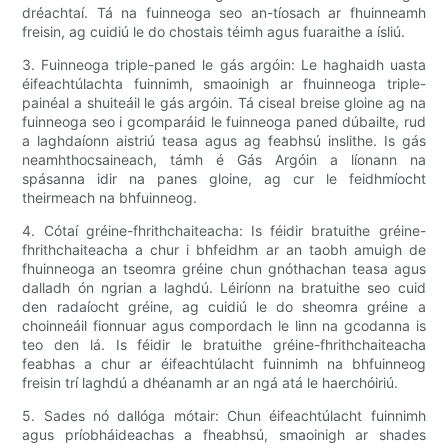
dréachtaí. Tá na fuinneoga seo an-tíosach ar fhuinneamh
freisin, ag cuidiú le do chostais téimh agus fuaraithe a ísliú.
3. Fuinneoga triple-paned le gás argóin: Le haghaidh uasta
éifeachtúlachta fuinnimh, smaoinigh ar fhuinneoga triple-
painéal a shuiteáil le gás argóin. Tá ciseal breise gloine ag na
fuinneoga seo i gcomparáid le fuinneoga paned dúbailte, rud
a laghdaíonn aistriú teasa agus ag feabhsú inslithe. Is gás
neamhthocsaineach, támh é Gás Argóin a líonann na
spásanna idir na panes gloine, ag cur le feidhmíocht
theirmeach na bhfuinneog.
4. Cótaí gréine-fhrithchaiteacha: Is féidir bratuithe gréine-
fhrithchaiteacha a chur i bhfeidhm ar an taobh amuigh de
fhuinneoga an tseomra gréine chun gnóthachan teasa agus
dalladh ón ngrian a laghdú. Léiríonn na bratuithe seo cuid
den radaíocht gréine, ag cuidiú le do sheomra gréine a
choinneáil fionnuar agus compordach le linn na gcodanna is
teo den lá. Is féidir le bratuithe gréine-fhrithchaiteacha
feabhas a chur ar éifeachtúlacht fuinnimh na bhfuinneog
freisin trí laghdú a dhéanamh ar an ngá atá le haerchóiriú.
5. Sades nó dallóga mótair: Chun éifeachtúlacht fuinnimh
agus príobháideachas a fheabhsú, smaoinigh ar shades