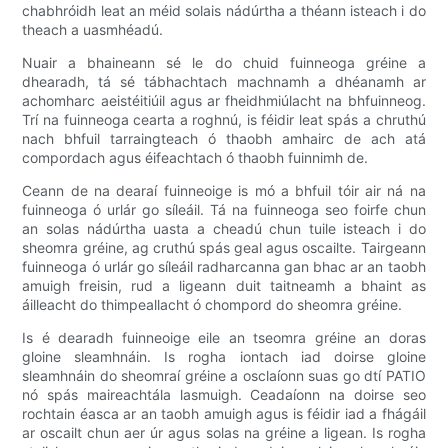
chabhróidh leat an méid solais nádúrtha a théann isteach i do
theach a uasmhéadú.
Nuair a bhaineann sé le do chuid fuinneoga gréine a
dhearadh, tá sé tábhachtach machnamh a dhéanamh ar
achomharc aeistéitiúil agus ar fheidhmiúlacht na bhfuinneog.
Trí na fuinneoga cearta a roghnú, is féidir leat spás a chruthú
nach bhfuil tarraingteach ó thaobh amhairc de ach atá
compordach agus éifeachtach ó thaobh fuinnimh de.
Ceann de na dearaí fuinneoige is mó a bhfuil tóir air ná na
fuinneoga ó urlár go síleáil. Tá na fuinneoga seo foirfe chun
an solas nádúrtha uasta a cheadú chun tuile isteach i do
sheomra gréine, ag cruthú spás geal agus oscailte. Tairgeann
fuinneoga ó urlár go síleáil radharcanna gan bhac ar an taobh
amuigh freisin, rud a ligeann duit taitneamh a bhaint as
áilleacht do thimpeallacht ó chompord do sheomra gréine.
Is é dearadh fuinneoige eile an tseomra gréine an doras
gloine sleamhnáin. Is rogha iontach iad doirse gloine
sleamhnáin do sheomraí gréine a osclaíonn suas go dtí PATIO
nó spás maireachtála lasmuigh. Ceadaíonn na doirse seo
rochtain éasca ar an taobh amuigh agus is féidir iad a fhágáil
ar oscailt chun aer úr agus solas na gréine a ligean. Is rogha