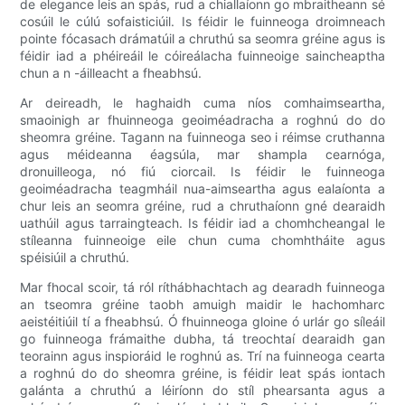
de elegance leis an spás, rud a chiallaíonn go mbraitheann sé
cosúil le cúlú sofaisticiúil. Is féidir le fuinneoga droimneach
pointe fócasach drámatúil a chruthú sa seomra gréine agus is
féidir iad a phéireáil le cóireálacha fuinneoige saincheaptha
chun a n -áilleacht a fheabhsú.
Ar deireadh, le haghaidh cuma níos comhaimseartha,
smaoinigh ar fhuinneoga geoiméadracha a roghnú do do
sheomra gréine. Tagann na fuinneoga seo i réimse cruthanna
agus méideanna éagsúla, mar shampla cearnóga,
dronuilleoga, nó fiú ciorcail. Is féidir le fuinneoga
geoiméadracha teagmháil nua-aimseartha agus ealaíonta a
chur leis an seomra gréine, rud a chruthaíonn gné dearaidh
uathúil agus tarraingteach. Is féidir iad a chomhcheangal le
stíleanna fuinneoige eile chun cuma chomhtháite agus
spéisiúil a chruthú.
Mar fhocal scoir, tá ról ríthábhachtach ag dearadh fuinneoga
an tseomra gréine taobh amuigh maidir le hachomharc
aeistéitiúil tí a fheabhsú. Ó fhuinneoga gloine ó urlár go síleáil
go fuinneoga frámaithe dubha, tá treochtaí dearaidh gan
teorainn agus inspioráid le roghnú as. Trí na fuinneoga cearta
a roghnú do do sheomra gréine, is féidir leat spás iontach
galánta a chruthú a léiríonn do stíl phearsanta agus a