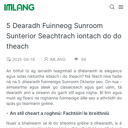
5 Dearadh Fuinneog Sunroom
Sunterior Seachtrach iontach do do
theach
2025-06-16
IMLANG
66
An bhfuil tú ag iarraidh teagmháil a dhéanamh le elegance
agus solas nádúrtha isteach i do theach? Ná féach níos faide
ná na 5 dhearadh fuinneoige Sunroom Okterior seo. Ón nua -
aimseartha agus sleek go clasaiceach agus gan uaim, tá
dearadh ann a oireann do gach stíl agus rogha. Bí linn agus
muid ag fiosrú na roghanna fuinneoige áille seo a athróidh do
spás go tearmann gréine.
- An stíl cheart a roghnú: Fachtóirí le breithniú
Nuair a bhaineann sé le do sheomra gréine a dhearadh, is é