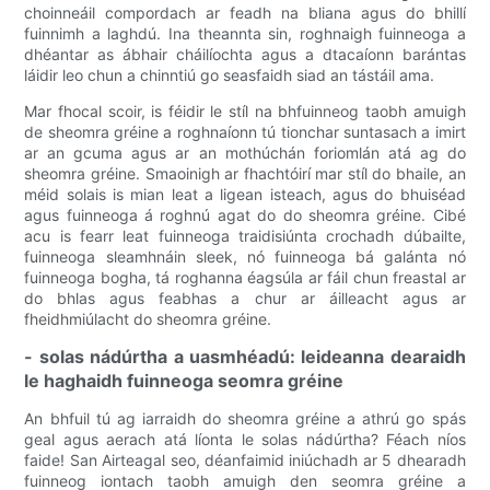
choinneáil compordach ar feadh na bliana agus do bhillí
fuinnimh a laghdú. Ina theannta sin, roghnaigh fuinneoga a
dhéantar as ábhair cháilíochta agus a dtacaíonn barántas
láidir leo chun a chinntiú go seasfaidh siad an tástáil ama.
Mar fhocal scoir, is féidir le stíl na bhfuinneog taobh amuigh
de sheomra gréine a roghnaíonn tú tionchar suntasach a imirt
ar an gcuma agus ar an mothúchán foriomlán atá ag do
sheomra gréine. Smaoinigh ar fhachtóirí mar stíl do bhaile, an
méid solais is mian leat a ligean isteach, agus do bhuiséad
agus fuinneoga á roghnú agat do do sheomra gréine. Cibé
acu is fearr leat fuinneoga traidisiúnta crochadh dúbailte,
fuinneoga sleamhnáin sleek, nó fuinneoga bá galánta nó
fuinneoga bogha, tá roghanna éagsúla ar fáil chun freastal ar
do bhlas agus feabhas a chur ar áilleacht agus ar
fheidhmiúlacht do sheomra gréine.
- solas nádúrtha a uasmhéadú: leideanna dearaidh
le haghaidh fuinneoga seomra gréine
An bhfuil tú ag iarraidh do sheomra gréine a athrú go spás
geal agus aerach atá líonta le solas nádúrtha? Féach níos
faide! San Airteagal seo, déanfaimid iniúchadh ar 5 dhearadh
fuinneog iontach taobh amuigh den seomra gréine a