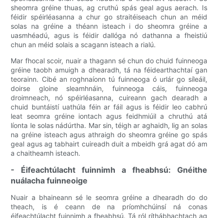
sheomra gréine thuas, ag cruthú spás geal agus aerach. Is
féidir spéirléasanna a chur go straitéiseach chun an méid
solas na gréine a théann isteach i do sheomra gréine a
uasmhéadú, agus is féidir dallóga nó dathanna a fheistiú
chun an méid solais a scagann isteach a rialú.
Mar fhocal scoir, nuair a thagann sé chun do chuid fuinneoga
gréine taobh amuigh a dhearadh, tá na féidearthachtaí gan
teorainn. Cibé an roghnaíonn tú fuinneoga ó urlár go síleáil,
doirse gloine sleamhnáin, fuinneoga cáis, fuinneoga
droimneach, nó spéirléasanna, cuireann gach dearadh a
chuid buntáistí uathúla féin ar fáil agus is féidir leo cabhrú
leat seomra gréine iontach agus feidhmiúil a chruthú atá
líonta le solas nádúrtha. Mar sin, téigh ar aghaidh, lig an solas
na gréine isteach agus athraigh do sheomra gréine go spás
geal agus ag tabhairt cuireadh duit a mbeidh grá agat dó am
a chaitheamh isteach.
- Éifeachtúlacht fuinnimh a fheabhsú: Gnéithe
nuálacha fuinneoige
Nuair a bhaineann sé le seomra gréine a dhearadh do do
theach, is é ceann de na príomhchúinsí ná conas
éifeachtúlacht fuinnimh a fheabhsú. Tá ról ríthábhachtach ag