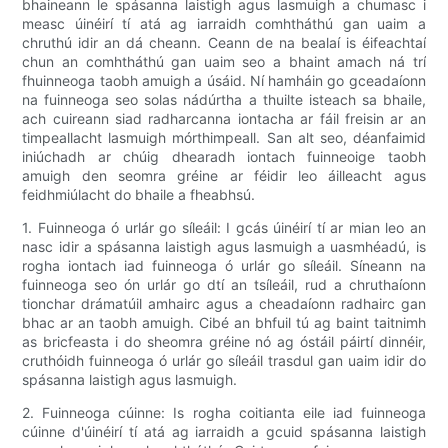
bhaineann le spásanna laistigh agus lasmuigh a chumasc i
measc úinéirí tí atá ag iarraidh comhtháthú gan uaim a
chruthú idir an dá cheann. Ceann de na bealaí is éifeachtaí
chun an comhtháthú gan uaim seo a bhaint amach ná trí
fhuinneoga taobh amuigh a úsáid. Ní hamháin go gceadaíonn
na fuinneoga seo solas nádúrtha a thuilte isteach sa bhaile,
ach cuireann siad radharcanna iontacha ar fáil freisin ar an
timpeallacht lasmuigh mórthimpeall. San alt seo, déanfaimid
iniúchadh ar chúig dhearadh iontach fuinneoige taobh
amuigh den seomra gréine ar féidir leo áilleacht agus
feidhmiúlacht do bhaile a fheabhsú.
1. Fuinneoga ó urlár go síleáil: I gcás úinéirí tí ar mian leo an
nasc idir a spásanna laistigh agus lasmuigh a uasmhéadú, is
rogha iontach iad fuinneoga ó urlár go síleáil. Síneann na
fuinneoga seo ón urlár go dtí an tsíleáil, rud a chruthaíonn
tionchar drámatúil amhairc agus a cheadaíonn radhairc gan
bhac ar an taobh amuigh. Cibé an bhfuil tú ag baint taitnimh
as bricfeasta i do sheomra gréine nó ag óstáil páirtí dinnéir,
cruthóidh fuinneoga ó urlár go síleáil trasdul gan uaim idir do
spásanna laistigh agus lasmuigh.
2. Fuinneoga cúinne: Is rogha coitianta eile iad fuinneoga
cúinne d'úinéirí tí atá ag iarraidh a gcuid spásanna laistigh