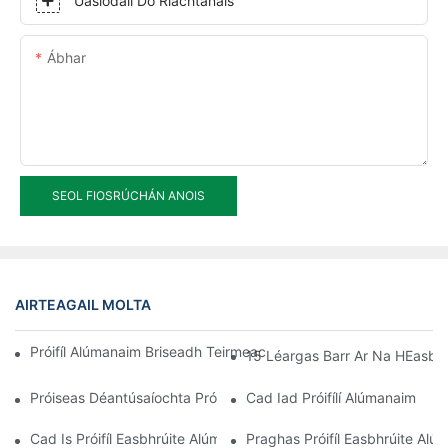
Uaslódáil Do Riachtanais
Ábhar
SEOL FIOSRÚCHÁN ANOIS
AIRTEAGAIL MOLTA
Próifíl Alúmanaim Briseadh Teirmeach A Thionól Go Tapa Sa Se
15 Léargas Barr Ar Na HEasbhr
Próiseas Déantúsaíochta Próifíl Easbhrúite Alúmanaim
Cad Iad Próifílí Alúmanaim
Cad Is Próifíl Easbhrúite Alúmanaim Ann
Praghas Próifíl Easbhrúite Alú