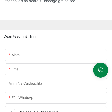
theach leis na dearaí fuinneoige gréine seo.
Déan teagmháil linn
Ainm
Emal
Ainm Na Cuideachta
Fón/WhatsApp