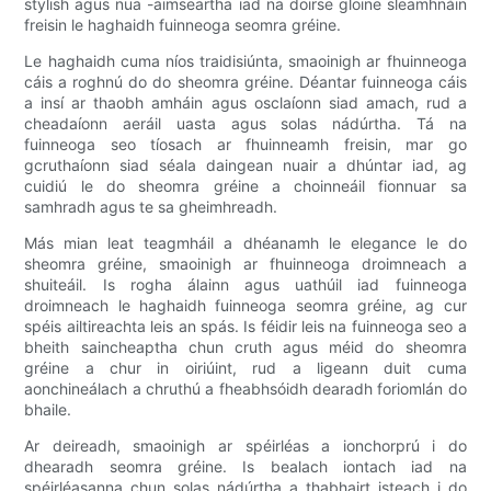
stylish agus nua -aimseartha iad na doirse gloine sleamhnáin
freisin le haghaidh fuinneoga seomra gréine.
Le haghaidh cuma níos traidisiúnta, smaoinigh ar fhuinneoga
cáis a roghnú do do sheomra gréine. Déantar fuinneoga cáis
a insí ar thaobh amháin agus osclaíonn siad amach, rud a
cheadaíonn aeráil uasta agus solas nádúrtha. Tá na
fuinneoga seo tíosach ar fhuinneamh freisin, mar go
gcruthaíonn siad séala daingean nuair a dhúntar iad, ag
cuidiú le do sheomra gréine a choinneáil fionnuar sa
samhradh agus te sa gheimhreadh.
Más mian leat teagmháil a dhéanamh le elegance le do
sheomra gréine, smaoinigh ar fhuinneoga droimneach a
shuiteáil. Is rogha álainn agus uathúil iad fuinneoga
droimneach le haghaidh fuinneoga seomra gréine, ag cur
spéis ailtireachta leis an spás. Is féidir leis na fuinneoga seo a
bheith saincheaptha chun cruth agus méid do sheomra
gréine a chur in oiriúint, rud a ligeann duit cuma
aonchineálach a chruthú a fheabhsóidh dearadh foriomlán do
bhaile.
Ar deireadh, smaoinigh ar spéirléas a ionchorprú i do
dhearadh seomra gréine. Is bealach iontach iad na
spéirléasanna chun solas nádúrtha a thabhairt isteach i do