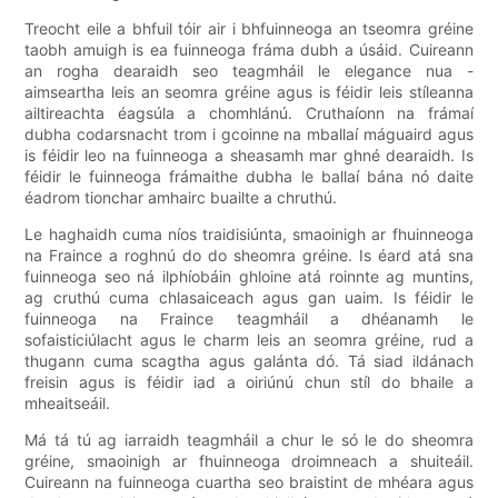
Treocht eile a bhfuil tóir air i bhfuinneoga an tseomra gréine
taobh amuigh is ea fuinneoga fráma dubh a úsáid. Cuireann
an rogha dearaidh seo teagmháil le elegance nua -
aimseartha leis an seomra gréine agus is féidir leis stíleanna
ailtireachta éagsúla a chomhlánú. Cruthaíonn na frámaí
dubha codarsnacht trom i gcoinne na mballaí máguaird agus
is féidir leo na fuinneoga a sheasamh mar ghné dearaidh. Is
féidir le fuinneoga frámaithe dubha le ballaí bána nó daite
éadrom tionchar amhairc buailte a chruthú.
Le haghaidh cuma níos traidisiúnta, smaoinigh ar fhuinneoga
na Fraince a roghnú do do sheomra gréine. Is éard atá sna
fuinneoga seo ná ilphíobáin ghloine atá roinnte ag muntins,
ag cruthú cuma chlasaiceach agus gan uaim. Is féidir le
fuinneoga na Fraince teagmháil a dhéanamh le
sofaisticiúlacht agus le charm leis an seomra gréine, rud a
thugann cuma scagtha agus galánta dó. Tá siad ildánach
freisin agus is féidir iad a oiriúnú chun stíl do bhaile a
mheaitseáil.
Má tá tú ag iarraidh teagmháil a chur le só le do sheomra
gréine, smaoinigh ar fhuinneoga droimneach a shuiteáil.
Cuireann na fuinneoga cuartha seo braistint de mhéara agus