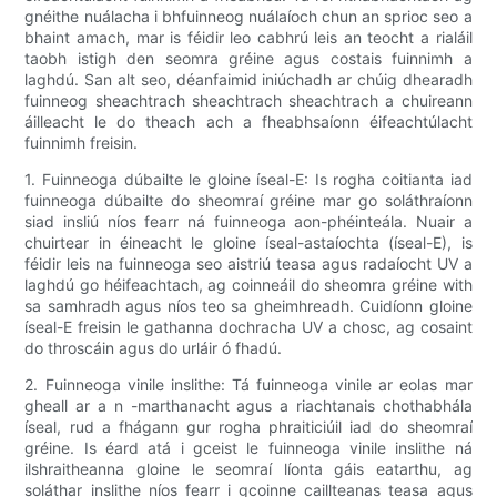
gnéithe nuálacha i bhfuinneog nuálaíoch chun an sprioc seo a
bhaint amach, mar is féidir leo cabhrú leis an teocht a rialáil
taobh istigh den seomra gréine agus costais fuinnimh a
laghdú. San alt seo, déanfaimid iniúchadh ar chúig dhearadh
fuinneog sheachtrach sheachtrach sheachtrach a chuireann
áilleacht le do theach ach a fheabhsaíonn éifeachtúlacht
fuinnimh freisin.
1. Fuinneoga dúbailte le gloine íseal-E: Is rogha coitianta iad
fuinneoga dúbailte do sheomraí gréine mar go soláthraíonn
siad insliú níos fearr ná fuinneoga aon-phéinteála. Nuair a
chuirtear in éineacht le gloine íseal-astaíochta (íseal-E), is
féidir leis na fuinneoga seo aistriú teasa agus radaíocht UV a
laghdú go héifeachtach, ag coinneáil do sheomra gréine with
sa samhradh agus níos teo sa gheimhreadh. Cuidíonn gloine
íseal-E freisin le gathanna dochracha UV a chosc, ag cosaint
do throscáin agus do urláir ó fhadú.
2. Fuinneoga vinile inslithe: Tá fuinneoga vinile ar eolas mar
gheall ar a n -marthanacht agus a riachtanais chothabhála
íseal, rud a fhágann gur rogha phraiticiúil iad do sheomraí
gréine. Is éard atá i gceist le fuinneoga vinile inslithe ná
ilshraitheanna gloine le seomraí líonta gáis eatarthu, ag
soláthar inslithe níos fearr i gcoinne caillteanas teasa agus