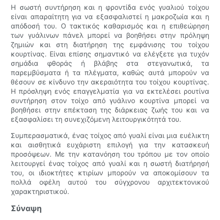
Η σωστή συντήρηση και η φροντίδα ενός γυαλιού τοίχου
είναι απαραίτητη για να εξασφαλιστεί η μακροζωία και η
απόδοσή του. Ο τακτικός καθαρισμός και η επιθεώρηση
των γυάλινων πάνελ μπορεί να βοηθήσει στην πρόληψη
ζημιών και στη διατήρηση της εμφάνισης του τοίχου
κουρτίνας. Είναι επίσης σημαντικό να ελέγξετε για τυχόν
σημάδια φθοράς ή βλάβης στα στεγανωτικά, τα
παρεμβύσματα ή τα πλέγματα, καθώς αυτά μπορούν να
θέσουν σε κίνδυνο την ακεραιότητα του τοίχου κουρτίνας.
Η πρόσληψη ενός επαγγελματία για να εκτελέσει ρουτίνα
συντήρηση στον τοίχο από γυάλινο κουρτίνα μπορεί να
βοηθήσει στην επέκταση της διάρκειας ζωής του και να
εξασφαλίσει τη συνεχιζόμενη λειτουργικότητά του.
Συμπερασματικά, ένας τοίχος από γυαλί είναι μια ευέλικτη
και αισθητικά ευχάριστη επιλογή για την κατασκευή
προσόψεων. Με την κατανόηση του τρόπου με τον οποίο
λειτουργεί ένας τοίχος από γυαλί και η σωστή διατήρησή
του, οι ιδιοκτήτες κτιρίων μπορούν να αποκομίσουν τα
πολλά οφέλη αυτού του σύγχρονου αρχιτεκτονικού
χαρακτηριστικού.
Σύναψη