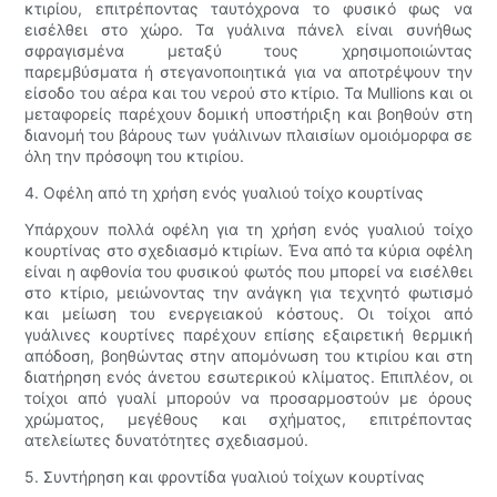
κτιρίου, επιτρέποντας ταυτόχρονα το φυσικό φως να
εισέλθει στο χώρο. Τα γυάλινα πάνελ είναι συνήθως
σφραγισμένα μεταξύ τους χρησιμοποιώντας
παρεμβύσματα ή στεγανοποιητικά για να αποτρέψουν την
είσοδο του αέρα και του νερού στο κτίριο. Τα Mullions και οι
μεταφορείς παρέχουν δομική υποστήριξη και βοηθούν στη
διανομή του βάρους των γυάλινων πλαισίων ομοιόμορφα σε
όλη την πρόσοψη του κτιρίου.
4. Οφέλη από τη χρήση ενός γυαλιού τοίχο κουρτίνας
Υπάρχουν πολλά οφέλη για τη χρήση ενός γυαλιού τοίχο
κουρτίνας στο σχεδιασμό κτιρίων. Ένα από τα κύρια οφέλη
είναι η αφθονία του φυσικού φωτός που μπορεί να εισέλθει
στο κτίριο, μειώνοντας την ανάγκη για τεχνητό φωτισμό
και μείωση του ενεργειακού κόστους. Οι τοίχοι από
γυάλινες κουρτίνες παρέχουν επίσης εξαιρετική θερμική
απόδοση, βοηθώντας στην απομόνωση του κτιρίου και στη
διατήρηση ενός άνετου εσωτερικού κλίματος. Επιπλέον, οι
τοίχοι από γυαλί μπορούν να προσαρμοστούν με όρους
χρώματος, μεγέθους και σχήματος, επιτρέποντας
ατελείωτες δυνατότητες σχεδιασμού.
5. Συντήρηση και φροντίδα γυαλιού τοίχων κουρτίνας