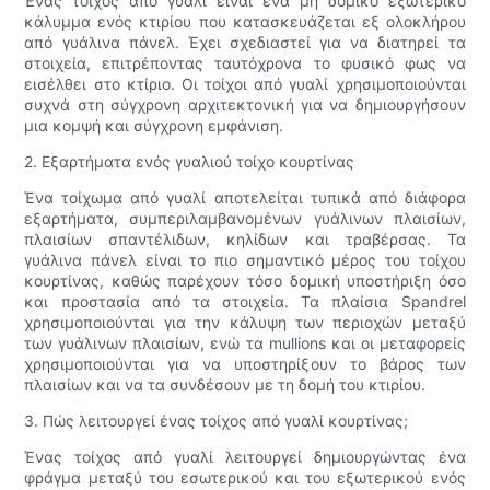
Ένας τοίχος από γυαλί είναι ένα μη δομικό εξωτερικό
κάλυμμα ενός κτιρίου που κατασκευάζεται εξ ολοκλήρου
από γυάλινα πάνελ. Έχει σχεδιαστεί για να διατηρεί τα
στοιχεία, επιτρέποντας ταυτόχρονα το φυσικό φως να
εισέλθει στο κτίριο. Οι τοίχοι από γυαλί χρησιμοποιούνται
συχνά στη σύγχρονη αρχιτεκτονική για να δημιουργήσουν
μια κομψή και σύγχρονη εμφάνιση.
2. Εξαρτήματα ενός γυαλιού τοίχο κουρτίνας
Ένα τοίχωμα από γυαλί αποτελείται τυπικά από διάφορα
εξαρτήματα, συμπεριλαμβανομένων γυάλινων πλαισίων,
πλαισίων σπαντέλιδων, κηλίδων και τραβέρσας. Τα
γυάλινα πάνελ είναι το πιο σημαντικό μέρος του τοίχου
κουρτίνας, καθώς παρέχουν τόσο δομική υποστήριξη όσο
και προστασία από τα στοιχεία. Τα πλαίσια Spandrel
χρησιμοποιούνται για την κάλυψη των περιοχών μεταξύ
των γυάλινων πλαισίων, ενώ τα mullions και οι μεταφορείς
χρησιμοποιούνται για να υποστηρίξουν το βάρος των
πλαισίων και να τα συνδέσουν με τη δομή του κτιρίου.
3. Πώς λειτουργεί ένας τοίχος από γυαλί κουρτίνας;
Ένας τοίχος από γυαλί λειτουργεί δημιουργώντας ένα
φράγμα μεταξύ του εσωτερικού και του εξωτερικού ενός