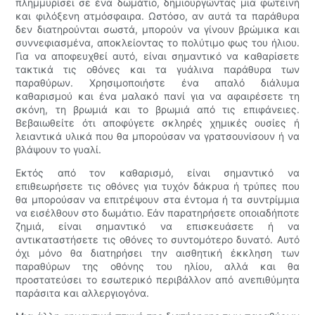
πλημμυρίσει σε ένα δωμάτιο, δημιουργώντας μια φωτεινή
και φιλόξενη ατμόσφαιρα. Ωστόσο, αν αυτά τα παράθυρα
δεν διατηρούνται σωστά, μπορούν να γίνουν βρώμικα και
συννεφιασμένα, αποκλείοντας το πολύτιμο φως του ήλιου.
Για να αποφευχθεί αυτό, είναι σημαντικό να καθαρίσετε
τακτικά τις οθόνες και τα γυάλινα παράθυρα των
παραθύρων. Χρησιμοποιήστε ένα απαλό διάλυμα
καθαρισμού και ένα μαλακό πανί για να αφαιρέσετε τη
σκόνη, τη βρωμιά και το βρωμιά από τις επιφάνειες.
Βεβαιωθείτε ότι αποφύγετε σκληρές χημικές ουσίες ή
λειαντικά υλικά που θα μπορούσαν να γρατσουνίσουν ή να
βλάψουν το γυαλί.
Εκτός από τον καθαρισμό, είναι σημαντικό να
επιθεωρήσετε τις οθόνες για τυχόν δάκρυα ή τρύπες που
θα μπορούσαν να επιτρέψουν στα έντομα ή τα συντρίμμια
να εισέλθουν στο δωμάτιο. Εάν παρατηρήσετε οποιαδήποτε
ζημιά, είναι σημαντικό να επισκευάσετε ή να
αντικαταστήσετε τις οθόνες το συντομότερο δυνατό. Αυτό
όχι μόνο θα διατηρήσει την αισθητική έκκληση των
παραθύρων της οθόνης του ηλίου, αλλά και θα
προστατεύσει το εσωτερικό περιβάλλον από ανεπιθύμητα
παράσιτα και αλλεργιογόνα.