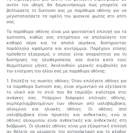
αυτόν τον οδηγό, θα διερευνήσουμε πώς μπορείτε να
βελτιώσετε το Sunroom σας με παράθυρα οθόνης για να
μεγιστοποιήσετε τα οφέλη του φυσικού φωτός στο σπίτι
σας.
Τα παράθυρα οθόνης είναι μια φανταστική επιλογή για τα
sunrooms, καθώς σας επιτρέπουν να απολαύσετε τον
καθαρό αέρα και τα απαλά αεράκια, διατηρώντας
παράλληλα σφάλματα και συντρίμμια. Παρέχουν επίσης
πρόσθετο εξαερισμό, ο οποίος είναι απαραίτητος για τη
διατήρηση της ηλιοθεραπείας σας άνετα κατά τους
θερμότερους μήνες. Ακολουθούν μερικές συμβουλές για
την ενίσχυση του ηλίου σας με παράθυρα οθόνης:
1. Επιλέξτε τις σωστές οθόνες: Όταν επιλέγετε οθόνες για
τα παράθυρα Sunroom σας, είναι σημαντικό να εξετάσετε
το υλικό και το στυλ που θα ταιριάζει καλύτερα στις
ανάγκες σας. Υπάρχουν διάφορες επιλογές οθόνης,
συμπεριλαμβανομένων των οθονών από υαλοβάμβακα,
αλουμίνιο και ηλιακές οθόνες. Οι οθόνες από
υαλοβάμβακα είναι προσιτές και ανθεκτικές, ενώ οι
οθόνες αλουμινίου είναι ανθεκτικές και ανθεκτικές στη
διάβρωση. Οι ηλιακές οθόνες είναι μια εξαιρετική επιλογή
αν θέλετε να μειώσετε την αντανάκλαση και το κέρδος