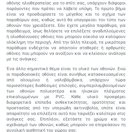
οθόνης ηλιοθεραπείας για το σπίτι σας, υπάρχουν διάφοροι
παράγοντες που πρέπει να λάβετε υπόψη. Το πρώτο βήμα
είναι να προσδιορίσετε το μέγεθος και το σχήμα των
παραθύρων σας, καθώς αυτό θα υπαγορεύει τον τύπο των
οθονών που χρειάζεστε. Εάν έχετε μεγάλα παράθυρα, για
παράδειγμα, ίσως θελήσετε να επιλέξετε αναδιπλούμενες
ή ολισθαίνουσες οθόνες που μπορούν εύκολα να καλύψουν
ολόκληρη την περιοχή. Από την άλλη πλευρά, τα μικρότερα
παράθυρα ενδέχεται να απαιτούν σταθερές ή αρθρωτές
οθόνες που μπορούν να ανοίξουν και να κλείσουν ανάλογα
με τις ανάγκες.
Ένα άλλο σημαντικό θέμα είναι το υλικό των οθονών. Ενώ
οι παραδοσιακές οθόνες είναι συνήθως κατασκευασμένες
από αλουμίνιο ή υαλοβάμβακα, υπάρχουν τώρα
περισσότερες διαθέσιμες επιλογές, συμπεριλαμβανομένων
των οθονών πολυεστέρα και ηλιακών πλέγματος
επικαλυμμένων με PVC. Κάθε υλικό προσφέρει
διαφορετικά επίπεδα ανθεκτικότητας, ορατότητας και
προστασίας από την υπεριώδη ακτινοβολία, οπότε είναι
απαραίτητο να επιλέξετε αυτό που ταιριάζει καλύτερα στις
ανάγκες σας. Επιπλέον, εξετάστε το χρώμα και το
σχεδιασμό των οθονών, καθώς μπορούν να επηρεάσουν τη
συνολική αισθητική του χώρου σας.