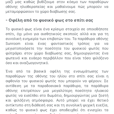
μαζί μας καθώς βυθίζουμε στον κόσμο των παραθύρων
οθόνης ηλιοθεραπείας και μαθαίνουμε πώς μπορούν να
μεταμορφώσουν το χώρο διαβίωσης σας.
- Οφέλη από το φυσικό φως στο σπίτι σας
Το φυσικό φως είναι ένα κρίσιμο στοιχείο σε οποιοδήποτε
σπίτι, όχι μόνο για αισθητικούς σκοπούς αλλά και για τη
συνολική ευημερία των επιβατών του. Τα παράθυρα οθόνης
Sunroom είναι ένας φανταστικός τρόπος για να
μεγιστοποιήσετε την ποσότητα του φυσικού φωτός που
φιλτράρει στον χώρο διαβίωσης σας, δημιουργώντας ένα
φωτεινό και ευάερο περιβάλλον που είναι τόσο φιλόξενο
όσο και αναζωογονητικό.
Ένα από τα βασικά οφέλη της ενσωμάτωσης των
παραθύρων της οθόνης του ηλίου στο σπίτι σας είναι η
αφθονία του φυσικού φωτός που μπορούν να φέρουν. Σε
αντίθεση με τα παραδοσιακά παράθυρα, τα παράθυρα
οθόνης επιτρέπουν μια μεγαλύτερη ποσότητα ηλιακού
φωτός να εισέλθει στο δωμάτιο, δημιουργώντας μια ζεστή
και φιλόξενη ατμόσφαιρα. Αυτό μπορεί να έχει θετικό
αντίκτυπο στη διάθεσή σας και τη συνολική ψυχική ευεξία,
καθώς το φυσικό φως έχει αποδειχθεί ότι ενισχύει τα