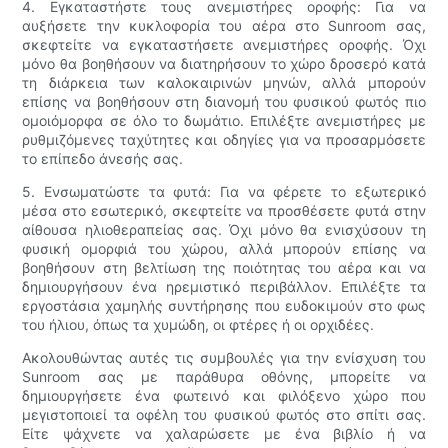
4. Εγκαταστήστε τους ανεμιστήρες οροφής: Για να
αυξήσετε την κυκλοφορία του αέρα στο Sunroom σας,
σκεφτείτε να εγκαταστήσετε ανεμιστήρες οροφής. Όχι
μόνο θα βοηθήσουν να διατηρήσουν το χώρο δροσερό κατά
τη διάρκεια των καλοκαιρινών μηνών, αλλά μπορούν
επίσης να βοηθήσουν στη διανομή του φυσικού φωτός πιο
ομοιόμορφα σε όλο το δωμάτιο. Επιλέξτε ανεμιστήρες με
ρυθμιζόμενες ταχύτητες και οδηγίες για να προσαρμόσετε
το επίπεδο άνεσής σας.
5. Ενσωματώστε τα φυτά: Για να φέρετε το εξωτερικό
μέσα στο εσωτερικό, σκεφτείτε να προσθέσετε φυτά στην
αίθουσα ηλιοθεραπείας σας. Όχι μόνο θα ενισχύσουν τη
φυσική ομορφιά του χώρου, αλλά μπορούν επίσης να
βοηθήσουν στη βελτίωση της ποιότητας του αέρα και να
δημιουργήσουν ένα ηρεμιστικό περιβάλλον. Επιλέξτε τα
εργοστάσια χαμηλής συντήρησης που ευδοκιμούν στο φως
του ήλιου, όπως τα χυμώδη, οι φτέρες ή οι ορχιδέες.
Ακολουθώντας αυτές τις συμβουλές για την ενίσχυση του
Sunroom σας με παράθυρα οθόνης, μπορείτε να
δημιουργήσετε ένα φωτεινό και φιλόξενο χώρο που
μεγιστοποιεί τα οφέλη του φυσικού φωτός στο σπίτι σας.
Είτε ψάχνετε να χαλαρώσετε με ένα βιβλίο ή να