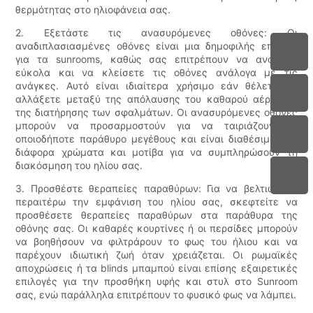
θερμότητας στο ηλιοφάνεια σας.
2. Εξετάστε τις ανασυρόμενες οθόνες: Οι
αναδιπλασιασμένες οθόνες είναι μια δημοφιλής επιλογή
για τα sunrooms, καθώς σας επιτρέπουν να ανοίξετε
εύκολα και να κλείσετε τις οθόνες ανάλογα με τις
ανάγκες. Αυτό είναι ιδιαίτερα χρήσιμο εάν θέλετε να
αλλάξετε μεταξύ της απόλαυσης του καθαρού αέρα και
της διατήρησης των σφαλμάτων. Οι ανασυρόμενες οθόνες
μπορούν να προσαρμοστούν για να ταιριάζουν σε
οποιοδήποτε παράθυρο μεγέθους και είναι διαθέσιμες σε
διάφορα χρώματα και μοτίβα για να συμπληρώσουν τη
διακόσμηση του ηλίου σας.
3. Προσθέστε θεραπείες παραθύρων: Για να βελτιώσετε
περαιτέρω την εμφάνιση του ηλίου σας, σκεφτείτε να
προσθέσετε θεραπείες παραθύρων στα παράθυρα της
οθόνης σας. Οι καθαρές κουρτίνες ή οι περσίδες μπορούν
να βοηθήσουν να φιλτράρουν το φως του ήλιου και να
παρέχουν ιδιωτική ζωή όταν χρειάζεται. Οι ρωμαϊκές
αποχρώσεις ή τα blinds μπαμπού είναι επίσης εξαιρετικές
επιλογές για την προσθήκη υφής και στυλ στο Sunroom
σας, ενώ παράλληλα επιτρέπουν το φυσικό φως να λάμπει.