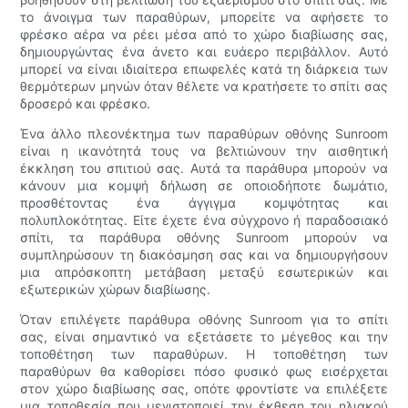
το άνοιγμα των παραθύρων, μπορείτε να αφήσετε το
φρέσκο ​​αέρα να ρέει μέσα από το χώρο διαβίωσης σας,
δημιουργώντας ένα άνετο και ευάερο περιβάλλον. Αυτό
μπορεί να είναι ιδιαίτερα επωφελές κατά τη διάρκεια των
θερμότερων μηνών όταν θέλετε να κρατήσετε το σπίτι σας
δροσερό και φρέσκο.
Ένα άλλο πλεονέκτημα των παραθύρων οθόνης Sunroom
είναι η ικανότητά τους να βελτιώνουν την αισθητική
έκκληση του σπιτιού σας. Αυτά τα παράθυρα μπορούν να
κάνουν μια κομψή δήλωση σε οποιοδήποτε δωμάτιο,
προσθέτοντας ένα άγγιγμα κομψότητας και
πολυπλοκότητας. Είτε έχετε ένα σύγχρονο ή παραδοσιακό
σπίτι, τα παράθυρα οθόνης Sunroom μπορούν να
συμπληρώσουν τη διακόσμηση σας και να δημιουργήσουν
μια απρόσκοπτη μετάβαση μεταξύ εσωτερικών και
εξωτερικών χώρων διαβίωσης.
Όταν επιλέγετε παράθυρα οθόνης Sunroom για το σπίτι
σας, είναι σημαντικό να εξετάσετε το μέγεθος και την
τοποθέτηση των παραθύρων. Η τοποθέτηση των
παραθύρων θα καθορίσει πόσο φυσικό φως εισέρχεται
στον χώρο διαβίωσης σας, οπότε φροντίστε να επιλέξετε
μια τοποθεσία που μεγιστοποιεί την έκθεση του ηλιακού