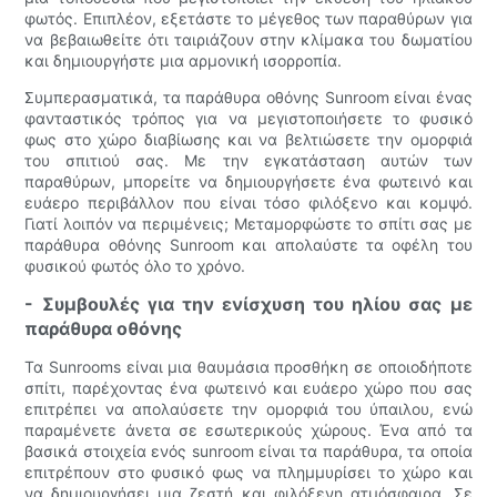
φωτός. Επιπλέον, εξετάστε το μέγεθος των παραθύρων για
να βεβαιωθείτε ότι ταιριάζουν στην κλίμακα του δωματίου
και δημιουργήστε μια αρμονική ισορροπία.
Συμπερασματικά, τα παράθυρα οθόνης Sunroom είναι ένας
φανταστικός τρόπος για να μεγιστοποιήσετε το φυσικό
φως στο χώρο διαβίωσης και να βελτιώσετε την ομορφιά
του σπιτιού σας. Με την εγκατάσταση αυτών των
παραθύρων, μπορείτε να δημιουργήσετε ένα φωτεινό και
ευάερο περιβάλλον που είναι τόσο φιλόξενο και κομψό.
Γιατί λοιπόν να περιμένεις; Μεταμορφώστε το σπίτι σας με
παράθυρα οθόνης Sunroom και απολαύστε τα οφέλη του
φυσικού φωτός όλο το χρόνο.
- Συμβουλές για την ενίσχυση του ηλίου σας με
παράθυρα οθόνης
Τα Sunrooms είναι μια θαυμάσια προσθήκη σε οποιοδήποτε
σπίτι, παρέχοντας ένα φωτεινό και ευάερο χώρο που σας
επιτρέπει να απολαύσετε την ομορφιά του ύπαιλου, ενώ
παραμένετε άνετα σε εσωτερικούς χώρους. Ένα από τα
βασικά στοιχεία ενός sunroom είναι τα παράθυρα, τα οποία
επιτρέπουν στο φυσικό φως να πλημμυρίσει το χώρο και
να δημιουργήσει μια ζεστή και φιλόξενη ατμόσφαιρα. Σε