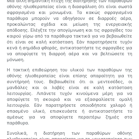
Μια άλλη σημαντική πτυχή της διατήρησης των παραθύρων
οθόνης ηλιοθεραπείας είναι η διασφάλιση ότι είναι σωστά
σφραγισμένα και μονωμένα. Τα κακώς σφραγισμένα
παράθυρα μπορούν να οδηγήσουν σε διαρροές αέρα,
προκαλώντας σχέδια και μείωση της ενεργειακής
απόδοσης. Ελέγξτε την απογύμνωση και τις σφραγίδες του
καιρού γύρω από τα παράθυρα τακτικά για να βεβαιωθείτε
ότι είναι σε καλή κατάσταση. Εάν παρατηρήσετε τυχόν
κενά ή σημάδια φθοράς, αντικαταστήστε τις σφραγίδες για
να αποφύγετε τη διαρροή αέρα και να βελτιώσετε τη
μόνωση.
Η τακτική επιθεώρηση του υλικού των παραθύρων της
οθόνης ηλιοθεραπείας είναι επίσης απαραίτητη για τη
συντήρησή τους. Βεβαιωθείτε ότι οι μεντεσέδες, οι
μανδάλες και οι λαβές είναι σε καλή κατάσταση
λειτουργίας. Λιπάνετε τυχόν κινούμενα μέρη για να
αποφύγετε τη σκουριά και να εξασφαλίσετε ομαλή
λειτουργία. Εάν παρατηρήσετε οποιοδήποτε χαλαρό ή
σπασμένο υλικό, επισκευάστε ή αντικαταστήστε το
αμέσως για να αποφύγετε περαιτέρω ζημιές στα
παράθυρα.
Συνολικά, η διατήρηση των παραθύρων οθόνης
ηλιοθεραπείας είναι απαραίτητη για τη μεγιστοποίηση των