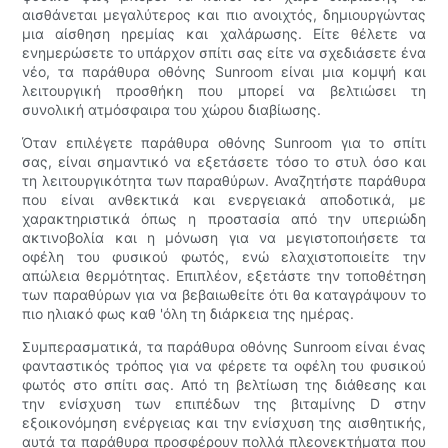
αισθάνεται μεγαλύτερος και πιο ανοιχτός, δημιουργώντας
μια αίσθηση ηρεμίας και χαλάρωσης. Είτε θέλετε να
ενημερώσετε το υπάρχον σπίτι σας είτε να σχεδιάσετε ένα
νέο, τα παράθυρα οθόνης Sunroom είναι μια κομψή και
λειτουργική προσθήκη που μπορεί να βελτιώσει τη
συνολική ατμόσφαιρα του χώρου διαβίωσης.
Όταν επιλέγετε παράθυρα οθόνης Sunroom για το σπίτι
σας, είναι σημαντικό να εξετάσετε τόσο το στυλ όσο και
τη λειτουργικότητα των παραθύρων. Αναζητήστε παράθυρα
που είναι ανθεκτικά και ενεργειακά αποδοτικά, με
χαρακτηριστικά όπως η προστασία από την υπεριώδη
ακτινοβολία και η μόνωση για να μεγιστοποιήσετε τα
οφέλη του φυσικού φωτός, ενώ ελαχιστοποιείτε την
απώλεια θερμότητας. Επιπλέον, εξετάστε την τοποθέτηση
των παραθύρων για να βεβαιωθείτε ότι θα καταγράψουν το
πιο ηλιακό φως καθ 'όλη τη διάρκεια της ημέρας.
Συμπερασματικά, τα παράθυρα οθόνης Sunroom είναι ένας
φανταστικός τρόπος για να φέρετε τα οφέλη του φυσικού
φωτός στο σπίτι σας. Από τη βελτίωση της διάθεσης και
την ενίσχυση των επιπέδων της βιταμίνης D στην
εξοικονόμηση ενέργειας και την ενίσχυση της αισθητικής,
αυτά τα παράθυρα προσφέρουν πολλά πλεονεκτήματα που