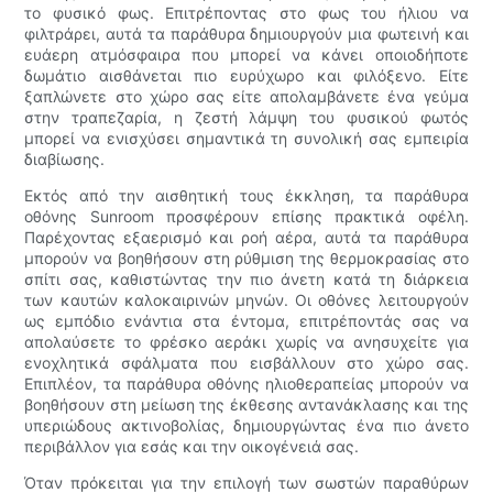
το φυσικό φως. Επιτρέποντας στο φως του ήλιου να
φιλτράρει, αυτά τα παράθυρα δημιουργούν μια φωτεινή και
ευάερη ατμόσφαιρα που μπορεί να κάνει οποιοδήποτε
δωμάτιο αισθάνεται πιο ευρύχωρο και φιλόξενο. Είτε
ξαπλώνετε στο χώρο σας είτε απολαμβάνετε ένα γεύμα
στην τραπεζαρία, η ζεστή λάμψη του φυσικού φωτός
μπορεί να ενισχύσει σημαντικά τη συνολική σας εμπειρία
διαβίωσης.
Εκτός από την αισθητική τους έκκληση, τα παράθυρα
οθόνης Sunroom προσφέρουν επίσης πρακτικά οφέλη.
Παρέχοντας εξαερισμό και ροή αέρα, αυτά τα παράθυρα
μπορούν να βοηθήσουν στη ρύθμιση της θερμοκρασίας στο
σπίτι σας, καθιστώντας την πιο άνετη κατά τη διάρκεια
των καυτών καλοκαιρινών μηνών. Οι οθόνες λειτουργούν
ως εμπόδιο ενάντια στα έντομα, επιτρέποντάς σας να
απολαύσετε το φρέσκο ​​αεράκι χωρίς να ανησυχείτε για
ενοχλητικά σφάλματα που εισβάλλουν στο χώρο σας.
Επιπλέον, τα παράθυρα οθόνης ηλιοθεραπείας μπορούν να
βοηθήσουν στη μείωση της έκθεσης αντανάκλασης και της
υπεριώδους ακτινοβολίας, δημιουργώντας ένα πιο άνετο
περιβάλλον για εσάς και την οικογένειά σας.
Όταν πρόκειται για την επιλογή των σωστών παραθύρων