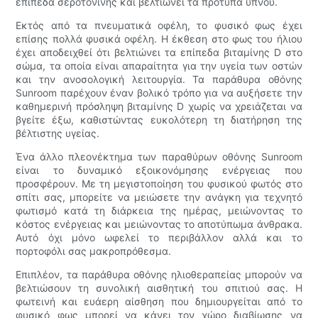
επίπεδα σεροτονίνης και βελτιώνει τα πρότυπα ύπνου.
Εκτός από τα πνευματικά οφέλη, το φυσικό φως έχει
επίσης πολλά φυσικά οφέλη. Η έκθεση στο φως του ήλιου
έχει αποδειχθεί ότι βελτιώνει τα επίπεδα βιταμίνης D στο
σώμα, τα οποία είναι απαραίτητα για την υγεία των οστών
και την ανοσολογική λειτουργία. Τα παράθυρα οθόνης
Sunroom παρέχουν έναν βολικό τρόπο για να αυξήσετε την
καθημερινή πρόσληψη βιταμίνης D χωρίς να χρειάζεται να
βγείτε έξω, καθιστώντας ευκολότερη τη διατήρηση της
βέλτιστης υγείας.
Ένα άλλο πλεονέκτημα των παραθύρων οθόνης Sunroom
είναι το δυναμικό εξοικονόμησης ενέργειας που
προσφέρουν. Με τη μεγιστοποίηση του φυσικού φωτός στο
σπίτι σας, μπορείτε να μειώσετε την ανάγκη για τεχνητό
φωτισμό κατά τη διάρκεια της ημέρας, μειώνοντας το
κόστος ενέργειας και μειώνοντας το αποτύπωμα άνθρακα.
Αυτό όχι μόνο ωφελεί το περιβάλλον αλλά και το
πορτοφόλι σας μακροπρόθεσμα.
Επιπλέον, τα παράθυρα οθόνης ηλιοθεραπείας μπορούν να
βελτιώσουν τη συνολική αισθητική του σπιτιού σας. Η
φωτεινή και ευάερη αίσθηση που δημιουργείται από το
φυσικό φως μπορεί να κάνει τον χώρο διαβίωσης να