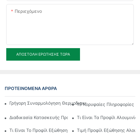
Περιεχόμενο
ΑΠΟΣΤΟΛΉ ΕΡΏΤΗΣΗΣ ΤΏΡΑ
ΠΡΟΤΕΙΝΌΜΕΝΑ ΆΡΘΡΑ
Γρήγορη Συναρμολόγηση Θερμοδιακοπτόμενου Προφίλ Αλουμι
15 Κορυφαίες Πληροφορίες Σχ
Διαδικασία Κατασκευής Προφίλ Εξώθησης Αλουμινίου
Τι Είναι Τα Προφίλ Αλουμινίου
Τι Είναι Το Προφίλ Εξώθησης Αλουμινίου
Τιμή Προφίλ Εξώθησης Αλουμι