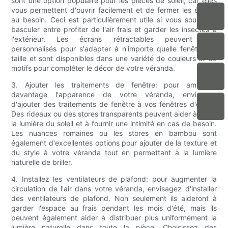
sont une option populaire pour les pièces de soleil, car elles
vous permettent d'ouvrir facilement et de fermer les écrans
au besoin. Ceci est particulièrement utile si vous souhaitez
basculer entre profiter de l'air frais et garder les insectes à
l'extérieur. Les écrans rétractables peuvent être
personnalisés pour s'adapter à n'importe quelle fenêtre de
taille et sont disponibles dans une variété de couleurs et de
motifs pour compléter le décor de votre véranda.
3. Ajouter les traitements de fenêtre: pour améliorer
davantage l'apparence de votre véranda, envisagez
d'ajouter des traitements de fenêtre à vos fenêtres d'écran.
Des rideaux ou des stores transparents peuvent aider à filtrer
la lumière du soleil et à fournir une intimité en cas de besoin.
Les nuances romaines ou les stores en bambou sont
également d'excellentes options pour ajouter de la texture et
du style à votre véranda tout en permettant à la lumière
naturelle de briller.
4. Installez les ventilateurs de plafond: pour augmenter la
circulation de l'air dans votre véranda, envisagez d'installer
des ventilateurs de plafond. Non seulement ils aideront à
garder l'espace au frais pendant les mois d'été, mais ils
peuvent également aider à distribuer plus uniformément la
lumière naturelle dans toute la pièce. Choisissez des