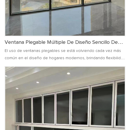
Ventana Plegable Múltiple De Diseño Sencillo De
Aluminio
El uso de ventanas plegables se está volviendo cada vez más
común en el diseño de hogares modernos, brindando flexibilidad
y diversidad a los espacios interiores mediante el plegado y
apertura de múltiples puertas conectadas entre sí.