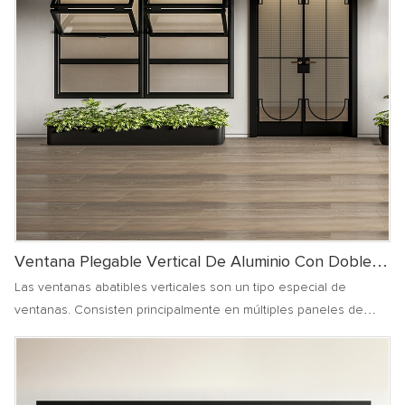
Ventana Plegable Vertical De Aluminio Con Doble
Acristalamiento.
Las ventanas abatibles verticales son un tipo especial de
ventanas. Consisten principalmente en múltiples paneles de
ventana que están conectados mediante herrajes especiales.
Estos paneles de ventana se pueden plegar como un acordeón
cuando se abren o cierran, y la acción de plegado se realiza en
dirección vertical.