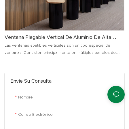
Ventana Plegable Vertical De Aluminio De Alta
Calidad.
Las ventanas abatibles verticales son un tipo especial de
ventanas. Consisten principalmente en múltiples paneles de
ventana que están conectados mediante herrajes especiales.
Estos paneles de ventana se pueden plegar como un acordeón
cuando se abren o cierran, y la acción de plegado se realiza en
Envíe Su Consulta
dirección vertical.
Nombre
Correo Electrónico