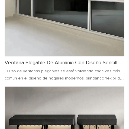
Ventana Plegable De Aluminio Con Diseño Sencillo
Y Plegable De 8 Pliegues.
El uso de ventanas plegables se está volviendo cada vez más
común en el diseño de hogares modernos, brindando flexibilidad
y diversidad a los espacios interiores mediante el plegado y
apertura de múltiples puertas conectadas entre sí.