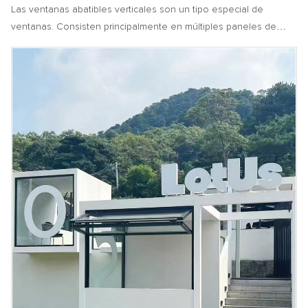
Insonorizadas.
Las ventanas abatibles verticales son un tipo especial de
ventanas. Consisten principalmente en múltiples paneles de
ventana que están conectados mediante herrajes especiales.
Estos paneles de ventana se pueden plegar como un acordeón
cuando se abren o cierran, y la acción de plegado se realiza en
dirección vertical.