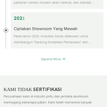
pameran cerdas modern akan selesai, dan standar
gambar terpadu akan dikeluarkan ke toko terminal.
2021
Ciptakan Showroom Yang Mewah
Pada tahun 2021, investasi besar dilakukan untuk
membangun 'Gedung Kompleks Pemasaran' dan
membuat ruang pameran yang mewah
Expand More
KAMI TIDAK
SERTIFIKASI
Perusahaan kami di industri pintu dan jendela aluminium
memegang beberapa paten. Kami telah menerima banyak