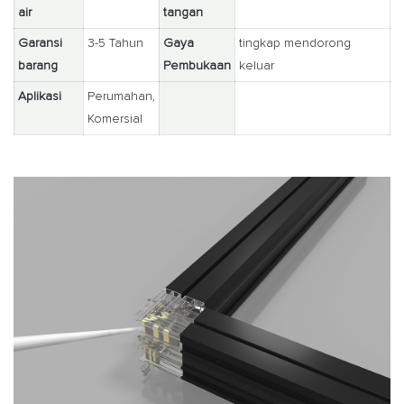
air
tangan
Garansi
3-5 Tahun
Gaya
tingkap mendorong
barang
Pembukaan
keluar
Aplikasi
Perumahan,
Komersial