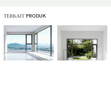
TERKAIT
PRODUK
Windows Aluminium Dan
Desain Interior Termal
Pintu Kustomisasi Pabrik
Break Aluminium
Ganda Kaca Tempered
Casement Window
Casement Window
Double Glazing Tilt Turn
Aluminium Casement
Casement Window