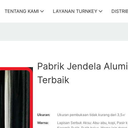
TENTANG KAMI
LAYANAN TURNKEY
DISTRI
Pabrik Jendela Alum
Terbaik
Ukuran:
Ukuran pembukaan tidak kurang dari 3,5㎡
Warna:
Lapisan Serbuk Aksu: Abu-abu, kopi, Pasir kr
Keramik Putih, Putih halus, Warna lain dapat