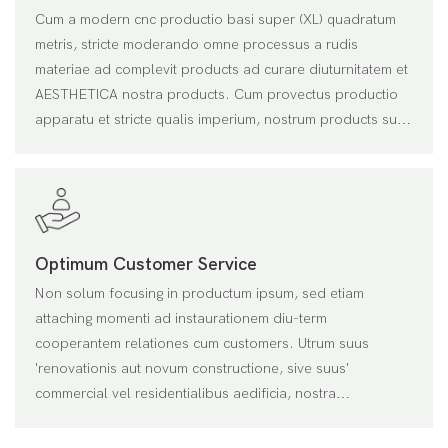
Cum a modern cnc productio basi super (XL) quadratum
metris, stricte moderando omne processus a rudis
materiae ad complevit products ad curare diuturnitatem et
AESTHETICA nostra products. Cum provectus productio
apparatu et stricte qualis imperium, nostrum products sunt
optimum perficientur in clavem perficientur ut windproof
Heatproof et signantes, winning excelsum spera a
customers
Optimum Customer Service
Non solum focusing in productum ipsum, sed etiam
attaching momenti ad instaurationem diu-term
cooperantem relationes cum customers. Utrum suus
'renovationis aut novum constructione, sive suus'
commercial vel residentialibus aedificia, nostra
professional pre-venditio, post-venditionesque servitium,
et tailored solutions enable nos in occursum necessitates