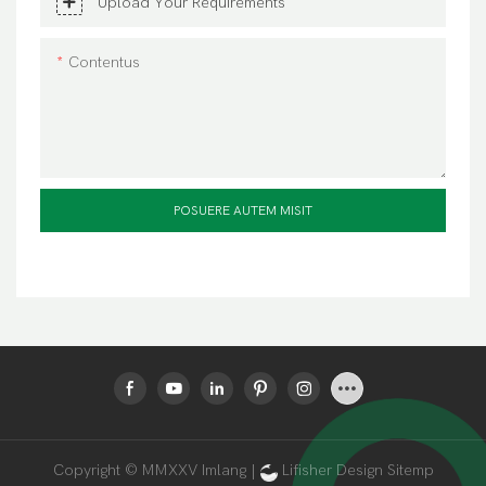
Upload Your Requirements
Contentus
POSUERE AUTEM MISIT
Copyright © MMXXV Imlang |
Lifisher Design
Sitemp