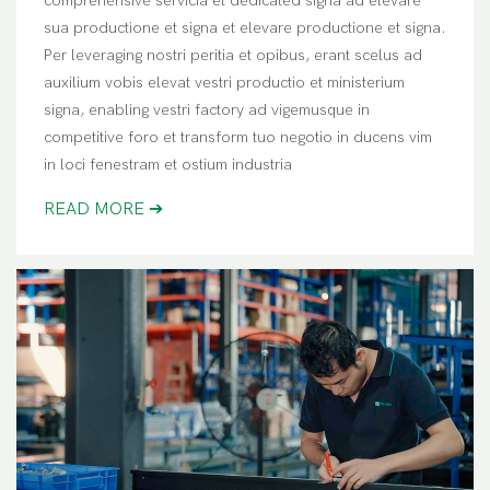
comprehensive servicia et dedicated signa ad elevare
sua productione et signa et elevare productione et signa.
Per leveraging nostri peritia et opibus, erant scelus ad
auxilium vobis elevat vestri productio et ministerium
signa, enabling vestri factory ad vigemusque in
competitive foro et transform tuo negotio in ducens vim
in loci fenestram et ostium industria
READ MORE ➔