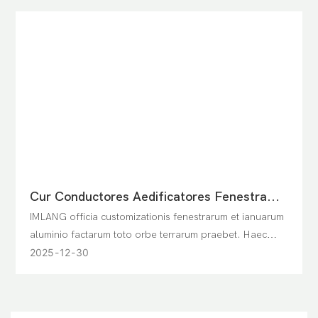
Cur Conductores Aedificatores Fenestram
Et Ianuam Alumineam IMLANG Eligunt
IMLANG officia customizationis fenestrarum et ianuarum
aluminio factarum toto orbe terrarum praebet. Haec
experientia societatem variis climatibus, legibus, et
2025
12
30
exspectationibus designandi exponit.