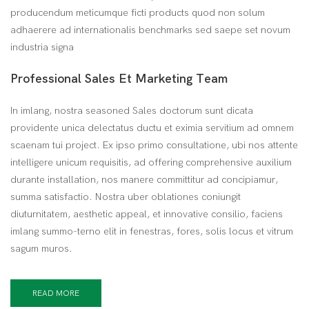
producendum meticumque ficti products quod non solum
adhaerere ad internationalis benchmarks sed saepe set novum
industria signa
Professional Sales Et Marketing Team
In imlang, nostra seasoned Sales doctorum sunt dicata
providente unica delectatus ductu et eximia servitium ad omnem
scaenam tui project. Ex ipso primo consultatione, ubi nos attente
intelligere unicum requisitis, ad offering comprehensive auxilium
durante installation, nos manere committitur ad concipiamur,
summa satisfactio. Nostra uber oblationes coniungit
diuturnitatem, aesthetic appeal, et innovative consilio, faciens
imlang summo-terno elit in fenestras, fores, solis locus et vitrum
sagum muros.
READ MORE