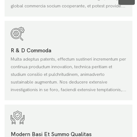
global commercia socium cooperante, et potest providere
prudentissimus et sumptus-effective solutions
R & D Commoda
Multa adeptus patents, effectum sustineri incrementum per
continua productum innovation, technica peritiam et
studium consilio et pulchritudinem, animadverto
sustainable augmentum. Nos deducere extensive
investigationis in se foro, faciendi extensive temptationis,
investigationis et progressionem in materia components,
coetu integrationem, et caeli condiciones, et developed
customized ratio solutions in specie et developed ad
system solutions specifically tailored ad eorum
postulationem
Modern Basi Et Summo Qualitas