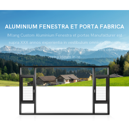
in global foro in optima modus
ALUMINIUM FENESTRA ET PORTA FABRICA
IMlang Custom Aluminium Fenestra et portas Manufacturer est
supra XXX annos experientia in vestibulum omnium generum
aluminium fores, fenestras et sagum muros operantes convertat
vestra ideam in re.