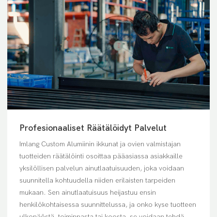
Profesionaaliset Räätälöidyt Palvelut
Imlang Custom Alumiinin ikkunat ja ovien valmistajan
tuotteiden räätälöinti osoittaa pääasiassa asiakkaille
yksilöllisen palvelun ainutlaatuisuuden, joka voidaan
suunnitella kohtuudella niiden erilaisten tarpeiden
mukaan. Sen ainutlaatuisuus heijastuu ensin
henkilökohtaisessa suunnittelussa, ja onko kyse tuotteen
ulkonäöstä, toiminnasta tai koosta, se voidaan tehdä