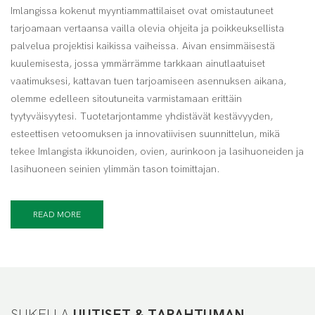
Imlangissa kokenut myyntiammattilaiset ovat omistautuneet
tarjoamaan vertaansa vailla olevia ohjeita ja poikkeuksellista
palvelua projektisi kaikissa vaiheissa. Aivan ensimmäisestä
kuulemisesta, jossa ymmärrämme tarkkaan ainutlaatuiset
vaatimuksesi, kattavan tuen tarjoamiseen asennuksen aikana,
olemme edelleen sitoutuneita varmistamaan erittäin
tyytyväisyytesi. Tuotetarjontamme yhdistävät kestävyyden,
esteettisen vetoomuksen ja innovatiivisen suunnittelun, mikä
tekee Imlangista ikkunoiden, ovien, aurinkoon ja lasihuoneiden ja
lasihuoneen seinien ylimmän tason toimittajan.
READ MORE
SUKELLA
UUTISET & TAPAHTUMAN