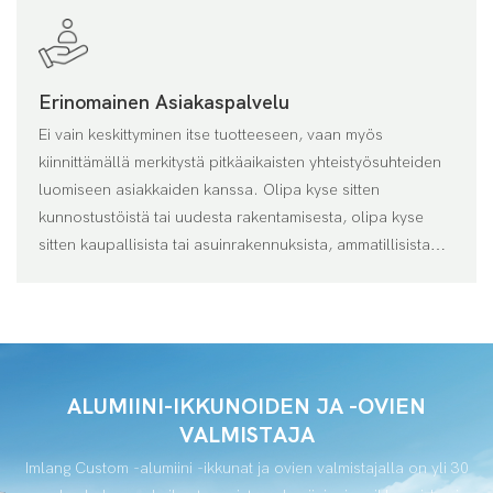
Erinomainen Asiakaspalvelu
Ei vain keskittyminen itse tuotteeseen, vaan myös
kiinnittämällä merkitystä pitkäaikaisten yhteistyösuhteiden
luomiseen asiakkaiden kanssa. Olipa kyse sitten
kunnostustöistä tai uudesta rakentamisesta, olipa kyse
sitten kaupallisista tai asuinrakennuksista, ammatillisista
myynnistämme, myynnin jälkeisistä palveluista ja
räätälöidyt ratkaisut antavat meille mahdollisuuden vastata
maailmanmarkkinoiden tarpeisiin parhaassa tilassa
ALUMIINI-IKKUNOIDEN JA -OVIEN
VALMISTAJA
Imlang Custom -alumiini -ikkunat ja ovien valmistajalla on yli 30