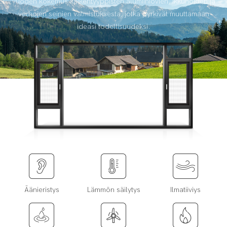
vuoden kokemus kaikentyyppisten alumiiniovien, ikkunoiden ja
verhojen seinien valmistuksesta, jotka pyrkivät muuttamaan
ideasi todellisuudeksi.
Äänieristys
Lämmön säilytys
Ilmatiiviys