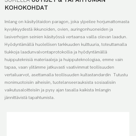
KOHOKOHDAT
Imlang on käsityötaidon paragon, joka ylpeilee horjumattomasta
kyvykkyydestä ikkunoiden, ovien, auringonhuoneiden ja
lasiverhojen seinien käsityössä vertaansa vailla olevan laadun.
Hyödyntämällä huolellisen tarkkuuden kulttuuria, toteuttamalla
tiukkoja laadunvalvontaprotokollia ja hyödyntämällä
huipputeknisiä materiaaleja ja huipputeknologiaa, emme vain
tapaa, vaan ylitämme jatkuvasti vaativimmat teollisuuden
vertailuarvot, asettamalla teollisuuden kultastandardin Tutustu
monimuotoisiin aiheisiin, tuotelanseerauksista sosiaalisiin
vaikutusaloitteisiin ja pysy ajan tasalla kaikista Imlangin
jännittävistä tapahtumista.