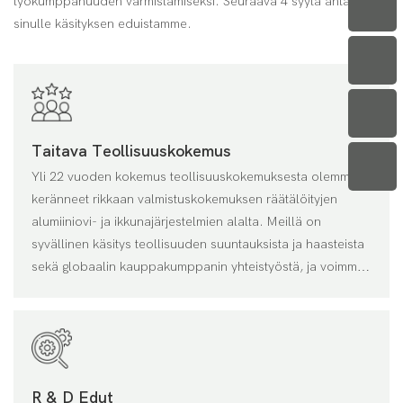
työkumppanuuden varmistamiseksi. Seuraava 4 syytä antavat
sinulle käsityksen eduistamme.
Taitava Teollisuuskokemus
Yli 22 vuoden kokemus teollisuuskokemuksesta olemme
keränneet rikkaan valmistuskokemuksen räätälöityjen
alumiiniovi- ja ikkunajärjestelmien alalta. Meillä on
syvällinen käsitys teollisuuden suuntauksista ja haasteista
sekä globaalin kauppakumppanin yhteistyöstä, ja voimme
tarjota oivaltavia ja kustannustehokkaita ratkaisuja
R & D Edut