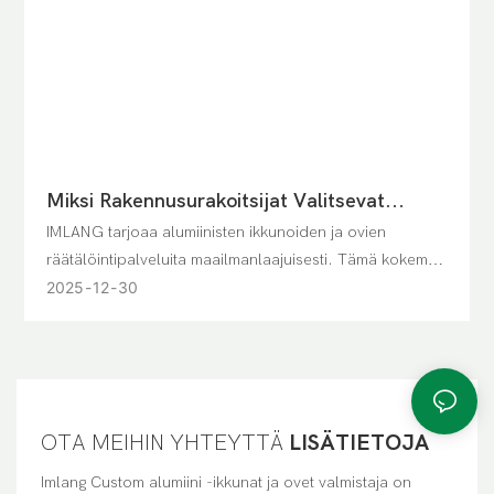
Miksi Rakennusurakoitsijat Valitsevat
IMLANG-Alumiini-Ikkunan Ja -oven
IMLANG tarjoaa alumiinisten ikkunoiden ja ovien
räätälöintipalveluita maailmanlaajuisesti. Tämä kokemus
altistaa yrityksen erilaisille ilmastoille, määräyksille ja
2025
12
30
suunnitteluodotuksille.
OTA MEIHIN YHTEYTTÄ
LISÄTIETOJA
Imlang Custom alumiini -ikkunat ja ovet valmistaja on