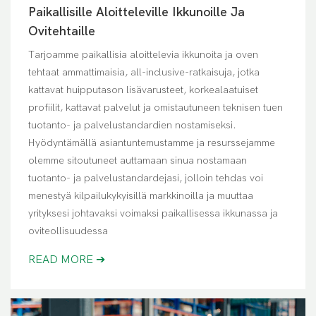
Paikallisille Aloitteleville Ikkunoille Ja
Ovitehtaille
Tarjoamme paikallisia aloittelevia ikkunoita ja oven
tehtaat ammattimaisia, all-inclusive-ratkaisuja, jotka
kattavat huipputason lisävarusteet, korkealaatuiset
profiilit, kattavat palvelut ja omistautuneen teknisen tuen
tuotanto- ja palvelustandardien nostamiseksi.
Hyödyntämällä asiantuntemustamme ja resurssejamme
olemme sitoutuneet auttamaan sinua nostamaan
tuotanto- ja palvelustandardejasi, jolloin tehdas voi
menestyä kilpailukykyisillä markkinoilla ja muuttaa
yrityksesi johtavaksi voimaksi paikallisessa ikkunassa ja
oviteollisuudessa
READ MORE ➔