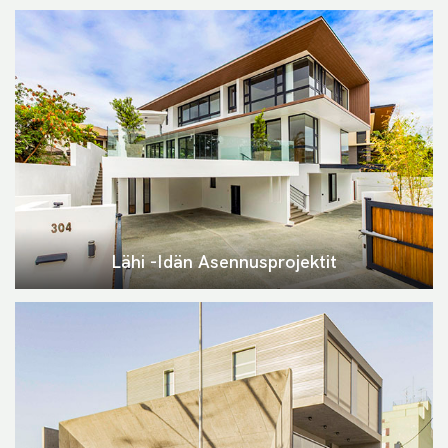
Lähi -idän Asennusprojektit