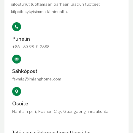
sitoutunut tuottamaan parhaan laadun tuotteet
kilpailukykyisimmällä hinnalla.
Puhelin
+86 180 9815 2888
Sähköposti
fsymlg@imlanghome.com
Osoite
Nanhain piiri, Foshan City, Guangdongin maakunta
Jätä vain sähköpostiosoitteesi tai