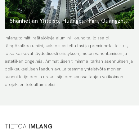
Shanhetian Yhteisö, Huangpu -piiri, Guangzhou
Projects
Imlang toimitti räätälöityjä alumiini-ikkunoita, joissa oli
lämpökatkoalumiini, kaksoislasitettu lasi ja premium-laitteistot,
jotka koskevat täydellisesti eristyksen, melun vähentämisen ja
estetiikan ongelmia. Ammatillisen tiimimme, tarkan asennuksen ja
poikkeuksellisen laadun avulla teemme yhteistyötä monien
suunnittelijoiden ja urakoitsijoiden kanssa laajan valikoiman
projektien toteuttamiseksi.
TIETOA
IMLANG