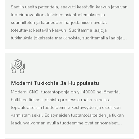
Saatiin useita patentteja, saavutti kestävän kasvun jatkuvan
tuoteinnovaation, teknisen asiantuntemuksen ja
suunnittelun ja kauneuden harjoittamisen avulla,
toteuttavat kestävän kasvun. Suoritamme laajoja
tutkimuksia jokaisesta markkinoista, suorittamalla laajoja
testauksia, tutkimusta ja materiaalikomponenttien kehitystä,
kokoonpanon integrointia ja ilmasto -olosuhteita ja
olemme kehittäneet räätälöityjä järjestelmäratkaisuja, jotka
on erityisesti räätälöity niiden vaatimuksiin
Moderni Tukikohta Ja Huippulaatu
Moderni CNC -tuotantopohja on yli 40000 neliömetriä,
hallitsee tiukasti jokaista prosessia raaka -aineista
lopputuotteisiin tuotteidemme kestävyyden ja estetiikan
varmistamiseksi. Edistyneiden tuotantolaitteiden ja tiukan
laadunvalvonnan avulla tuotteemme ovat erinomaiset
suorituskyvyn, kuten tuulenpitävät lämmönkestävän ja
tiivistyksen, voittaen asiakkaiden korkean luottamuksen