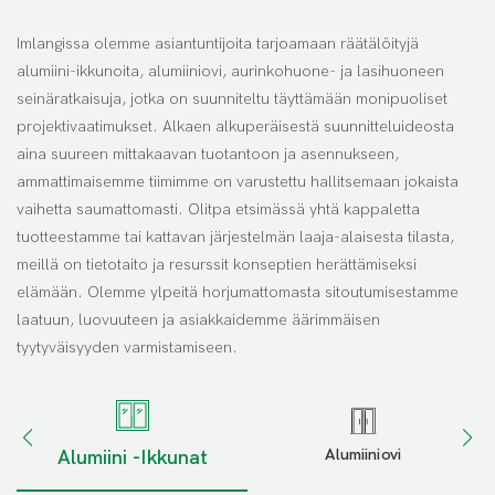
Imlangissa olemme asiantuntijoita tarjoamaan räätälöityjä
alumiini-ikkunoita, alumiiniovi, aurinkohuone- ja lasihuoneen
seinäratkaisuja, jotka on suunniteltu täyttämään monipuoliset
projektivaatimukset. Alkaen alkuperäisestä suunnitteluideosta
aina suureen mittakaavan tuotantoon ja asennukseen,
ammattimaisemme tiimimme on varustettu hallitsemaan jokaista
vaihetta saumattomasti. Olitpa etsimässä yhtä kappaletta
tuotteestamme tai kattavan järjestelmän laaja-alaisesta tilasta,
meillä on tietotaito ja resurssit konseptien herättämiseksi
elämään. Olemme ylpeitä horjumattomasta sitoutumisestamme
laatuun, luovuuteen ja asiakkaidemme äärimmäisen
tyytyväisyyden varmistamiseen.
Alumiiniovi
Alumiini -ikkunat