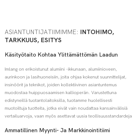
ASIANTUNTIJATIIMIMME:
INTOHIMO,
TARKKUUS, ESITYS
Käsityötaito Kohtaa Ylittämättömän Laadun
Imlang on erikoistunut alumiini -ikkunaan, alumiinioveen,
aurinkoon ja lasihuoneisiin, joita ohjaa kokenut suunnittelijat,
insinöörit ja teknikot, joiden kollektiivinen asiantuntemus
muodostaa huippuosaamisen kallioperän. Varustettuna
edistyneillä tuotantolaitoksilla, tuotamme huolellisesti
muotoiltuja tuotteita, jotka eivät vain noudattaa kansainvälisiä
vertailuarvoja, vaan myös asettavat uusia teollisuusstandardeja
Ammatillinen Myynti- Ja Markkinointitiimi