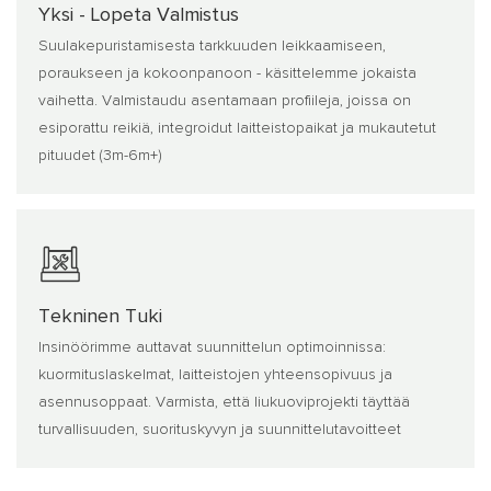
Yksi - Lopeta Valmistus
Suulakepuristamisesta tarkkuuden leikkaamiseen,
poraukseen ja kokoonpanoon - käsittelemme jokaista
vaihetta. Valmistaudu asentamaan profiileja, joissa on
esiporattu reikiä, integroidut laitteistopaikat ja mukautetut
pituudet (3m-6m+)
Tekninen Tuki
Insinöörimme auttavat suunnittelun optimoinnissa:
kuormituslaskelmat, laitteistojen yhteensopivuus ja
asennusoppaat. Varmista, että liukuoviprojekti täyttää
turvallisuuden, suorituskyvyn ja suunnittelutavoitteet