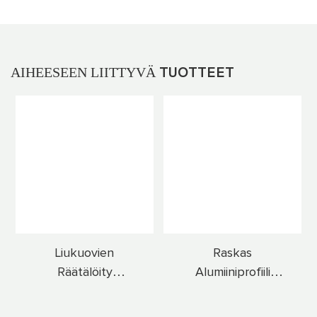
AIHEESEEN LIITTYVÄ
TUOTTEET
Liukuovien
Raskas
Räätälöity
Alumiiniprofiili
Alumiiniprofiilit
Liukuovet Kestäviä
Kaupallisiin &