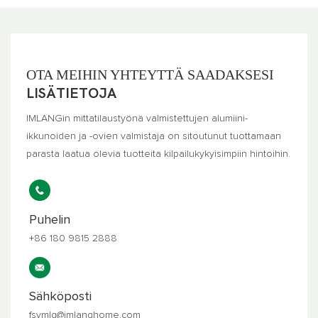
OTA MEIHIN YHTEYTTÄ SAADAKSESI
LISÄTIETOJA
IMLANGin mittatilaustyönä valmistettujen alumiini-
ikkunoiden ja -ovien valmistaja on sitoutunut tuottamaan
parasta laatua olevia tuotteita kilpailukykyisimpiin hintoihin.
Puhelin
+86 180 9815 2888
Sähköposti
fsymlg@imlanghome.com