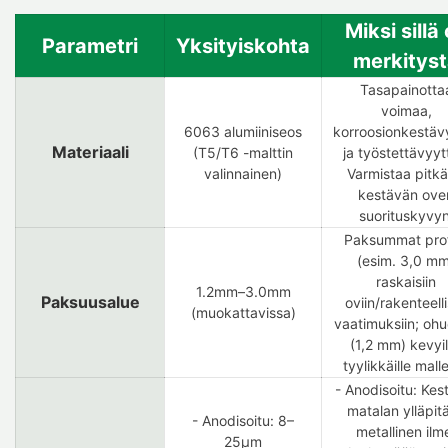
Miksi sillä
Parametri
Yksityiskohta
merkitys
Tasapainotta
voimaa,
6063 alumiiniseos
korroosionkestäv
Materiaali
(T5/T6 -malttin
ja työstettävyyt
valinnainen)
Varmistaa pitkä
kestävän ove
suorituskyvyn
Paksummat profi
(esim. 3,0 mm
raskaisiin
1.2mm–3.0mm
Paksuusalue
oviin/rakenteelli
(muokattavissa)
vaatimuksiin; oh
(1,2 mm) kevyil
tyylikkäille mallei
- Anodisoitu: Kes
matalan ylläpit
- Anodisoitu: 8–
metallinen ilm
25μm