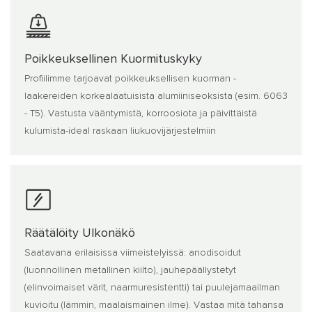
Poikkeuksellinen Kuormituskyky
Profiilimme tarjoavat poikkeuksellisen kuorman -
laakereiden korkealaatuisista alumiiniseoksista (esim. 6063
- T5). Vastusta vääntymistä, korroosiota ja päivittäistä
kulumista-ideal raskaan liukuovijärjestelmiin
Räätälöity Ulkonäkö
Saatavana erilaisissa viimeistelyissä: anodisoidut
(luonnollinen metallinen kiilto), jauhepäällystetyt
(elinvoimaiset värit, naarmuresistentti) tai puulejamaailman
kuvioitu (lämmin, maalaismainen ilme). Vastaa mitä tahansa