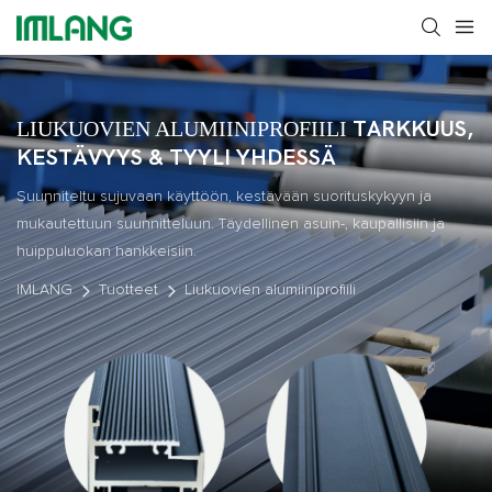
LIUKUOVIEN ALUMIINIPROFIILI
TARKKUUS,
KESTÄVYYS & TYYLI YHDESSÄ
Suunniteltu sujuvaan käyttöön, kestävään suorituskykyyn ja
mukautettuun suunnitteluun. Täydellinen asuin-, kaupallisiin ja
huippuluokan hankkeisiin.
IMLANG
Tuotteet
Liukuovien alumiiniprofiili