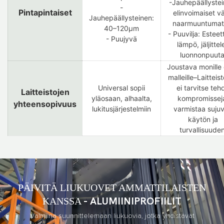
-Jauhepäällystei
-
Pintapintaiset
elinvoimaiset vä
Jauhepäällysteinen:
naarmuuntumat
40–120μm
- Puuvilja: Esteet
- Puujyvä
lämpö, ​​jäljittel
luonnonpuuta
Joustava monille
malleille–Laitteis
Universal sopii
ei tarvitse teh
Laitteistojen
yläosaan, alhaalta,
kompromissej
yhteensopivuus
lukitusjärjestelmiin
varmistaa suju
käytön ja
turvallisuuden
PÄIVITÄ LIUKUOVET AMMATTILAISTEN
KANSSA
- ALUMIINIPROFIILIT
Valmiina suunnittelemaan liukuovia, jotka yhdistävät