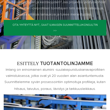
suorituskyvyn, tyylin ja kestävyyden? Jaa projektisi yksityiskohdat
- Imlang Alumiin -oviprofiilien toimittajien tiimi räätälöi ratkaisuja,
antaa ilmaisia ​​lainauksia ja tukee menestystäsi.
OTA YHTEYTTÄ NYT, SAAT ILMAISEN SUUNNITTELUKONSULTIN
>>
ESITTELY
TUOTANTOLINJAMME
Imlang on erinomainen alumiini -suulakepuristuskanavaprofiilien
valmistuksessa, jotka ovat yli 20 vuoden alan asiantuntemusta.
Suunnittelemme syvän prosessointiin optimoituja profiileja, kuten
hitsaus, taivutus, poraus, lävistys ja tarkkuusleikkaus.