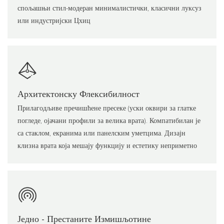
спољашњи стил-модеран минималистички, класични луксуз
или индустријски Цхиц
Архитектонску Флексибилност
Прилагодљиве пречишћене пресеке (уски оквири за глатке
погледе, ојачани профили за велика врата). Компатибилан је
са стаклом, екранима или панелским уметцима. Дизајн
клизна врата која мешају функцију и естетику неприметно
Једно - Престаните Измишљотине