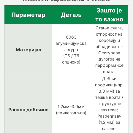
Зашто је
Параметар
Детаљ
то важно
Стање снаге,
отпорност на
6063
корозију и
алуминијумска
обрадивост –
Материјал
легура
Осигурава
(Т5 / Т6
дуготрајне
опционо)
перформансе
врата.
Дебљи
профили (нпр.
3,0 мм) за
тешка врата /
структурне
1.2мм–3.0мм
Распон дебљине
захтеве;
(прилагодљив)
Разређивач
(1,2 мм) за
лагане,