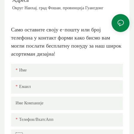
Адреса
Округ Нанхај, град Фошан, провинција Гуангдонг
Само оставите своју е-пошту или број
телефона у контакт форми како бисмо вам
могли послати бесплатну понуду за наш широк
асортиман дизајна!
Име
Емаил
Име Компаније
Телефон/ВхатсАпп