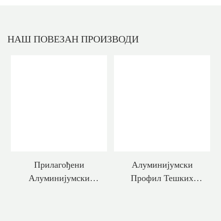
НАШ ПОВЕЗАН
ПРОИЗВОДИ
Прилагођени
Алуминијумски
Алуминијумски
Профил Тешких
Профили За Клизна
Дужности За Клизна
Врата
Врата Издржљив За
Комерцијалну