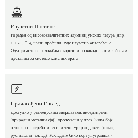
Изузетни Носивост
Израђен од висококвалитетних алуминијумских легура (нпр.
6063., Т5), наши профили нуде изузетно оптерећење.
Одупримите се изложбама, корозији и свакодневним хабањем
идеалним за системе клизних врата
Прилагођени Изглед
Доступно у разноврсним завршавама: анодизирани
(природни метални сјај), пресвучени у прах (жива боје,
отпоран на огреботине) или текстуриран дрвета (топло,
рустикални изглед). Ускладите било који унутрашњи /