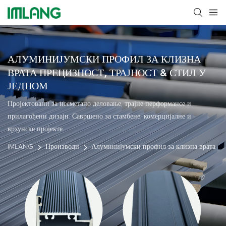
АЛУМИНИЈУМСКИ ПРОФИЛ ЗА КЛИЗНА
ВРАТА
ПРЕЦИЗНОСТ, ТРАЈНОСТ & СТИЛ У
ЈЕДНОМ
Пројектовани за несметано деловање, трајне перформансе и
прилагођени дизајн. Савршено за стамбене, комерцијалне и
врхунске пројекте.
IMLANG
Производи
Алуминијумски профил за клизна врата