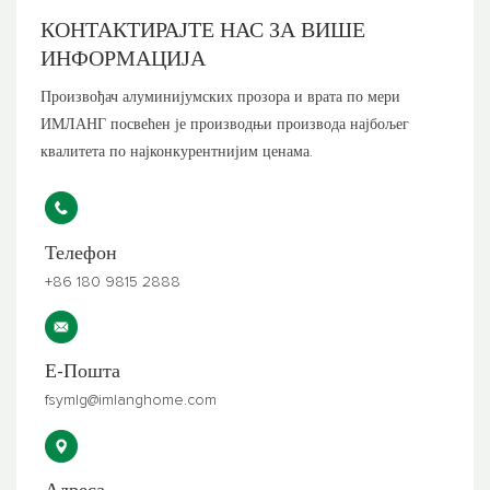
КОНТАКТИРАЈТЕ НАС ЗА
ВИШЕ
ИНФОРМАЦИЈА
Произвођач алуминијумских прозора и врата по мери
ИМЛАНГ посвећен је производњи производа најбољег
квалитета по најконкурентнијим ценама.
Телефон
+86 180 9815 2888
Е-Пошта
fsymlg@imlanghome.com