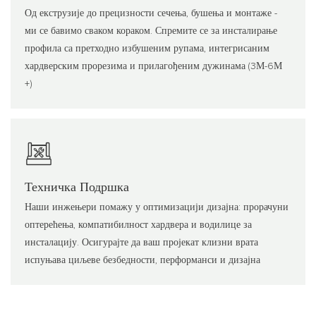
Од екструзије до прецизности сечења, бушења и монтаже -
ми се бавимо сваком кораком. Спремите се за инсталирање
профила са претходно избушеним рупама, интегрисаним
хардверским прорезима и прилагођеним дужинама (3М-6М
+)
Техничка Подршка
Наши инжењери помажу у оптимизацији дизајна: прорачуни
оптерећења, компатибилност хардвера и водилице за
инсталацију. Осигурајте да ваш пројекат клизни врата
испуњава циљеве безбедности, перформанси и дизајна