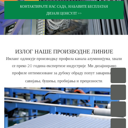
КОНТАКТИРАЈТЕ НАС САДА, НАБАВИТЕ БЕСПЛАТАН
ДИЗАЈН ЦОНСУЛТ >>
ИЗЛОГ
НАШЕ ПРОИЗВОДНЕ ЛИНИЈЕ
Имланг одликује производњу профила канала алуминијума, хвали
се преко 20 година експертизе индустрије. Ми дизајнирамо
профиле оптимизоване за дубоку обраду попут заваривања,
савијања, бушења, пробијања и прецизности.