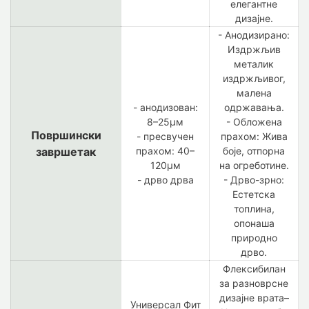
елегантне
дизајне.
- Анодизирано:
Издржљив
металик
издржљивог,
малена
- анодизован:
одржавања.
8–25μм
- Обложена
Површински
- пресвучен
прахом: Жива
завршетак
прахом: 40–
боје, отпорна
120μм
на огреботине.
- дрво дрва
- Дрво-зрно:
Естетска
топлина,
опонаша
природно
дрво.
Флексибилан
за разноврсне
дизајне врата–
Универсал Фит