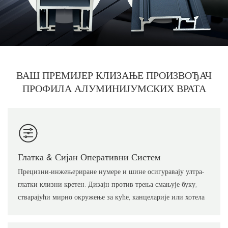
ВАШ ПРЕМИЈЕР КЛИЗАЊЕ
ПРОИЗВОЂАЧ
ПРОФИЛА АЛУМИНИЈУМСКИХ ВРАТА
Глатка & Сијан Оперативни Систем
Прецизни-инжењериране нумере и шине осигуравају ултра-
глатки клизни кретен. Дизајн против трења смањује буку,
стварајући мирно окружење за куће, канцеларије или хотела