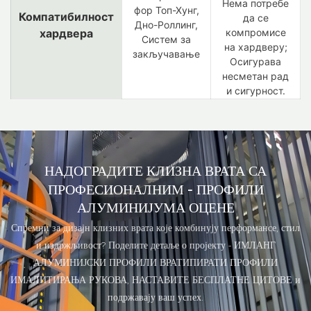
Нема потребе
фор Топ-Хунг,
Компатибилност
да се
Дно-Роллинг,
хардвера
компромисе
Систем за
на хардверу;
закључавање
Осигурава
несметан рад
и сигурност.
НАДОГРАДИТЕ КЛИЗНА ВРАТА СА
ПРОФЕСИОНАЛНИМ
- ПРОФИЛИ
АЛУМИНИЈУМА ОЦЕНЕ
Спремни за дизајн клизних врата које комбинују перформансе, стил
и издржљивост? Поделите детаље о пројекту - ИМЛАНГ
АЛУМИНИЈСКИ ПРОФИЛИ ВРАТИПИРАТИ ПРОФИЛИ
ИМАЛИТИРАЊА РУКОВА, НАСТАВИТЕ БЕСПЛАТНЕ ЦИТОВЕ и
подржавају ваш успех.