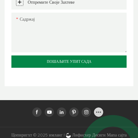
Отпремите Своје Захтеве
Садржај
ПОШАЉИТЕ УПИТ САДА
Цопиригхт © 2025 имланг |
Лифисхер Десигн
Мапа сајта