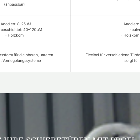
(anpassbar)
 Anodiert: 8–25μM
- Anodiert:
erbeschichtet: 40–120μM
-pulv
- Holzkorn
- Holzkorn
assform für die oberen, unteren
Flexibel für verschiedene Tür
-, Verriegelungssysteme
sorgt für