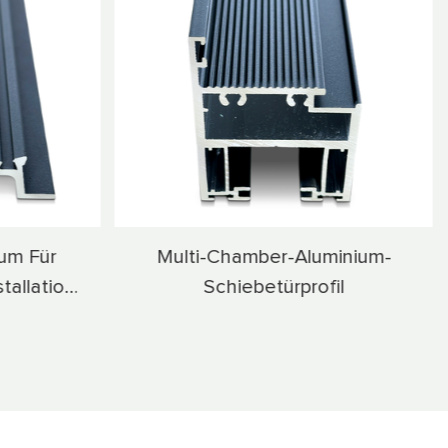
minium-
Verstärktes Strukturelles
il
Aluminiumprofil Für
Schiebetüren