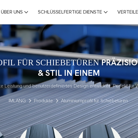
ÜBER UNS
SCHLÜSSELFERTIGE DIENSTE
VERTEIL
FIL FÜR SCHIEBETÜREN
PRÄZISIO
& STIL IN EINEM
te Leistung und benutzerdefiniertes Design entwickelt. Perfekt fü
IMLANG
Produkte
Aluminiumprofil für Schiebetüren