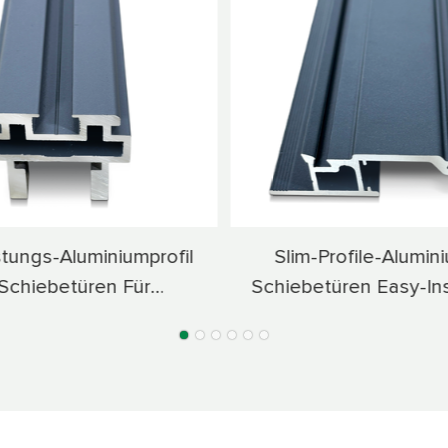
rofile-Aluminium Für
Multi-Chamber-Alu
üren Easy-Installation,
Schiebetürprof
m-Sparendesign