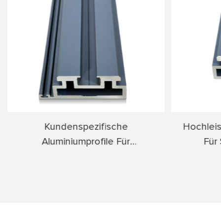
Hochleistungs-Aluminiumprofil
Slim-P
Für Schiebetüren Für
Schiebet
Gewerbliche & Wohngebrauch
Rau