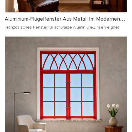
Aluminium-Flügelfenster Aus Metall Im Modernen
Französischen Stil
Französisches Fenster für schwarze Aluminium-Zinsen eignet