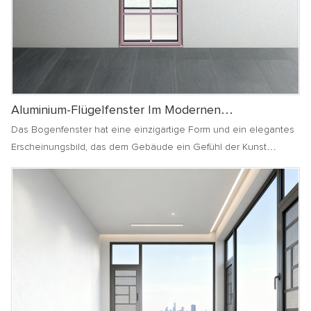
Aluminium-Flügelfenster Im Modernen
Französischen Stil
Das Bogenfenster hat eine einzigartige Form und ein elegantes
Erscheinungsbild, das dem Gebäude ein Gefühl der Kunst
verleihen kann und häufig in Gebäuden im europäischen oder
klassischen Stil verwendet wird