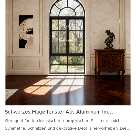
Schwarzes Flügelfenster Aus Aluminium Im
Modernen Französischen Stil
Geeignet für den klassischen europäischen Stil, in dem sich
Symmetrie, Schnitzen und dekorative Details hervorheben. Die
großen Glas- und eleganten Linien der französischen Fenster