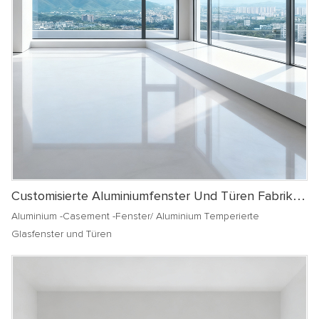
Customisierte Aluminiumfenster Und Türen Fabrik
Doppelte Glasscheibenfenster Aluminium Casement
Aluminium -Casement -Fenster/ Aluminium Temperierte
Windows
Glasfenster und Türen