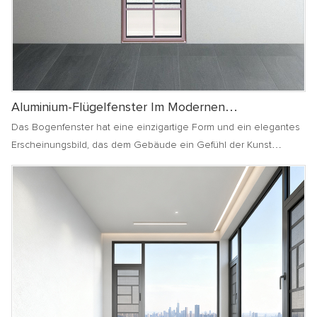
Aluminium-Flügelfenster Im Modernen
Französischen Stil
Das Bogenfenster hat eine einzigartige Form und ein elegantes
Erscheinungsbild, das dem Gebäude ein Gefühl der Kunst
verleihen kann und häufig in Gebäuden im europäischen oder
klassischen Stil verwendet wird