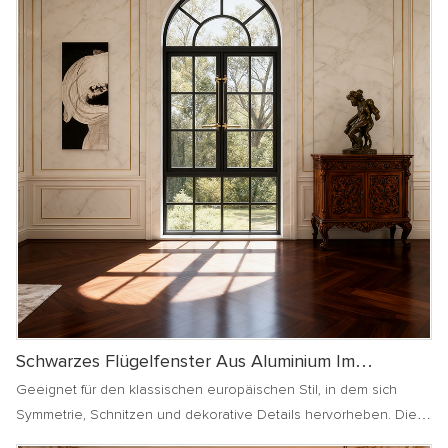
Schwarzes Flügelfenster Aus Aluminium Im
Modernen Französischen Stil
Geeignet für den klassischen europäischen Stil, in dem sich
Symmetrie, Schnitzen und dekorative Details hervorheben. Die
großen Glas- und eleganten Linien der französischen Fenster