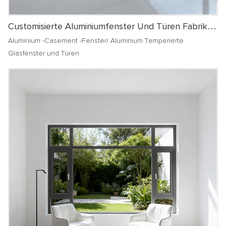
Customisierte Aluminiumfenster Und Türen Fabrik
Doppelte Glasscheibenfenster Aluminium Casement
Aluminium -Casement -Fenster/ Aluminium Temperierte
Windows
Glasfenster und Türen