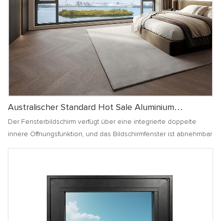
Australischer Standard Hot Sale Aluminium
Casement Fenster Energiesparende Glasschalldichte
Der Fensterbildschirm verfügt über eine integrierte doppelte
Häuser Fenster
innere Öffnungsfunktion, und das Bildschirmfenster ist abnehmbar