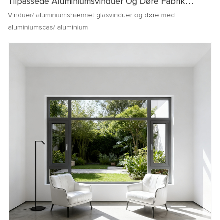
Tilpassede Aluminiumsvinduer Og Døre Fabrik
Dobbelt Tempereret Glas Casement Window
Vinduer/ aluminiumshærmet glasvinduer og døre med
Aluminium Casement Windows
aluminiumscas/ aluminium