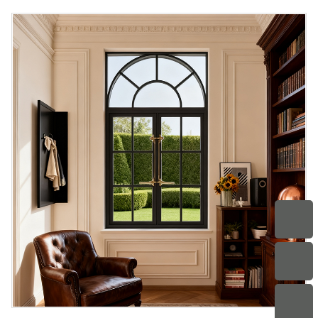
regnvand i at drive ind, egnet til regnfulde dage eller steder, der
kræver effektiv ventilation. De matcher perfekt franske og
europæiske arkitektoniske stilarter, hvilket forbedrer den
overordnede æstetiske appel