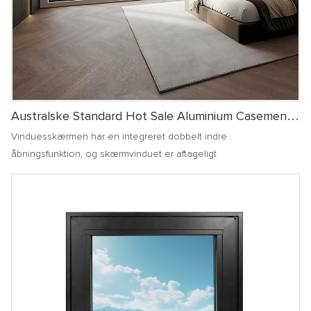
Australske Standard Hot Sale Aluminium Casement
Window Energibesparende Glaslydisoleret Hjem
Vinduesskærmen har en integreret dobbelt indre
Vindue
åbningsfunktion, og skærmvinduet er aftageligt