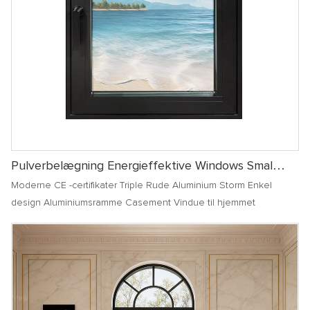
Pulverbelægning Energieffektive Windows Smal
Ramme Dobbelt Tempereret Glas Aluminium
Moderne CE -certifikater Triple Rude Aluminium Storm Enkel
Casement Windows And Doors
design Aluminiumsramme Casement Vindue til hjemmet