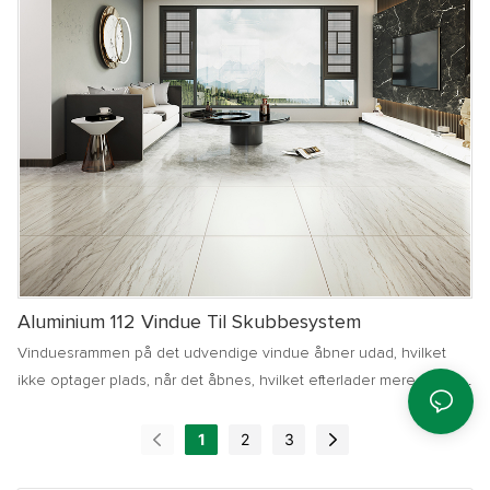
Aluminium 112 Vindue Til Skubbesystem
Vinduesrammen på det udvendige vindue åbner udad, hvilket
ikke optager plads, når det åbnes, hvilket efterlader mere plads
indendørs uden at påvirke indendørs aktiviteter. Det er
befordrende for møbellayout og har gode vandtætte egenskaber
1
2
3