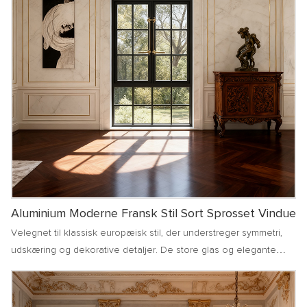
Aluminium Moderne Fransk Stil Sort Sprosset Vindue
Velegnet til klassisk europæisk stil, der understreger symmetri,
udskæring og dekorative detaljer. De store glas og elegante
linjer med franske vinduer matcher perfekt det egnede til villaer,
godser og andre bygninger, parret med sten eller udskårne
dekorationer for at fremvise luksus og elegance