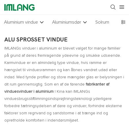
Aluminium vindue
Aluminiumsdør
Solrum
Glas 
ALU SPROSSET VINDUE
IMLANGs vinduer i aluminium er blevet valget for mange familier
på grund af deres fremragende ydeevne og smukke udseende.
Karmvindue er en almindelig type vindue, hvis ramme er
hængslet til vinduesrammen og kan åbnes vandret udad eller
indad. Med tynde profiler og store mængder glas er belysningen i
dit rum gennemsigtig. Som en af ​​de førende
fabrikanter af
vinduesvinduer i aluminium
I Kina kan IMLANGs
vinduesbrugsstiftlimningsindsprøjtningsteknologi yderligere
forbedre tætningsydelsen af ​​døre og vinduer, forhindre eksterne
faktorer som regnvand og sandstorme i at trænge ind og
opretholde komforten i indendørsmiljøet.