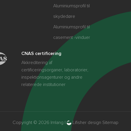
Aluminiumsprofil til
skydedøre
Aluminiumsprofil til
casement -vinduer
CNAS certificering
Akkreditering af
certificeringsorganer, laboratorier,
inspektionsagenturer og andre
relaterede institutioner
Copyright © 2026 Imlang |
Lifisher design
Sitemap