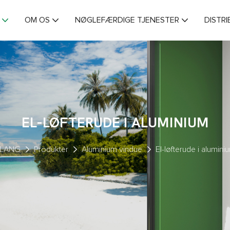
OM OS
NØGLEFÆRDIGE TJENESTER
DISTR
EL-LØFTERUDE I ALUMINIUM
MLANG
Produkter
Aluminium vindue
El-løfterude i alumini