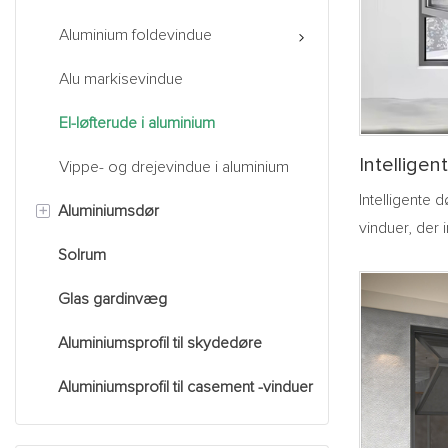
Aluminium foldevindue
Alu markisevindue
El-løfterude i aluminium
Intelligen
Vippe- og drejevindue i aluminium
Aluminiu
Intelligente 
+
Aluminiumsdør
vinduer, der
Solrum
Alu skydedør
intelligente 
traditionelle
Glas gardinvæg
Aluminium svingdør
registrering 
eksempel ve
Aluminiumsprofil til skydedøre
Aluminium foldedør
menneskekrop
Aluminiumsprofil til casement -vinduer
Alu lift skydedør
regnforhold 
Dørenes og v