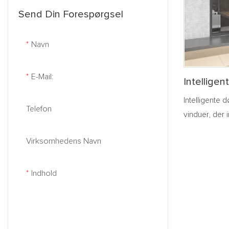
ved at bruge
Send Din Forespørgsel
mellemtiden 
sikkerhedsbe
Navn
åbnes unorm
sende alarmm
dermed forb
E-Mail:
Intelligen
komforten og
Lodret Fo
Intelligente 
Telefon
vinduer, der
intelligente 
Virksomhedens Navn
traditionelle
registrering 
eksempel ve
Indhold
menneskekrop
regnforhold 
Dørenes og v