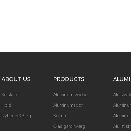
 mobilapps og så videre. I
har de
skyttelsesfunktioner. Når de
alt, kan de med det samme
eddelelser til brugerne og
edre bekvemmeligheden,
 sikkerheden i hjemmet
ABOUT US
PRODUCTS
ALUM
Selskab
Aluminium vindue
Alu skyd
Hold
Aluminiumsdør
Aluminiu
Nyheder&Blog
Solrum
Aluminiu
Glas gardinvæg
Alu lift 