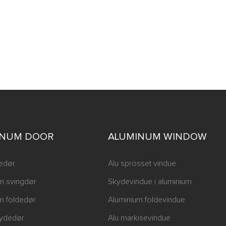
INUM DOOR
ALUMINUM WINDOW
edør
Alu sprosset vindue
m svingdør
Skydevindue i aluminium
m foldedør
Aluminium foldevindue
skydedør
Alu markisevindue