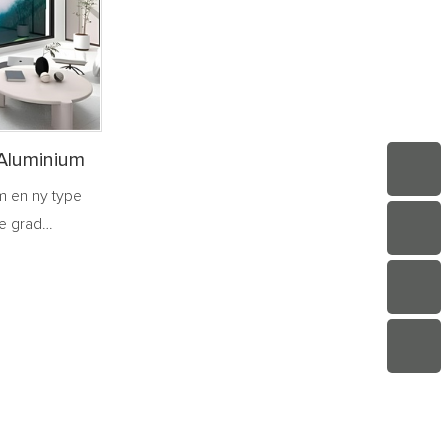
videre. I
ved at bruge mobilapps og så videre. I
mellemtiden har de
ner. Når de
sikkerhedsbeskyttelsesfunktioner. Når de
det samme
åbnes unormalt, kan de med det samme
rugerne og
sende alarmmeddelelser til brugerne og
gheden,
dermed forbedre bekvemmeligheden,
 Aluminium
hjemmet
komforten og sikkerheden i hjemmet
m en ny type
de grad
mennesker for
 og
n enkel og nem
an vinduer
r tid og energi