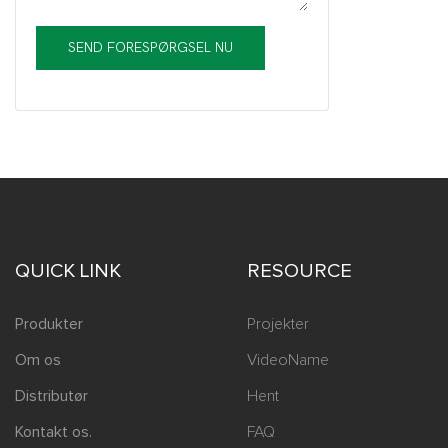
ved at bruge
mellemtiden 
SEND FORESPØRGSEL NU
sikkerhedsbe
åbnes unorm
sende alarmm
dermed forb
komforten og
QUICK LINK
RESOURCE
Produkter
Projekter
Om os
VideoName
Distributør
Hent
Kontakt os.
FAQ