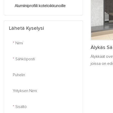
ohjata kauko-
Alumiiniprofiili koteloikkunoille
Alumiininen nostoliukuovi
tilaa voidaan 
edelleen. Sa
suojaustoimi
Lähetä Kyselysi
epänormaalist
hälytysilmoitu
Nimi
kodin mukavuu
Älykäs Sä
Alumiinin
Älykkäät ovet
Sähköposti
Ikkuna
joissa on edi
ohjausjärjest
Puhelin
pohjalta. Ne 
avautumisen 
Yrityksen Nimi
esimerkiksi 
läheisyyden, 
sadeolosuhte
Sisältö