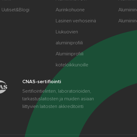
Uutiset&Blogi
Aurinkohuone
Alumiinin
Lasinen verhoseinä
Alumiini
Liukuovien
alumiiniprofiili
Alumiiniprofiili
koteloikkunoille
CNAS-sertifiointi
Sertifiointielinten, laboratorioiden,
tarkastuslaitosten ja muiden asiaan
liittyvien laitosten akkreditointi