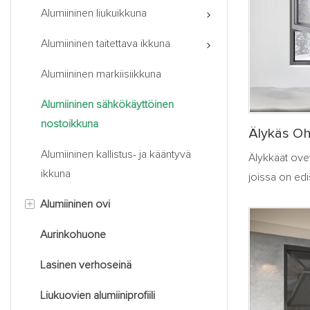
Alumiininen liukuikkuna
Alumiininen taitettava ikkuna
Alumiininen markiisiikkuna
Alumiininen sähkökäyttöinen
nostoikkuna
Älykäs Oh
Alumiininen kallistus- ja kääntyvä
Älykkäät ovet
ikkuna
joissa on edi
ohjausjärjest
+
Alumiininen ovi
pohjalta. Ne 
Aurinkohuone
Alumiininen liukuovi
avautumisen 
esimerkiksi 
Lasinen verhoseinä
Alumiininen kääntöovi
läheisyyden, 
sadeolosuhte
Liukuovien alumiiniprofiili
Alumiininen taitto-ovi