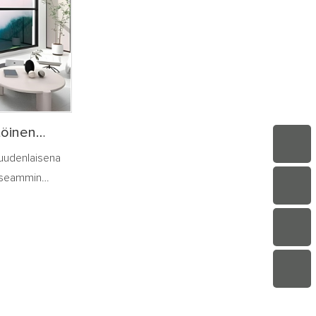
n ja ikkunoiden
ohjata kauko-ohjauksella. Ovien ja ikkunoiden
luksilla ja niin
tilaa voidaan ohjata mobiilisovelluksilla ja niin
ä on
edelleen. Samaan aikaan heillä on
taan
suojaustoimintoja. Kun ne avataan
ttää nopeasti
epänormaalisti, ne voivat lähettää nopeasti
mikä parantaa
hälytysilmoituksia käyttäjille, mikä parantaa
 turvallisuutta.
kodin mukavuutta, mukavuutta ja turvallisuutta.
töinen
 uudenlaisena
 useammin
ojensa ja
si.
ellä
 avata ja
energiaa