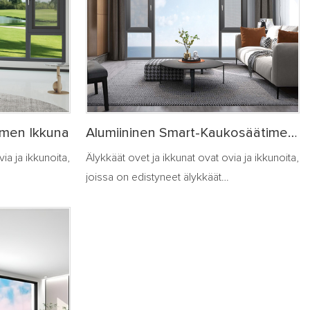
imen Ikkuna
Alumiininen Smart-Kaukosäätimen
Ikkuna
ia ja ikkunoita,
Älykkäät ovet ja ikkunat ovat ovia ja ikkunoita,
joissa on edistyneet älykkäät
 järjestelmien
ohjausjärjestelmät perinteisten järjestelmien
automaattisen
pohjalta. Ne voivat saavuttaa automaattisen
nistuksen
avautumisen ja sulkemisen tunnistuksen
iskehon
esimerkiksi tunnistamalla ihmiskehon
n, tuuli- ja
läheisyyden, valon voimakkuuden, tuuli- ja
daan myös
sadeolosuhteet jne. Niitä voidaan myös