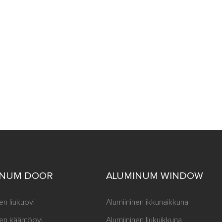
INUM DOOR
ALUMINUM WINDOW
en liukuovi
Alumiininen ikkunaikkuna
nen kääntöovi
Alumiininen liukuikkuna