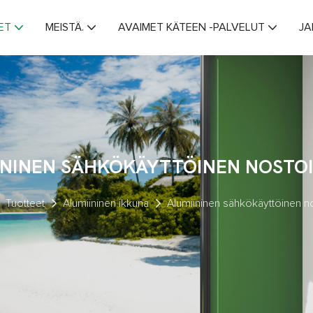
ET
MEISTÄ.
AVAIMET KÄTEEN -PALVELUT
JA
ININEN SÄHKÖKÄYTTÖINEN NOSTO
Tuotteet
Alumiininen ikkuna
Alumiininen sähkökäyttöinen n