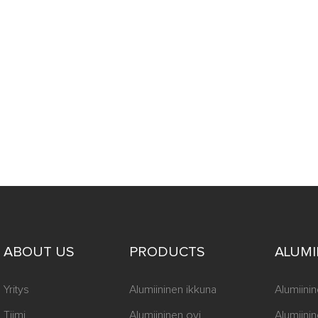
ohjauksella. Ovien ja ikkunoiden
ohjata mobiilisovelluksilla ja niin
maan aikaan heillä on
ntoja. Kun ne avataan
i, ne voivat lähettää nopeasti
ksia käyttäjille, mikä parantaa
tta, mukavuutta ja turvallisuutta.
ABOUT US
PRODUCTS
ALUM
Yritys
Alumiininen ikkuna
Alumiinin
Tiimi
Alumiininen ovi
Alumiini