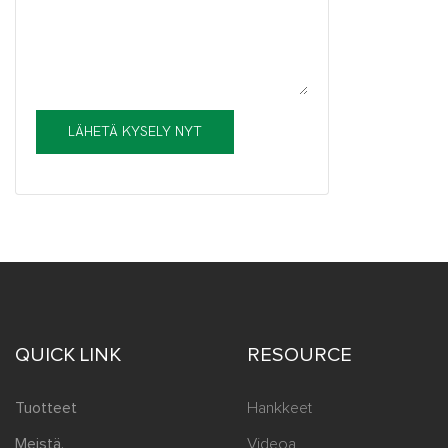
ohjata kauko-
tilaa voidaan 
edelleen. Sa
suojaustoimi
epänormaalist
LÄHETÄ KYSELY NYT
hälytysilmoitu
kodin mukavuu
QUICK LINK
RESOURCE
Tuotteet
Hankkeet
Meistä.
Videoa