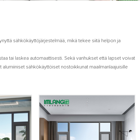
nyttä sähkökäyttöjärjestelmää, mikä tekee siitä helpon ja
nostaa tai laskea automaattisesti. Sekä vanhukset että lapset voivat
t alumiiniset sähkökäyttöiset nostoikkunat maailmanlaajuisille