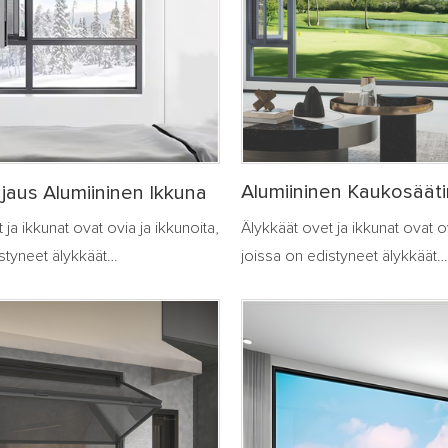
Alumiininen Kaukosäät
jaus Alumiininen Ikkuna
Älykkäät ovet ja ikkunat ovat ov
 ja ikkunat ovat ovia ja ikkunoita,
joissa on edistyneet älykkäät
styneet älykkäät
ohjausjärjestelmät perinteisten
elmät perinteisten järjestelmien
pohjalta. Ne voivat saavuttaa 
voivat saavuttaa automaattisen
avautumisen ja sulkemisen tun
ja sulkemisen tunnistuksen
esimerkiksi tunnistamalla ihm
tunnistamalla ihmiskehon
läheisyyden, valon voimakkuude
valon voimakkuuden, tuuli- ja
sadeolosuhteet jne. Niitä voi
et jne. Niitä voidaan myös