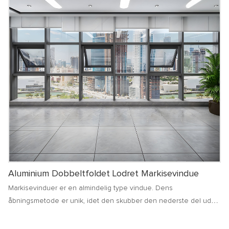
temperament til bygningen
Aluminium Dobbeltfoldet Lodret Markisevindue
Markisevinduer er en almindelig type vindue. Dens
åbningsmetode er unik, idet den skubber den nederste del udad
i en vis vinkel, hvilket kan opretholde en god ventilation og
effektivt forhindre regnvand i at trænge ind i rummet på regnfulde