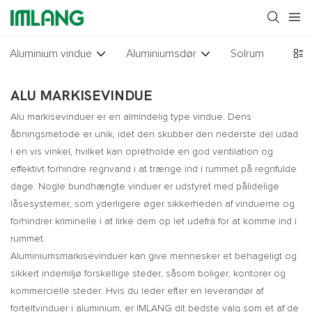
Aluminium vindue
Aluminiumsdør
Solrum
Glas 
ALU MARKISEVINDUE
Alu markisevinduer er en almindelig type vindue. Dens
åbningsmetode er unik, idet den skubber den nederste del udad
i en vis vinkel, hvilket kan opretholde en god ventilation og
effektivt forhindre regnvand i at trænge ind i rummet på regnfulde
dage. Nogle bundhængte vinduer er udstyret med pålidelige
låsesystemer, som yderligere øger sikkerheden af ​​vinduerne og
forhindrer kriminelle i at lirke dem op let udefra for at komme ind i
rummet.
Aluminiumsmarkisevinduer kan give mennesker et behageligt og
sikkert indemiljø forskellige steder, såsom boliger, kontorer og
kommercielle steder. Hvis du leder efter en leverandør af
forteltvinduer i aluminium, er IMLANG dit bedste valg som et af de