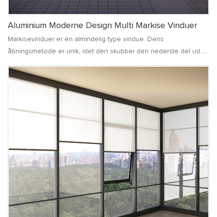
Aluminium Moderne Design Multi Markise Vinduer
Markisevinduer er en almindelig type vindue. Dens
åbningsmetode er unik, idet den skubber den nederste del udad
i en vis vinkel, hvilket kan opretholde en god ventilation og
effektivt forhindre regnvand i at trænge ind i rummet på regnfulde
dage. markisevinduer bruger normalt hardwaretilbehør af høj
kvalitet for at sikre jævn og sikker åbning og lukning. Dens
design er både smukt og praktisk, hvilket tilføjer et elegant
temperament til bygningen. Med hensyn til ventilation kan
markisevinduer opnå mikroventilation, holde indendørsluften frisk
og undgå, at kraftig vind blæser direkte. Uanset om det er i bolig-,
kontor- eller kommercielle områder, kan markisevinduer spille en
vigtig rolle i at give mennesker et behageligt og sikkert
indendørsmiljø