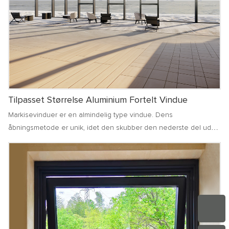
indendørsmiljø
Tilpasset Størrelse Aluminium Fortelt Vindue
Markisevinduer er en almindelig type vindue. Dens
åbningsmetode er unik, idet den skubber den nederste del udad
i en vis vinkel, hvilket kan opretholde en god ventilation og
effektivt forhindre regnvand i at trænge ind i rummet på regnfulde
dage. markisevinduer bruger normalt hardwaretilbehør af høj
kvalitet for at sikre jævn og sikker åbning og lukning. Dens
design er både smukt og praktisk, hvilket tilføjer et elegant
temperament til bygningen. Med hensyn til ventilation kan
markisevinduer opnå mikroventilation, holde indendørsluften frisk