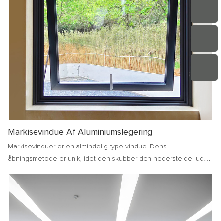
og undgå, at kraftig vind blæser direkte. Uanset om det er i bolig-,
kontor- eller kommercielle områder, kan markisevinduer spille en
vigtig rolle i at give mennesker et behageligt og sikkert
indendørsmiljø
Markisevindue Af Aluminiumslegering
Markisevinduer er en almindelig type vindue. Dens
åbningsmetode er unik, idet den skubber den nederste del udad
i en vis vinkel, hvilket kan opretholde en god ventilation og
effektivt forhindre regnvand i at trænge ind i rummet på regnfulde
dage. markisevinduer bruger normalt hardwaretilbehør af høj
kvalitet for at sikre jævn og sikker åbning og lukning. Dens
design er både smukt og praktisk, hvilket tilføjer et elegant