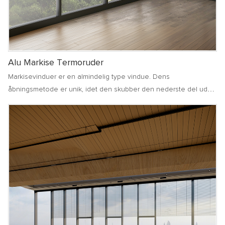
Alu Markise Termoruder
Markisevinduer er en almindelig type vindue. Dens
åbningsmetode er unik, idet den skubber den nederste del udad
i en vis vinkel, hvilket kan opretholde en god ventilation og
effektivt forhindre regnvand i at trænge ind i rummet på regnfulde
dage. markisevinduer bruger normalt hardwaretilbehør af høj
kvalitet for at sikre jævn og sikker åbning og lukning. Dens
design er både smukt og praktisk, hvilket tilføjer et elegant
temperament til bygningen. Med hensyn til ventilation kan
markisevinduer opnå mikroventilation, holde indendørsluften frisk
og undgå, at kraftig vind blæser direkte. Uanset om det er i bolig-,
kontor- eller kommercielle områder, kan markisevinduer spille en
vigtig rolle i at give mennesker et behageligt og sikkert