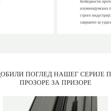
е
безбедности про
алуминијумских п
строге индустријс
савршено за узди
ДОБИЛИ ПОГЛЕД
НАШЕГ СЕРИЈЕ 
ПРОЗОРЕ ЗА ПРИЗОРЕ