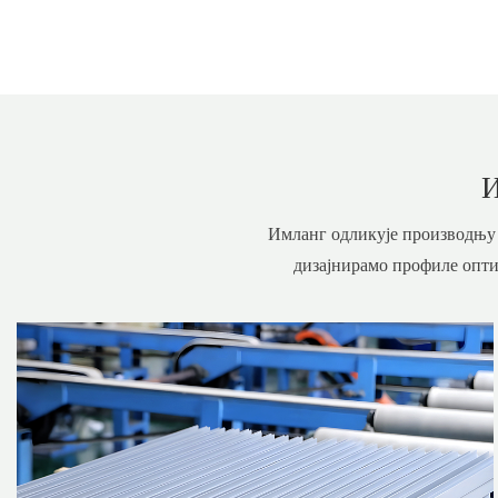
Имланг одликује производњу 
дизајнирамо профиле опти