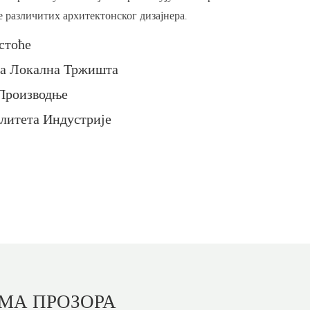
е различитих архитектонског дизајнера.
стоће
а Локална Тржишта
 Производње
литета Индустрије
МА ПРОЗОРА