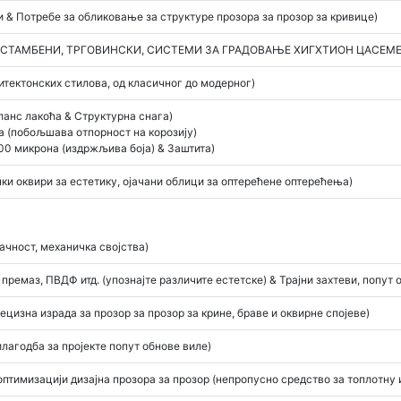
 & Потребе за обликовање за структуре прозора за прозор за кривице)
(СТАМБЕНИ, ТРГОВИНСКИ, СИСТЕМИ ЗА ГРАДОВАЊЕ ХИГХТИОН ЦАСЕМЕ
итектонских стилова, од класичног до модерног)
ланс лакоћа & Структурна снага)
а (побољшава отпорност на корозију)
100 микрона (издржљива боја) & Заштита)
нки оквири за естетику, ојачани облици за оптерећене оптерећења)
ачност, механичка својства)
ремаз, ПВДФ итд. (упознајте различите естетске) & Трајни захтеви, попу
цизна израда за прозор за прозор за крине, браве и оквирне спојеве)
лагодба за пројекте попут обнове виле)
тимизацији дизајна прозора за прозор (непропусно средство за топлотну 