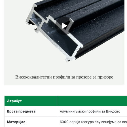
Висококвалитетни профили за прозоре за призоре
Атрибут
Врста предмета
Алуминијумски профили за Виндовс
Материјал
6000 серија (легура алуминијума са в