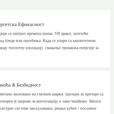
ргетска Ефикасност
ере са оштрих времена (киша, УВ зраке), штитећи
од бледе или оштећења. Када се упари са квалитетним
вају топлотну изолацију, смањење трошкова енергије за
коћа & Безбедност
метано засновано на глатким шарки, прозори за призоре са
творен је широко за вентилацију и лако чишћење. Многи
сигурне системе закључавања, јачање кућне / пословне