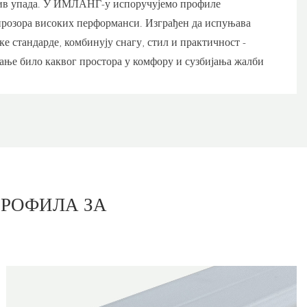
тив упада. У ИМЛАНГ-у испоручујемо профиле
розора високих перформанси. Изграђен да испуњава
ке стандарде, комбинују снагу, стил и практичност -
зање било каквог простора у комфору и сузбијања жалби
ПРОФИЛА ЗА