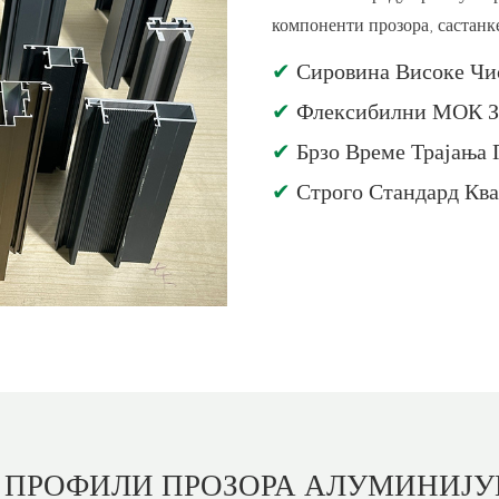
компоненти прозора, састанк
✔
Сировина Високе Чи
✔
Флексибилни МОК З
✔
Брзо Време Трајања
✔
Строго Стандард Ква
И
ПРОФИЛИ ПРОЗОРА АЛУМИНИЈУ