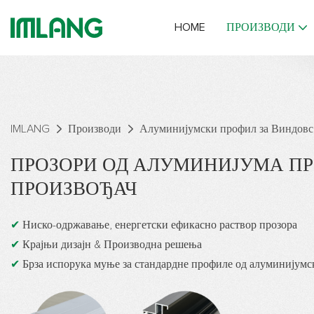
HOME
ПРОИЗВОДИ
IMLANG
Производи
Алуминијумски профил за Виндовс
ПРОЗОРИ ОД АЛУМИНИЈУМА
П
ПРОИЗВОЂАЧ
✔
Ниско-одржавање, енергетски ефикасно раствор прозора
✔
Крајњи дизајн & Производна решења
✔
Брза испорука муње за стандардне профиле од алуминијумс