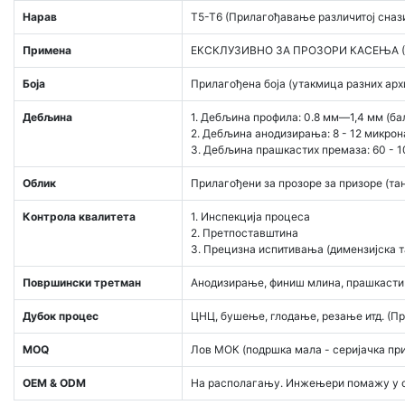
Нарав
T5-T6 (Прилагођавање различитој снази
Примена
ЕКСКЛУЗИВНО ЗА ПРОЗОРИ КАСЕЊА 
Боја
Прилагођена боја (утакмица разних арх
Дебљина
1. Дебљина профила: 0.8 мм—1,4 мм (ба
2. Дебљина анодизирања: 8 - 12 микрон
3. Дебљина прашкастих премаза: 60 ​​- 
Облик
Прилагођени за прозоре за призоре (та
Контрола квалитета
1. Инспекција процеса
2. Претпоставштина
3. Прецизна испитивања (димензијска т
Површински третман
Анодизирање, финиш млина, прашкасти п
Дубок процес
ЦНЦ, бушење, глодање, резање итд. (Пре
MOQ
Лов МОК (подршка мала - серијачка при
OEM & ODM
На располагању. Инжењери помажу у оп