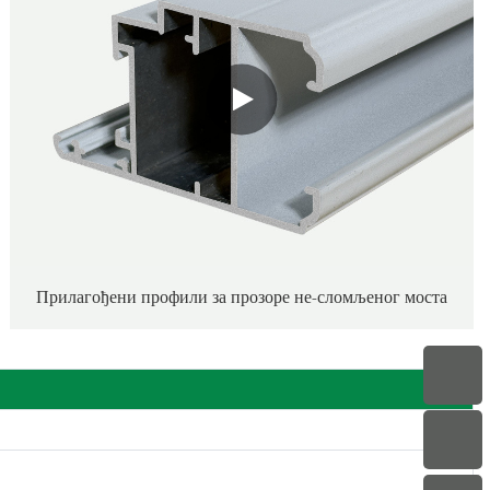
Прилагођени профили за прозоре не-сломљеног моста