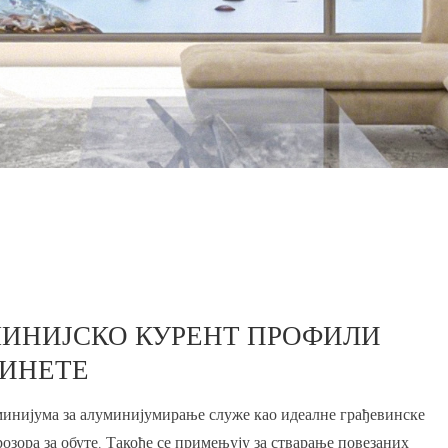
ИНИЈСКО КУРЕНТ
ПРОФИЛИ
РИНЕТЕ
инијума за алуминијумирање служе као идеалне грађевинске
озора за обуте. Такође се примењују за стварање повезаних