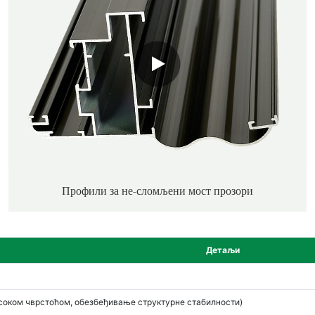
Профили за не-сломљени мост прозори
Детаљи
исоком чврстоћом, обезбеђивање структурне стабилности)