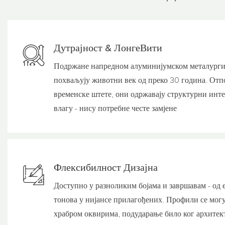
Дутрајност & ЛонгеВити
Подржане напредном алуминијумском металургиј
похваљују животни век од преко 30 година. Отпор
временске штете, они одржавају структурни инт
влагу - нису потребне честе замјене
Флексибилност Дизајна
Доступно у разноликим бојама и завршавам - од
тонова у нијансе прилагођених. Профили се мог
храбром оквирима, подударање било ког архитекто