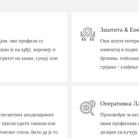
Заштита & Ене
ом, ови профили се
Они штите ентериј
ан је на хрђу, корозију и
намештај и подне 
егритет на киши, сунцу или
бртвама, побољша
грејање / хлађење
Оперативна Ла
 елегантних анодизираних
Произвођач за нес
у прилагодити танким или
овим профилима о
нског стила, било да је то
дизајни укључују 