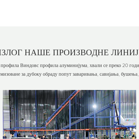
ИЗЛОГ
НАШЕ ПРОИЗВОДНЕ ЛИНИЈ
профила Виндовс профила алуминијума, хвали се преко 20 годи
мизоване за дубоку обраду попут заваривања, савијања, бушења,