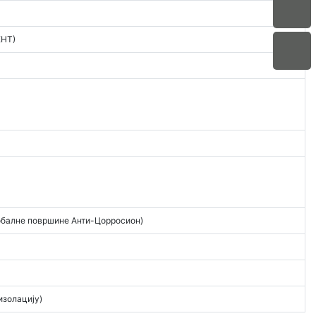
НТ)
т обалне површине Анти-Цорросион)
изолацију)