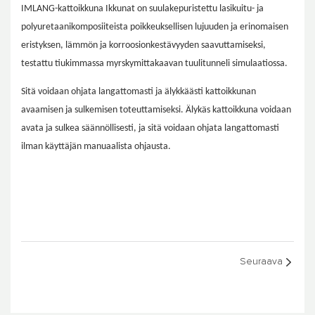
IMLANG-kattoikkuna Ikkunat on suulakepuristettu lasikuitu- ja
polyuretaanikomposiiteista poikkeuksellisen lujuuden ja erinomaisen
eristyksen, lämmön ja korroosionkestävyyden saavuttamiseksi,
testattu tiukimmassa myrskymittakaavan tuulitunneli simulaatiossa.
Sitä voidaan ohjata langattomasti ja älykkäästi kattoikkunan
avaamisen ja sulkemisen toteuttamiseksi. Älykäs kattoikkuna voidaan
avata ja sulkea säännöllisesti, ja sitä voidaan ohjata langattomasti
ilman käyttäjän manuaalista ohjausta.
Seuraava