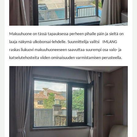
Makuuhuone on tässä tapauksessa perheen pihalle päin ja sieltä on
laaja näkymä ulkobonsai-lehdelle. Suunnittelija valitsi
IMLANG
raskas liukuovi makuuhuoneeseen saavuttaa suurempi osa valo- ja
katselutehosteita viiden ominaisuuden varmistamisen perusteella.