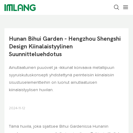
Hunan Bihui Garden - Hengzhou Shengshi 
Design Kiinalaistyylinen 
Suunnitteluehdotus
Ainutlaatuinen puuovet ja -ikkunat korvaava metallipuun
syyruiskutuskonsepti yhdistettynä perinteisiin kiinalaisiin
sisustuselementteihin on luonut ainutlaatuisen
kiinalaistyylisen huvilan.
2024-11-12
Tämä huvila, joka sijaitsee Bihui Gardenissa Hunanin