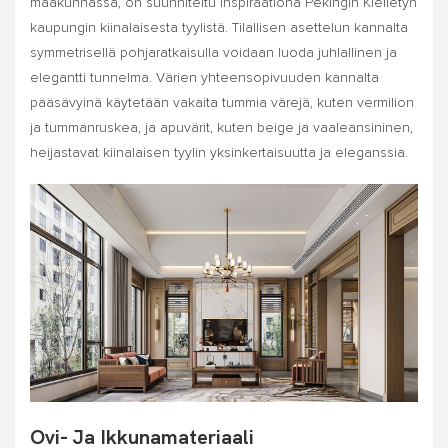
maakunnassa, on suunniteltu inspiraationa Pekingin Kielletyn
kaupungin kiinalaisesta tyylistä. Tilallisen asettelun kannalta
symmetrisellä pohjaratkaisulla voidaan luoda juhlallinen ja
elegantti tunnelma. Värien yhteensopivuuden kannalta
pääsävyinä käytetään vakaita tummia värejä, kuten vermilion
ja tummanruskea, ja apuvärit, kuten beige ja vaaleansininen,
heijastavat kiinalaisen tyylin yksinkertaisuutta ja eleganssia.
Ovi- Ja Ikkunamateriaali