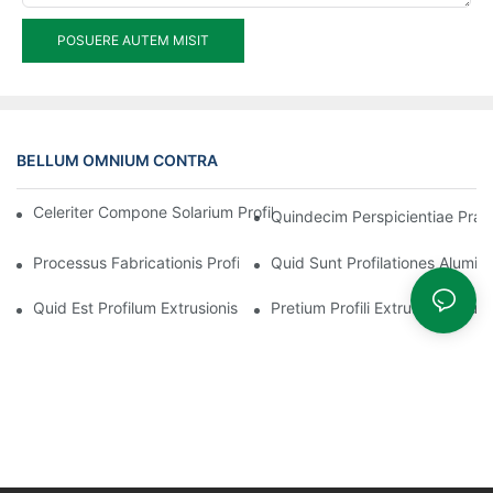
POSUERE AUTEM MISIT
BELLUM OMNIUM CONTRA
Celeriter Compone Solarium Profilum Aluminium Frangens Ther
Quindecim Perspicientiae Praec
Processus Fabricationis Profilationis Extrusionis Aluminii
Quid Sunt Profilationes Aluminii
Quid Est Profilum Extrusionis Aluminii?
Pretium Profili Extrusionis Alumi