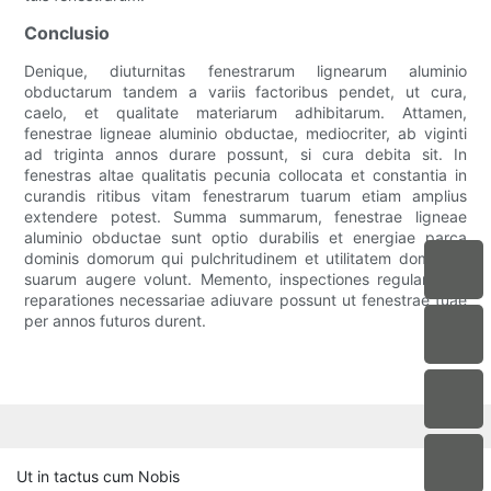
Conclusio
Denique, diuturnitas fenestrarum lignearum aluminio
obductarum tandem a variis factoribus pendet, ut cura,
caelo, et qualitate materiarum adhibitarum. Attamen,
fenestrae ligneae aluminio obductae, mediocriter, ab viginti
ad triginta annos durare possunt, si cura debita sit. In
fenestras altae qualitatis pecunia collocata et constantia in
curandis ritibus vitam fenestrarum tuarum etiam amplius
extendere potest. Summa summarum, fenestrae ligneae
aluminio obductae sunt optio durabilis et energiae parca
dominis domorum qui pulchritudinem et utilitatem domorum
suarum augere volunt. Memento, inspectiones regulares et
reparationes necessariae adiuvare possunt ut fenestrae tuae
per annos futuros durent.
Ut in tactus cum Nobis