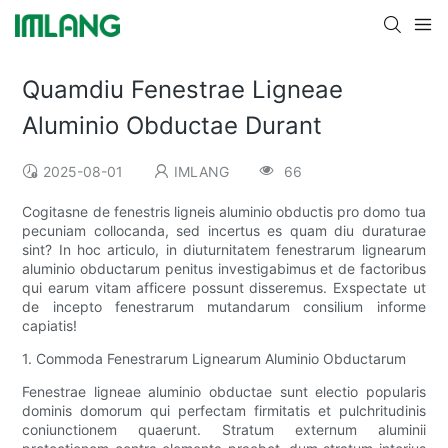
Quamdiu Fenestrae Ligneae
Aluminio Obductae Durant
2025-08-01
IMLANG
66
Cogitasne de fenestris ligneis aluminio obductis pro domo tua
pecuniam collocanda, sed incertus es quam diu duraturae
sint? In hoc articulo, in diuturnitatem fenestrarum lignearum
aluminio obductarum penitus investigabimus et de factoribus
qui earum vitam afficere possunt disseremus. Exspectate ut
de incepto fenestrarum mutandarum consilium informe
capiatis!
1. Commoda Fenestrarum Lignearum Aluminio Obductarum
Fenestrae ligneae aluminio obductae sunt electio popularis
dominis domorum qui perfectam firmitatis et pulchritudinis
coniunctionem quaerunt. Stratum externum aluminii