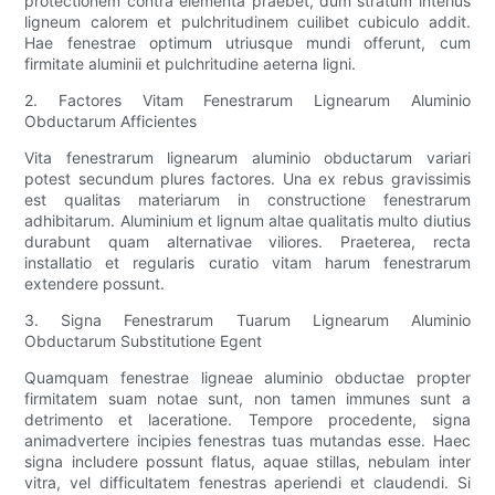
protectionem contra elementa praebet, dum stratum interius
ligneum calorem et pulchritudinem cuilibet cubiculo addit.
Hae fenestrae optimum utriusque mundi offerunt, cum
firmitate aluminii et pulchritudine aeterna ligni.
2. Factores Vitam Fenestrarum Lignearum Aluminio
Obductarum Afficientes
Vita fenestrarum lignearum aluminio obductarum variari
potest secundum plures factores. Una ex rebus gravissimis
est qualitas materiarum in constructione fenestrarum
adhibitarum. Aluminium et lignum altae qualitatis multo diutius
durabunt quam alternativae viliores. Praeterea, recta
installatio et regularis curatio vitam harum fenestrarum
extendere possunt.
3. Signa Fenestrarum Tuarum Lignearum Aluminio
Obductarum Substitutione Egent
Quamquam fenestrae ligneae aluminio obductae propter
firmitatem suam notae sunt, non tamen immunes sunt a
detrimento et laceratione. Tempore procedente, signa
animadvertere incipies fenestras tuas mutandas esse. Haec
signa includere possunt flatus, aquae stillas, nebulam inter
vitra, vel difficultatem fenestras aperiendi et claudendi. Si