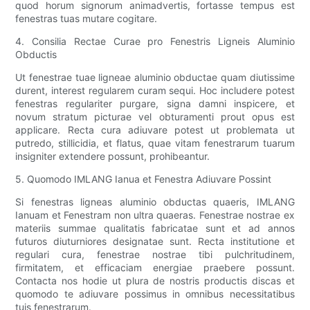
quod horum signorum animadvertis, fortasse tempus est
fenestras tuas mutare cogitare.
4. Consilia Rectae Curae pro Fenestris Ligneis Aluminio
Obductis
Ut fenestrae tuae ligneae aluminio obductae quam diutissime
durent, interest regularem curam sequi. Hoc includere potest
fenestras regulariter purgare, signa damni inspicere, et
novum stratum picturae vel obturamenti prout opus est
applicare. Recta cura adiuvare potest ut problemata ut
putredo, stillicidia, et flatus, quae vitam fenestrarum tuarum
insigniter extendere possunt, prohibeantur.
5. Quomodo IMLANG Ianua et Fenestra Adiuvare Possint
Si fenestras ligneas aluminio obductas quaeris, IMLANG
Ianuam et Fenestram non ultra quaeras. Fenestrae nostrae ex
materiis summae qualitatis fabricatae sunt et ad annos
futuros diuturniores designatae sunt. Recta institutione et
regulari cura, fenestrae nostrae tibi pulchritudinem,
firmitatem, et efficaciam energiae praebere possunt.
Contacta nos hodie ut plura de nostris productis discas et
quomodo te adiuvare possimus in omnibus necessitatibus
tuis fenestrarum.