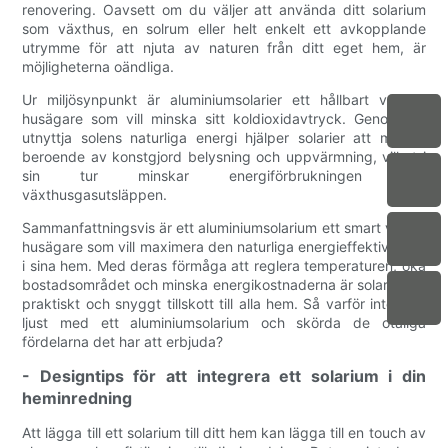
renovering. Oavsett om du väljer att använda ditt solarium
som växthus, en solrum eller helt enkelt ett avkopplande
utrymme för att njuta av naturen från ditt eget hem, är
möjligheterna oändliga.
Ur miljösynpunkt är aluminiumsolarier ett hållbart val för
husägare som vill minska sitt koldioxidavtryck. Genom att
utnyttja solens naturliga energi hjälper solarier att minska
beroende av konstgjord belysning och uppvärmning, vilket i
sin tur minskar energiförbrukningen och
växthusgasutsläppen.
Sammanfattningsvis är ett aluminiumsolarium ett smart val för
husägare som vill maximera den naturliga energieffektiviteten
i sina hem. Med deras förmåga att reglera temperaturen, öka
bostadsområdet och minska energikostnaderna är solarier ett
praktiskt och snyggt tillskott till alla hem. Så varför inte lysa
ljust med ett aluminiumsolarium och skörda de otaliga
fördelarna det har att erbjuda?
- Designtips för att integrera ett solarium i din
heminredning
Att lägga till ett solarium till ditt hem kan lägga till en touch av