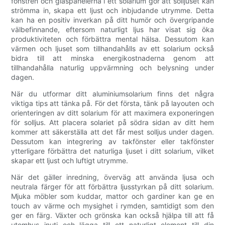
fönstren och glaspanelerna i ett solarium gör att solljuset kan
strömma in, skapa ett ljust och inbjudande utrymme. Detta
kan ha en positiv inverkan på ditt humör och övergripande
välbefinnande, eftersom naturligt ljus har visat sig öka
produktiviteten och förbättra mental hälsa. Dessutom kan
värmen och ljuset som tillhandahålls av ett solarium också
bidra till att minska energikostnaderna genom att
tillhandahålla naturlig uppvärmning och belysning under
dagen.
När du utformar ditt aluminiumsolarium finns det några
viktiga tips att tänka på. För det första, tänk på layouten och
orienteringen av ditt solarium för att maximera exponeringen
för solljus. Att placera solariet på södra sidan av ditt hem
kommer att säkerställa att det får mest solljus under dagen.
Dessutom kan integrering av takfönster eller takfönster
ytterligare förbättra det naturliga ljuset i ditt solarium, vilket
skapar ett ljust och luftigt utrymme.
När det gäller inredning, överväg att använda ljusa och
neutrala färger för att förbättra ljusstyrkan på ditt solarium.
Mjuka möbler som kuddar, mattor och gardiner kan ge en
touch av värme och mysighet i rymden, samtidigt som den
ger en färg. Växter och grönska kan också hjälpa till att få
utomhus inuti och lägga till ett naturligt element till din