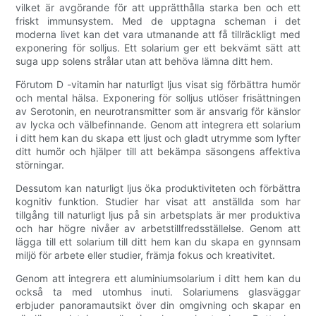
vilket är avgörande för att upprätthålla starka ben och ett
friskt immunsystem. Med de upptagna scheman i det
moderna livet kan det vara utmanande att få tillräckligt med
exponering för solljus. Ett solarium ger ett bekvämt sätt att
suga upp solens strålar utan att behöva lämna ditt hem.
Förutom D -vitamin har naturligt ljus visat sig förbättra humör
och mental hälsa. Exponering för solljus utlöser frisättningen
av Serotonin, en neurotransmitter som är ansvarig för känslor
av lycka och välbefinnande. Genom att integrera ett solarium
i ditt hem kan du skapa ett ljust och gladt utrymme som lyfter
ditt humör och hjälper till att bekämpa säsongens affektiva
störningar.
Dessutom kan naturligt ljus öka produktiviteten och förbättra
kognitiv funktion. Studier har visat att anställda som har
tillgång till naturligt ljus på sin arbetsplats är mer produktiva
och har högre nivåer av arbetstillfredsställelse. Genom att
lägga till ett solarium till ditt hem kan du skapa en gynnsam
miljö för arbete eller studier, främja fokus och kreativitet.
Genom att integrera ett aluminiumsolarium i ditt hem kan du
också ta med utomhus inuti. Solariumens glasväggar
erbjuder panoramautsikt över din omgivning och skapar en