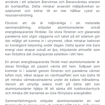
används i ett solarium återvinnas och återanvändas snarare
än bortskaffas. Detta minskar avsevärt miljöpåverkan av
solariumet och bidrar till en mer hållbar cykel av
resursanvändning.
Förutom att de är miljövänliga i sin materiella
sammansättning, erbjuder aluminiumsolarier också
energibesparande fördelar. De stora fönstren och glaserade
panelerna som utgör väggarna och taket på ett solarium gör
det möjligt att komma in i utrymmet, vilket minskar behovet
av konstgjord belysning under dagen. Detta sparar inte bara
energi utan skapar också en ljus, inbjudande atmosfär som
kan förbättra det övergripande estetiken i ditt hem.
En annan energibesparande fördel med aluminiumsolarier är
deras förmåga att passivt värma ditt hem. Solljuset som
kommer in i solariet genom fönstren och panelerna värmer
luften inuti, vilket skapar en växthuseffekt som kan bidra till
att minska värmekostnaderna under de kallare månaderna.
Genom att utnyttja solens kraft på detta sätt kan
aluminiumsolarier hjälpa till att sänka ditt koldioxidavtryck
och minska ditt beroende av icke-förnybara energikällor.
Sammanfattningsvis erbjuder aluminiumsolarier en rad