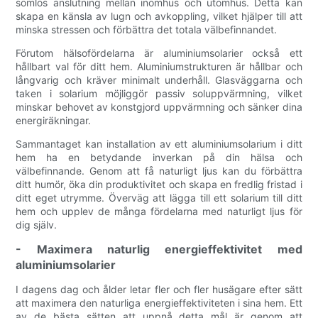
sömlös anslutning mellan inomhus och utomhus. Detta kan
skapa en känsla av lugn och avkoppling, vilket hjälper till att
minska stressen och förbättra det totala välbefinnandet.
Förutom hälsofördelarna är aluminiumsolarier också ett
hållbart val för ditt hem. Aluminiumstrukturen är hållbar och
långvarig och kräver minimalt underhåll. Glasväggarna och
taken i solarium möjliggör passiv soluppvärmning, vilket
minskar behovet av konstgjord uppvärmning och sänker dina
energiräkningar.
Sammantaget kan installation av ett aluminiumsolarium i ditt
hem ha en betydande inverkan på din hälsa och
välbefinnande. Genom att få naturligt ljus kan du förbättra
ditt humör, öka din produktivitet och skapa en fredlig fristad i
ditt eget utrymme. Överväg att lägga till ett solarium till ditt
hem och upplev de många fördelarna med naturligt ljus för
dig själv.
- Maximera naturlig energieffektivitet med
aluminiumsolarier
I dagens dag och ålder letar fler och fler husägare efter sätt
att maximera den naturliga energieffektiviteten i sina hem. Ett
av de bästa sätten att uppnå detta mål är genom att