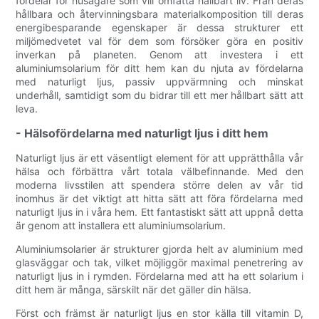
fördelar för husägare som vill omfatta hållbart liv. Från deras
hållbara och återvinningsbara materialkomposition till deras
energibesparande egenskaper är dessa strukturer ett
miljömedvetet val för dem som försöker göra en positiv
inverkan på planeten. Genom att investera i ett
aluminiumsolarium för ditt hem kan du njuta av fördelarna
med naturligt ljus, passiv uppvärmning och minskat
underhåll, samtidigt som du bidrar till ett mer hållbart sätt att
leva.
- Hälsofördelarna med naturligt ljus i ditt hem
Naturligt ljus är ett väsentligt element för att upprätthålla vår
hälsa och förbättra vårt totala välbefinnande. Med den
moderna livsstilen att spendera större delen av vår tid
inomhus är det viktigt att hitta sätt att föra fördelarna med
naturligt ljus in i våra hem. Ett fantastiskt sätt att uppnå detta
är genom att installera ett aluminiumsolarium.
Aluminiumsolarier är strukturer gjorda helt av aluminium med
glasväggar och tak, vilket möjliggör maximal penetrering av
naturligt ljus in i rymden. Fördelarna med att ha ett solarium i
ditt hem är många, särskilt när det gäller din hälsa.
Först och främst är naturligt ljus en stor källa till vitamin D,