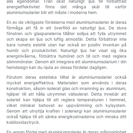
alla egendomar. Från ökat naturligt ljus till förbättrad
energieffektivitet finns det många skäl till varför
aluminiumsolarier blir ett måste i moderna hem.
En av de viktigaste fördelarna med aluminiumsolarier är deras
förmåga att få in ett överflöd av naturligt ljus. De stora
fönstren och glaspanelerna tillåter solljus att fylla utrymmet
och skapa en ljus och luftig atmosfär. Detta förbättrar inte
bara rumets estetik utan har också en positiv inverkan på
humör och produktivitet. Naturligt ljus har visat sig öka
energinivåerna, förbättra humöret och till och med reglera
sömnmönster. Genom att integrera ett aluminiumsolarium i din
hemdesign kan du njuta av dessa fördelar dagligen.
Förutom deras estetiska tilltal är aluminiumsolarier också
mycket energieffektiva. Materialen som används i deras
konstruktion, såsom isolerat glas och inramning av aluminium,
hjälper till att hålla utrymmet välisolerat. Detta innebär att
solariet kan hjälpa till att reglera temperaturen i hemmet,
vilket minskar behovet av uppvärmning och kylsystem.
Genom att utnyttja kraften i solenergi kan aluminiumsolarier
också hjälpa till att sänka energikostnaderna och minska ditt
koldioxidavtryck.
En annan fördel med aluminiumsolarier är deras mångsidighet