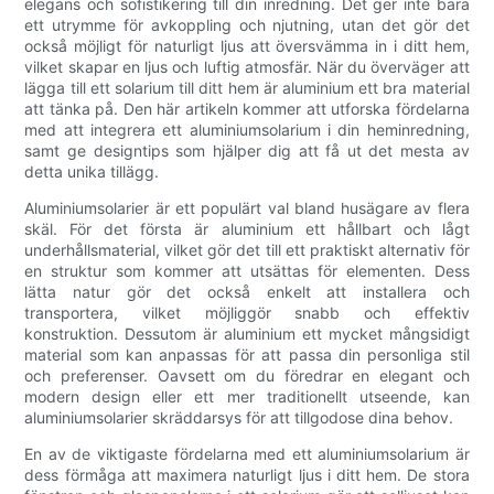
elegans och sofistikering till din inredning. Det ger inte bara
ett utrymme för avkoppling och njutning, utan det gör det
också möjligt för naturligt ljus att översvämma in i ditt hem,
vilket skapar en ljus och luftig atmosfär. När du överväger att
lägga till ett solarium till ditt hem är aluminium ett bra material
att tänka på. Den här artikeln kommer att utforska fördelarna
med att integrera ett aluminiumsolarium i din heminredning,
samt ge designtips som hjälper dig att få ut det mesta av
detta unika tillägg.
Aluminiumsolarier är ett populärt val bland husägare av flera
skäl. För det första är aluminium ett hållbart och lågt
underhållsmaterial, vilket gör det till ett praktiskt alternativ för
en struktur som kommer att utsättas för elementen. Dess
lätta natur gör det också enkelt att installera och
transportera, vilket möjliggör snabb och effektiv
konstruktion. Dessutom är aluminium ett mycket mångsidigt
material som kan anpassas för att passa din personliga stil
och preferenser. Oavsett om du föredrar en elegant och
modern design eller ett mer traditionellt utseende, kan
aluminiumsolarier skräddarsys för att tillgodose dina behov.
En av de viktigaste fördelarna med ett aluminiumsolarium är
dess förmåga att maximera naturligt ljus i ditt hem. De stora