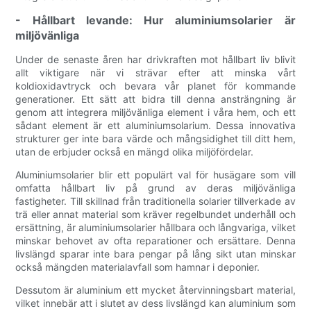
- Hållbart levande: Hur aluminiumsolarier är
miljövänliga
Under de senaste åren har drivkraften mot hållbart liv blivit
allt viktigare när vi strävar efter att minska vårt
koldioxidavtryck och bevara vår planet för kommande
generationer. Ett sätt att bidra till denna ansträngning är
genom att integrera miljövänliga element i våra hem, och ett
sådant element är ett aluminiumsolarium. Dessa innovativa
strukturer ger inte bara värde och mångsidighet till ditt hem,
utan de erbjuder också en mängd olika miljöfördelar.
Aluminiumsolarier blir ett populärt val för husägare som vill
omfatta hållbart liv på grund av deras miljövänliga
fastigheter. Till skillnad från traditionella solarier tillverkade av
trä eller annat material som kräver regelbundet underhåll och
ersättning, är aluminiumsolarier hållbara och långvariga, vilket
minskar behovet av ofta reparationer och ersättare. Denna
livslängd sparar inte bara pengar på lång sikt utan minskar
också mängden materialavfall som hamnar i deponier.
Dessutom är aluminium ett mycket återvinningsbart material,
vilket innebär att i slutet av dess livslängd kan aluminium som