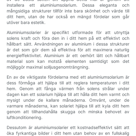
installera ett aluminiumsolarium. Dessa eleganta och
mångsidiga strukturer tillför inte bara skönhet och värde till
ditt hem, utan de har också en mängd fördelar som går
utöver bara estetik.
Aluminiumsolarier är specifikt utformade för att utnyttja
solens kraft och föra den in i ditt hem på ett effektivt och
hållbart sätt. Användningen av aluminium i dessa strukturer
är det som gör dem så effektiva för att maximera naturlig
energieffektivitet. Aluminium är ett oerhört lätt och hållbart
material som kan motstå elementen samtidigt som det
möjliggör maximal solljusgenomträngning.
En av de viktigaste fördelarna med ett aluminiumsolarium är
dess förmåga att hjälpa till att reglera temperaturen i ditt
hem. Genom att fånga värmen från solens strålar under
dagen kan ett solarium hjälpa till att hålla ditt hem varmt och
mysigt under de kallare månaderna. Omvänt, under de
varmare månaderna, kan solariet hjälpa till att kyla ditt hem
genom att tillhandahålla skugga och minska behovet av
luftkonditionering.
Dessutom är aluminiumsolarier ett kostnadseffektivt sätt att
öka fyrkantiga bilder i ditt hem utan behov av en fullskalig