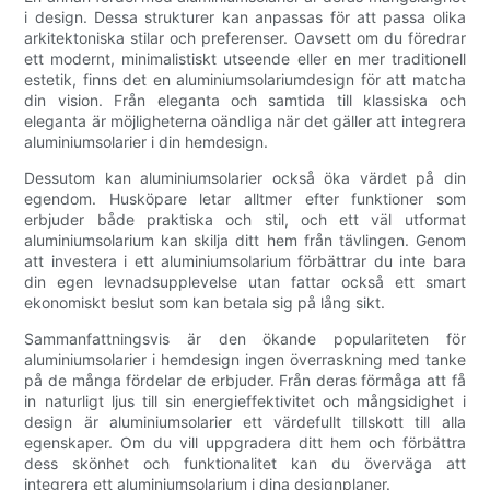
i design. Dessa strukturer kan anpassas för att passa olika
arkitektoniska stilar och preferenser. Oavsett om du föredrar
ett modernt, minimalistiskt utseende eller en mer traditionell
estetik, finns det en aluminiumsolariumdesign för att matcha
din vision. Från eleganta och samtida till klassiska och
eleganta är möjligheterna oändliga när det gäller att integrera
aluminiumsolarier i din hemdesign.
Dessutom kan aluminiumsolarier också öka värdet på din
egendom. Husköpare letar alltmer efter funktioner som
erbjuder både praktiska och stil, och ett väl utformat
aluminiumsolarium kan skilja ditt hem från tävlingen. Genom
att investera i ett aluminiumsolarium förbättrar du inte bara
din egen levnadsupplevelse utan fattar också ett smart
ekonomiskt beslut som kan betala sig på lång sikt.
Sammanfattningsvis är den ökande populariteten för
aluminiumsolarier i hemdesign ingen överraskning med tanke
på de många fördelar de erbjuder. Från deras förmåga att få
in naturligt ljus till sin energieffektivitet och mångsidighet i
design är aluminiumsolarier ett värdefullt tillskott till alla
egenskaper. Om du vill uppgradera ditt hem och förbättra
dess skönhet och funktionalitet kan du överväga att
integrera ett aluminiumsolarium i dina designplaner.