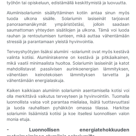
työhön tai opiskeluun, edistämällä keskittymistä ja luovuutta.
Alumiinisolariumin sisällyttäminen kotiin antaa sinun myös
tuoda ulkona sisälle. Solariumin lasiseinät tarjoavat
panoraamanäkymät ympäristöstäsi, jolloin saadaan
saumattoman yhteyden sisätilojen ja ulkona. Tämä voi luoda
rauhan ja rentoutumisen tunteen, mikä auttaa vähentämään
stressiä ja parantamaan yleistä hyvinvointia.
Terveyshyötyjen lisäksi alumiini -solariumit ovat myös kestävä
valinta kotiisi. Alumiinirakenne on kestävä ja pitkäaikainen,
mikä vaatii minimaalista huoltoa. Solariumin lasiseinät ja katot
mahdollistavat passiivisen aurinkoenergian lämmityksen,
vähentäen keinotekoisen lämmityksen tarvetta ja
vähentämään energialaskuja.
Kaiken kaikkiaan alumiinin solariumin asentamisella kotisi voi
olla merkittävä vaikutus terveyteen ja hyvinvointiin. Tuomalla
luonnollista valoa voit parantaa mielialaa, lisätä tuottavuuttasi
ja luoda rauhallisen pyhäkkön omassa tilassa. Harkitse
solariumin lisäämistä kotiisi ja koe itsellesi luonnollisen valon
monia etuja.
- Luonnollisen energiatehokkuuden