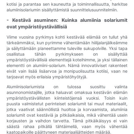
kotisi ja parantaa sen kauneutta ja toiminnallisuutta, harkitse
alumiinisolariumin sisällyttämistä suunnittelusuunnitelmiin.
- Kestävä asuminen: Kuinka alumiinia solariumit
ovat ympäristöystävällisiä
Viime vuosina pyrkimys kohti kestävää elämää on tullut yhä
tärkeämmäksi, kun pyrimme vähentämään hiilijalanjälkeämme
ja säilyttämään planeettamme tuleville sukupolville. Yksi tapa
osallistua tähän pyrkimykseen on sisällyttää
ympäristöystävällisiä elementtejä koteihimme, ja yksi tällainen
elementti on alumiini-solarium. Nämä innovatiiviset rakenteet
eivät vain lisää lisäarvoa ja monipuolisuutta kotiisi, vaan ne
tarjoavat myös erilaisia ​​ympäristöhyötyjä.
Alumiinisolariumista on tulossa suosittu valinta
asunnonomistajille, jotka haluavat omaksua kestävän elämän
ympäristöystävällisten kiinteistöjensä vuoksi. Toisin kuin
puusta valmistetut perinteiset solariumit tai muut materiaalit,
jotka vaativat säännöllistä huoltoa ja korvaamista, alumiinia
solariumit ovat kestäviä ja pitkäaikaisia, mikä vähentää usein
korjausten ja vaihdon tarvetta. Tämä pitkäikäisyys ei vain
säästä rahaa pitkällä tähtäimellä, vaan myös vähentää
kaatopaikoille päättyneen materiaalijätteiden määrää.