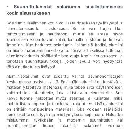
- Suunnitteluvinkit solariumin sisällyttämiseksi
kodin sisustukseen
Solariumin lisääminen kotiin voi lisätä ripauksen tyylikkyyttä ja
hienostuneisuutta sisustukseen. Se ei vain tarjoa tilaa
rentoutumiseen ja nautintoon, mutta se antaa myös
luonnollisen valon tulvan kotisi, luomalla kirkkaan ja ilmavan
ilmapiirin. Kun harkitset solariumin lisäämistä kotiisi, alumiini
on hieno materiaali harkittavana. Tässä artikkelissa tutkitaan
alumiinisolariumin sisällyttämisen etuja kodin sisustukseen ja
tarjotaan suunnitteluvinkkejä, joiden avulla voit hyödyntää
tätä ainutlaatuista lisäystä.
Alumiinisolariumit ovat suosittu valinta asunnonomistajien
keskuudessa useista syistä. Ensinnäkin alumiini on kestävä ja
matalan ylläpitävä materiaali, mikä tekee siitä käytännöllisen
vaihtoehdon rakenteelle, joka altistetaan elementeille. Sen
kevyt luonne helpottaa myös asentaa ja kuljettaa, mikä
mahdollistaa nopean ja tehokkaan rakenteen. Lisäksi alumiini
on erittäin monipuolinen materiaali, joka voidaan räätälöidä
henkilökohtaisen tyylin ja mieltymyksiisi sopimaan. Haluatko
mieluummin tyylikkään ja modernin suunnittelun tai
perinteisemmän ilmeen, alumiinia solariumit voidaan