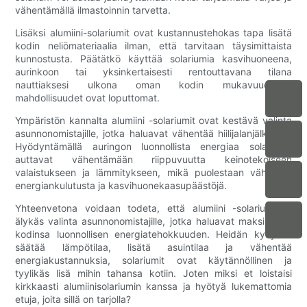
vähentämällä ilmastoinnin tarvetta.
Lisäksi alumiini-solariumit ovat kustannustehokas tapa lisätä
kodin neliömateriaalia ilman, että tarvitaan täysimittaista
kunnostusta. Päätätkö käyttää solariumia kasvihuoneena,
aurinkoon tai yksinkertaisesti rentouttavana tilana
nauttiaksesi ulkona oman kodin mukavuudesta,
mahdollisuudet ovat loputtomat.
Ympäristön kannalta alumiini -solariumit ovat kestävä valinta
asunnonomistajille, jotka haluavat vähentää hiilijalanjälkeään.
Hyödyntämällä auringon luonnollista energiaa solariumit
auttavat vähentämään riippuvuutta keinotekoiseen
valaistukseen ja lämmitykseen, mikä puolestaan ​​vähentää
energiankulutusta ja kasvihuonekaasupäästöjä.
Yhteenvetona voidaan todeta, että alumiini -solarium on
älykäs valinta asunnonomistajille, jotka haluavat maksimoida
kodinsa luonnollisen energiatehokkuuden. Heidän kyvynsä
säätää lämpötilaa, lisätä asuintilaa ja vähentää
energiakustannuksia, solariumit ovat käytännöllinen ja
tyylikäs lisä mihin tahansa kotiin. Joten miksi et loistaisi
kirkkaasti alumiinisolariumin kanssa ja hyötyä lukemattomia
etuja, joita sillä on tarjolla?