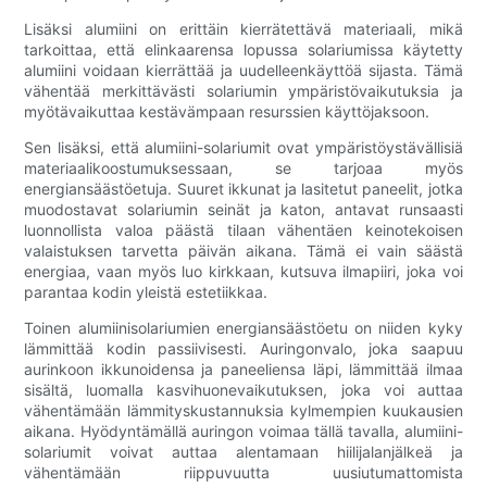
Lisäksi alumiini on erittäin kierrätettävä materiaali, mikä
tarkoittaa, että elinkaarensa lopussa solariumissa käytetty
alumiini voidaan kierrättää ja uudelleenkäyttöä sijasta. Tämä
vähentää merkittävästi solariumin ympäristövaikutuksia ja
myötävaikuttaa kestävämpaan resurssien käyttöjaksoon.
Sen lisäksi, että alumiini-solariumit ovat ympäristöystävällisiä
materiaalikoostumuksessaan, se tarjoaa myös
energiansäästöetuja. Suuret ikkunat ja lasitetut paneelit, jotka
muodostavat solariumin seinät ja katon, antavat runsaasti
luonnollista valoa päästä tilaan vähentäen keinotekoisen
valaistuksen tarvetta päivän aikana. Tämä ei vain säästä
energiaa, vaan myös luo kirkkaan, kutsuva ilmapiiri, joka voi
parantaa kodin yleistä estetiikkaa.
Toinen alumiinisolariumien energiansäästöetu on niiden kyky
lämmittää kodin passiivisesti. Auringonvalo, joka saapuu
aurinkoon ikkunoidensa ja paneeliensa läpi, lämmittää ilmaa
sisältä, luomalla kasvihuonevaikutuksen, joka voi auttaa
vähentämään lämmityskustannuksia kylmempien kuukausien
aikana. Hyödyntämällä auringon voimaa tällä tavalla, alumiini-
solariumit voivat auttaa alentamaan hiilijalanjälkeä ja
vähentämään riippuvuutta uusiutumattomista