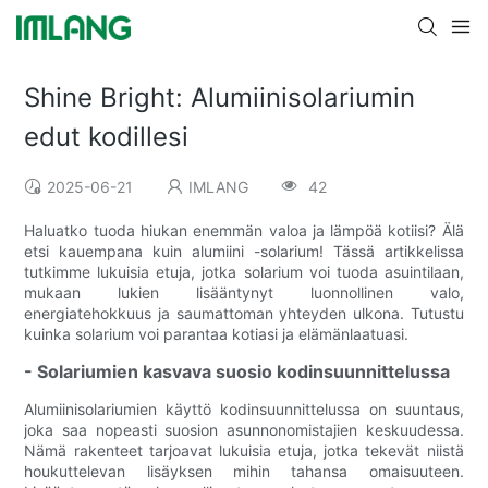
Shine Bright: Alumiinisolariumin
edut kodillesi
2025-06-21
IMLANG
42
Haluatko tuoda hiukan enemmän valoa ja lämpöä kotiisi? Älä
etsi kauempana kuin alumiini -solarium! Tässä artikkelissa
tutkimme lukuisia etuja, jotka solarium voi tuoda asuintilaan,
mukaan lukien lisääntynyt luonnollinen valo,
energiatehokkuus ja saumattoman yhteyden ulkona. Tutustu
kuinka solarium voi parantaa kotiasi ja elämänlaatuasi.
- Solariumien kasvava suosio kodinsuunnittelussa
Alumiinisolariumien käyttö kodinsuunnittelussa on suuntaus,
joka saa nopeasti suosion asunnonomistajien keskuudessa.
Nämä rakenteet tarjoavat lukuisia etuja, jotka tekevät niistä
houkuttelevan lisäyksen mihin tahansa omaisuuteen.