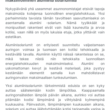
maksimoiminen alumiinia solariumilla
Nykypäivänä yhä useammat asunnonomistajat etsivät tapoja
maksimoida kotejensa luonnollinen energiatehokkuus. Yksi
parhaimmista tavoista tämän tavoitteen saavuttamiseksi on
asentamalla alumiini -solarium. Nämä tyylikkäät ja
monipuoliset rakenteet eivät vain lisää kauneutta ja arvoa
kotiisi, vaan niillä on myös lukuisia etuja, jotka ylittävät vain
estetiikan.
Alumiinisolariumit on erityisesti suunniteltu valjastamaan
auringon voimaa ja tuomaan sen kotiisi tehokkaalla ja
kestävällä tavalla. Alumiinin käyttö näissä rakenteissa on se,
mikä tekee niistä niin tehokkaita luonnollisen
energiatehokkuuden maksimoimiseksi. Alumiini on
uskomattoman kevyt ja kestävä materiaali, joka pystyy
kestämään elementit samalla kun mahdollistavat
auringonvalon maksimaalisen tunkeutumisen.
Yksi alumiinisolariumin tärkeimmistä eduista on sen kyky
auttaa säätelemään kodin lämpötilaa. Kaappaamalla
auringonsäteiden lämpöä päivän aikana, aurinko voi auttaa
pitämään kodisi lämpimänä ja viihtyisänä kylmempinä
kuukausina. Päinvastoin, lämpimämpien kuukausien aikana,
solarium voi auttaa jäähdyttämään kotisi tarjoamalla varjoa ja