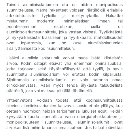
Toinen alumiinisolariumien etu on niiden monipuolisuus
suunnittelussa. Nämä rakenteet voidaan räätälöidä erilaisille
arkkitehtonisille tyyleille ja mieltymyksille. Haluatko
mieluummin modernin, minimalistisen ilmeen tai
perinteisemmän estetiikan, siellä on
alumiinisolariumsuunnittelu, joka vastaa visioasi. Tyylikkäästä
ja nykyaikaisesta klassiseen ja tyylikkäästi, mahdollisuudet
ovat loputtomia, kun on kyse alumiinisolariumien
sisällyttämisestä kodinsuunnitteluun.
Lisäksi alumiinia solariumit voivat myös lisätä kiinteistön
arvoa. Kodin ostajat etsivät yhä enemmän ominaisuuksia,
jotka tarjoavat sekä käytännöllisyyttä että tyyliä, ja hyvin
suunniteltu alumiinisolarium voi erottaa kodin kilpailusta.
Sijoittamalla alumiinisolariumiin, et vain paranna omaa
elinkokemustasi, vaan myös tehdä älykästä taloudellista
päätöstä, joka voi maksaa pitkällä tähtäimellä.
Yhteenvetona voidaan todeta, että kodinsuunnittelussa
olevien alumiinisolariumien kasvava suosio ei ole yllätys, kun
otetaan huomioon heidän tarjoamansa lukuiset edut. Heidän
kyvystään tuoda luonnollista valoa energiatehokkuuteen ja
monipuolisuuteen suunnittelussa, alumiinisolariumit ovat
arvokas lisä mihin tahansa omaisuuteen. Jos haluat päivittää