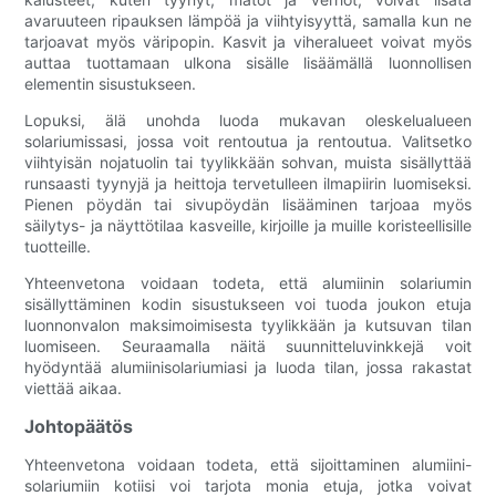
avaruuteen ripauksen lämpöä ja viihtyisyyttä, samalla kun ne
tarjoavat myös väripopin. Kasvit ja viheralueet voivat myös
auttaa tuottamaan ulkona sisälle lisäämällä luonnollisen
elementin sisustukseen.
Lopuksi, älä unohda luoda mukavan oleskelualueen
solariumissasi, jossa voit rentoutua ja rentoutua. Valitsetko
viihtyisän nojatuolin tai tyylikkään sohvan, muista sisällyttää
runsaasti tyynyjä ja heittoja tervetulleen ilmapiirin luomiseksi.
Pienen pöydän tai sivupöydän lisääminen tarjoaa myös
säilytys- ja näyttötilaa kasveille, kirjoille ja muille koristeellisille
tuotteille.
Yhteenvetona voidaan todeta, että alumiinin solariumin
sisällyttäminen kodin sisustukseen voi tuoda joukon etuja
luonnonvalon maksimoimisesta tyylikkään ja kutsuvan tilan
luomiseen. Seuraamalla näitä suunnitteluvinkkejä voit
hyödyntää alumiinisolariumiasi ja luoda tilan, jossa rakastat
viettää aikaa.
Johtopäätös
Yhteenvetona voidaan todeta, että sijoittaminen alumiini-
solariumiin kotiisi voi tarjota monia etuja, jotka voivat