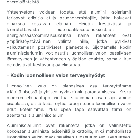
energialähteistä.
Yhteenvetona voidaan todeta, että alumiini -solariumit
tarjoavat erilaisia ​​etuja asunnonomistajille, jotka haluavat
omaksua kestävän elämän. Heidän kestävästä ja
kierrätettävästä materiaalikoostumuksestaan ​​
energiansäästöominaisuuksiinsa nämä rakenteet ovat
ympäristöystävällinen valinta niille, jotka pyrkivät
vaikuttamaan positiivisesti planeetalle. Sijoittamalla kodin
alumiinisolariumiin, voit nauttia luonnollisen valon, passiivisen
lämmityksen ja vähentyneen ylläpidon eduista, samalla kun
ne edistävät kestävämpää elintapaa.
- Kodin luonnollisen valon terveyshyödyt
Luonnollinen valo on olennainen osa terveyttämme
ylläpitämisessä ja yleisen hyvinvoinnin parantamisessa. Koska
moderni elämäntapa viettää suurimman osan ajastamme
sisätiloissa, on tärkeää löytää tapoja tuoda luonnollisen valon
edut koteihimme. Yksi upea tapa saavuttaa tämä on
asentamalla alumiinisolarium.
Alumiinisolariumit ovat rakenteita, jotka on valmistettu
kokonaan alumiinista lasiseinillä ja kattoilla, mikä mahdollistaa
luonnollisen valon maksimaalisen tunkeutumisen avaruuteen.