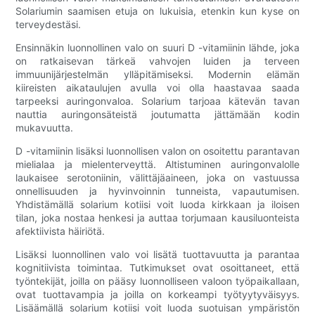
Solariumin saamisen etuja on lukuisia, etenkin kun kyse on
terveydestäsi.
Ensinnäkin luonnollinen valo on suuri D -vitamiinin lähde, joka
on ratkaisevan tärkeä vahvojen luiden ja terveen
immuunijärjestelmän ylläpitämiseksi. Modernin elämän
kiireisten aikataulujen avulla voi olla haastavaa saada
tarpeeksi auringonvaloa. Solarium tarjoaa kätevän tavan
nauttia auringonsäteistä joutumatta jättämään kodin
mukavuutta.
D -vitamiinin lisäksi luonnollisen valon on osoitettu parantavan
mielialaa ja mielenterveyttä. Altistuminen auringonvalolle
laukaisee serotoniinin, välittäjäaineen, joka on vastuussa
onnellisuuden ja hyvinvoinnin tunneista, vapautumisen.
Yhdistämällä solarium kotiisi voit luoda kirkkaan ja iloisen
tilan, joka nostaa henkesi ja auttaa torjumaan kausiluonteista
afektiivista häiriötä.
Lisäksi luonnollinen valo voi lisätä tuottavuutta ja parantaa
kognitiivista toimintaa. Tutkimukset ovat osoittaneet, että
työntekijät, joilla on pääsy luonnolliseen valoon työpaikallaan,
ovat tuottavampia ja joilla on korkeampi työtyytyväisyys.
Lisäämällä solarium kotiisi voit luoda suotuisan ympäristön