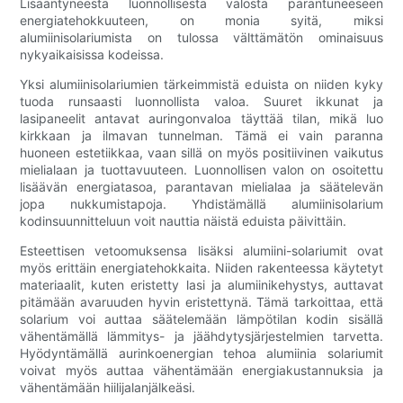
Lisääntyneestä luonnollisesta valosta parantuneeseen
energiatehokkuuteen, on monia syitä, miksi
alumiinisolariumista on tulossa välttämätön ominaisuus
nykyaikaisissa kodeissa.
Yksi alumiinisolariumien tärkeimmistä eduista on niiden kyky
tuoda runsaasti luonnollista valoa. Suuret ikkunat ja
lasipaneelit antavat auringonvaloa täyttää tilan, mikä luo
kirkkaan ja ilmavan tunnelman. Tämä ei vain paranna
huoneen estetiikkaa, vaan sillä on myös positiivinen vaikutus
mielialaan ja tuottavuuteen. Luonnollisen valon on osoitettu
lisäävän energiatasoa, parantavan mielialaa ja säätelevän
jopa nukkumistapoja. Yhdistämällä alumiinisolarium
kodinsuunnitteluun voit nauttia näistä eduista päivittäin.
Esteettisen vetoomuksensa lisäksi alumiini-solariumit ovat
myös erittäin energiatehokkaita. Niiden rakenteessa käytetyt
materiaalit, kuten eristetty lasi ja alumiinikehystys, auttavat
pitämään avaruuden hyvin eristettynä. Tämä tarkoittaa, että
solarium voi auttaa säätelemään lämpötilan kodin sisällä
vähentämällä lämmitys- ja jäähdytysjärjestelmien tarvetta.
Hyödyntämällä aurinkoenergian tehoa alumiinia solariumit
voivat myös auttaa vähentämään energiakustannuksia ja
vähentämään hiilijalanjälkeäsi.